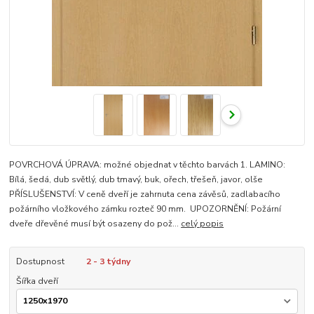
POVRCHOVÁ ÚPRAVA: možné objednat v těchto barvách 1. LAMINO:
Bílá, šedá, dub světlý, dub tmavý, buk, ořech, třešeň, javor, olše
PŘÍSLUŠENSTVÍ: V ceně dveří je zahrnuta cena závěsů, zadlabacího
požárního vložkového zámku rozteč 90 mm. UPOZORNĚNÍ: Požární
dveře dřevěné musí být osazeny do pož...
celý popis
Dostupnost
2 - 3 týdny
Šířka dveří