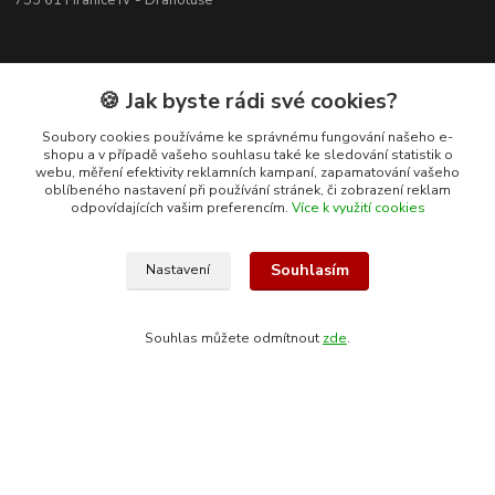
753 61 Hranice IV - Drahotuše
🍪 Jak byste rádi své cookies?
Soubory cookies používáme ke správnému fungování našeho e-
shopu a v případě vašeho souhlasu také ke sledování statistik o
webu, měření efektivity reklamních kampaní, zapamatování vašeho
oblíbeného nastavení při používání stránek, či zobrazení reklam
odpovídajících vašim preferencím.
Více k využití cookies
Souhlasím
Nastavení
Kontakty
Souhlas můžete odmítnout
zde
.
+420 608 400 554
(Po-Pá, 8-15 hod.)
ekohas@ekohas.cz