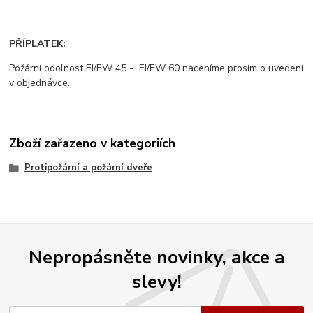
PŘÍPLATEK:
Požární odolnost EI/EW 45 - EI/EW 60 naceníme prosím o uvedení
v objednávce.
Zboží zařazeno v kategoriích
Protipožární a požární dveře
Nepropásněte novinky, akce a
slevy!