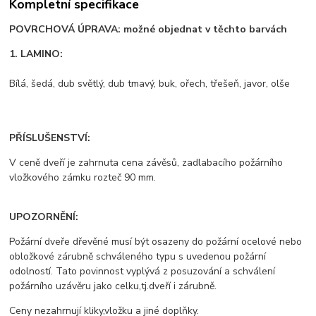
Kompletní specifikace
POVRCHOVÁ ÚPRAVA: možné objednat v těchto barvách
1. LAMINO:
Bílá, šedá, dub světlý, dub tmavý, buk, ořech, třešeň, javor, olše
PŘÍSLUŠENSTVÍ:
V ceně dveří je zahrnuta cena závěsů, zadlabacího požárního
vložkového zámku rozteč 90 mm.
UPOZORNĚNÍ:
Požární dveře dřevěné musí být osazeny do požární ocelové nebo
obložkové zárubně schváleného typu s uvedenou požární
odolností. Tato povinnost vyplývá z posuzování a schválení
požárního uzávěru jako celku,tj.dveří i zárubně.
Ceny nezahrnují kliky,vložku a jiné doplňky.