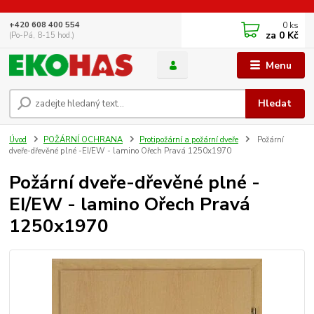
0
ks
+420 608 400 554
za
0 Kč
(Po-Pá, 8-15 hod.)
Menu
Hledat
Úvod
POŽÁRNÍ OCHRANA
Protipožární a požární dveře
Požární
dveře-dřevěné plné -EI/EW - lamino Ořech Pravá 1250x1970
Požární dveře-dřevěné plné -
EI/EW - lamino Ořech Pravá
1250x1970