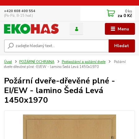
0
ks
+420 608 400 554
za
0 Kč
(Po-Pá, 8-15 hod.)
Menu
Hledat
Úvod
POŽÁRNÍ OCHRANA
Protipožární a požární dveře
Požární
dveře-dřevěné plné -EI/EW - lamino Šedá Levá 1450x1970
Požární dveře-dřevěné plné -
EI/EW - lamino Šedá Levá
1450x1970