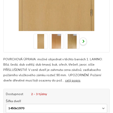
POVRCHOVÁ ÚPRAVA: možné objednat v těchto barvách 1. LAMINO:
Bílá, šedá, dub světlý, dub tmavý, buk, ořech, třešeň, javor, olše
PŘÍSLUŠENSTVÍ: V ceně dveří je zahrnuta cena závěsů, zadlabacího
požárního vložkového zámku rozteč 90 mm. UPOZORNĚNÍ: Požární
dveře dřevěné musí být osazeny do pož...
celý popis
Dostupnost
2 - 3 týdny
Šířka dveří