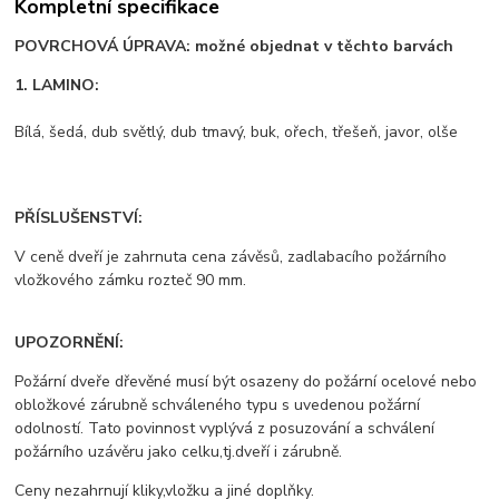
Kompletní specifikace
POVRCHOVÁ ÚPRAVA: možné objednat v těchto barvách
1. LAMINO:
Bílá, šedá, dub světlý, dub tmavý, buk, ořech, třešeň, javor, olše
PŘÍSLUŠENSTVÍ:
V ceně dveří je zahrnuta cena závěsů, zadlabacího požárního
vložkového zámku rozteč 90 mm.
UPOZORNĚNÍ:
Požární dveře dřevěné musí být osazeny do požární ocelové nebo
obložkové zárubně schváleného typu s uvedenou požární
odolností. Tato povinnost vyplývá z posuzování a schválení
požárního uzávěru jako celku,tj.dveří i zárubně.
Ceny nezahrnují kliky,vložku a jiné doplňky.