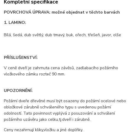
Kompletní specifikace
POVRCHOVÁ ÚPRAVA: možné objednat v těchto barvách
1. LAMINO:
Bílá, šedá, dub světlý, dub tmavý, buk, ořech, třešeň, javor, olše
PŘÍSLUŠENSTVÍ:
V ceně dveří je zahrnuta cena závěsů, zadlabacího požárního
vložkového zámku rozteč 90 mm.
UPOZORNĚNÍ:
Požární dveře dřevěné musí být osazeny do požární ocelové nebo
obložkové zárubně schváleného typu s uvedenou požární
odolností. Tato povinnost vyplývá z posuzování a schválení
požárního uzávěru jako celku,tj.dveří i zárubně.
Ceny nezahrnují kliky,vložku a jiné doplňky.