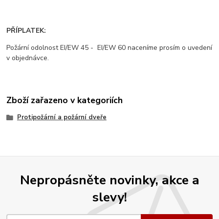
PŘÍPLATEK:
Požární odolnost EI/EW 45 - EI/EW 60 naceníme prosím o uvedení
v objednávce.
Zboží zařazeno v kategoriích
Protipožární a požární dveře
Nepropásněte novinky, akce a
slevy!