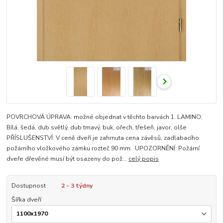
POVRCHOVÁ ÚPRAVA: možné objednat v těchto barvách 1. LAMINO:
Bílá, šedá, dub světlý, dub tmavý, buk, ořech, třešeň, javor, olše
PŘÍSLUŠENSTVÍ: V ceně dveří je zahrnuta cena závěsů, zadlabacího
požárního vložkového zámku rozteč 90 mm. UPOZORNĚNÍ: Požární
dveře dřevěné musí být osazeny do pož...
celý popis
Dostupnost
2 - 3 týdny
Šířka dveří