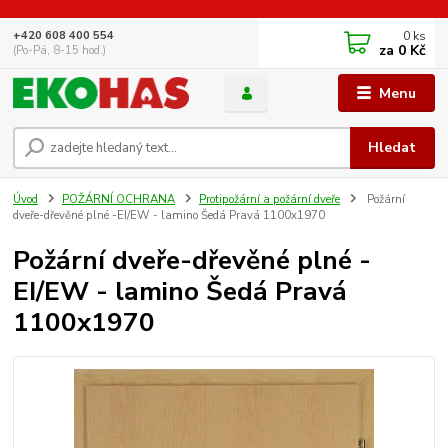
0
ks
+420 608 400 554
za
0 Kč
(Po-Pá, 8-15 hod.)
Menu
Hledat
Úvod
POŽÁRNÍ OCHRANA
Protipožární a požární dveře
Požární
dveře-dřevěné plné -EI/EW - lamino Šedá Pravá 1100x1970
Požární dveře-dřevěné plné -
EI/EW - lamino Šedá Pravá
1100x1970