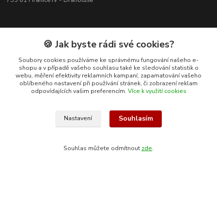
753 61 Hranice IV - Drahotuše
🍪 Jak byste rádi své cookies?
Soubory cookies používáme ke správnému fungování našeho e-
shopu a v případě vašeho souhlasu také ke sledování statistik o
webu, měření efektivity reklamních kampaní, zapamatování vašeho
oblíbeného nastavení při používání stránek, či zobrazení reklam
odpovídajících vašim preferencím.
Více k využití cookies
Souhlasím
Nastavení
Kontakty
Souhlas můžete odmítnout
zde
.
+420 608 400 554
(Po-Pá, 8-15 hod.)
ekohas@ekohas.cz