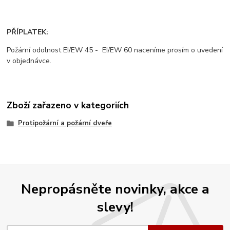
PŘÍPLATEK:
Požární odolnost EI/EW 45 - EI/EW 60 naceníme prosím o uvedení
v objednávce.
Zboží zařazeno v kategoriích
Protipožární a požární dveře
Nepropásněte novinky, akce a
slevy!