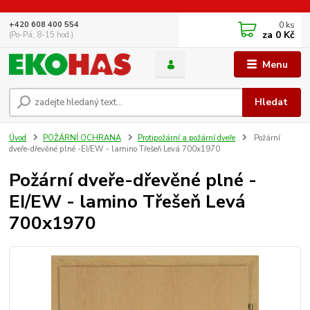
0
ks
+420 608 400 554
za
0 Kč
(Po-Pá, 8-15 hod.)
Menu
Hledat
Úvod
POŽÁRNÍ OCHRANA
Protipožární a požární dveře
Požární
dveře-dřevěné plné -EI/EW - lamino Třešeň Levá 700x1970
Požární dveře-dřevěné plné -
EI/EW - lamino Třešeň Levá
700x1970