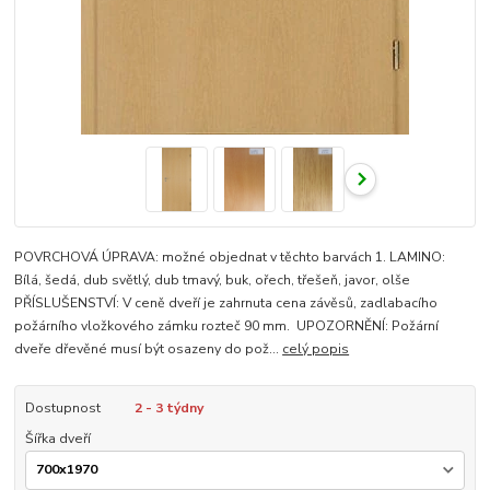
POVRCHOVÁ ÚPRAVA: možné objednat v těchto barvách 1. LAMINO:
Bílá, šedá, dub světlý, dub tmavý, buk, ořech, třešeň, javor, olše
PŘÍSLUŠENSTVÍ: V ceně dveří je zahrnuta cena závěsů, zadlabacího
požárního vložkového zámku rozteč 90 mm. UPOZORNĚNÍ: Požární
dveře dřevěné musí být osazeny do pož...
celý popis
Dostupnost
2 - 3 týdny
Šířka dveří