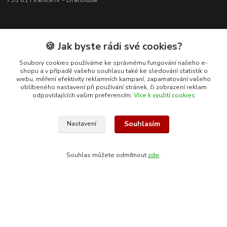
753 61 Hranice IV - Drahotuše
🍪 Jak byste rádi své cookies?
Soubory cookies používáme ke správnému fungování našeho e-
shopu a v případě vašeho souhlasu také ke sledování statistik o
webu, měření efektivity reklamních kampaní, zapamatování vašeho
oblíbeného nastavení při používání stránek, či zobrazení reklam
odpovídajících vašim preferencím.
Více k využití cookies
Souhlasím
Nastavení
Kontakty
Souhlas můžete odmítnout
zde
.
+420 608 400 554
(Po-Pá, 8-15 hod.)
ekohas@ekohas.cz