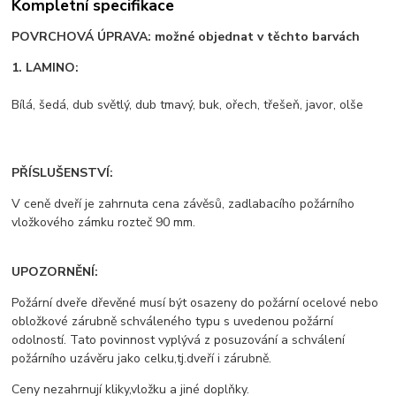
Kompletní specifikace
POVRCHOVÁ ÚPRAVA: možné objednat v těchto barvách
1. LAMINO:
Bílá, šedá, dub světlý, dub tmavý, buk, ořech, třešeň, javor, olše
PŘÍSLUŠENSTVÍ:
V ceně dveří je zahrnuta cena závěsů, zadlabacího požárního
vložkového zámku rozteč 90 mm.
UPOZORNĚNÍ:
Požární dveře dřevěné musí být osazeny do požární ocelové nebo
obložkové zárubně schváleného typu s uvedenou požární
odolností. Tato povinnost vyplývá z posuzování a schválení
požárního uzávěru jako celku,tj.dveří i zárubně.
Ceny nezahrnují kliky,vložku a jiné doplňky.