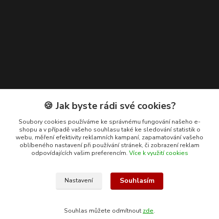
Kontakty
🍪 Jak byste rádi své cookies?
+420 608 400 554
Soubory cookies používáme ke správnému fungování našeho e-
shopu a v případě vašeho souhlasu také ke sledování statistik o
(Po-Pá, 8-15 hod.)
webu, měření efektivity reklamních kampaní, zapamatování vašeho
oblíbeného nastavení při používání stránek, či zobrazení reklam
ekohas@ekohas.cz
odpovídajících vašim preferencím.
Více k využití cookies
Souhlasím
Nastavení
Souhlas můžete odmítnout
zde
.
Vytvořeno na
Eshop-rychle.cz