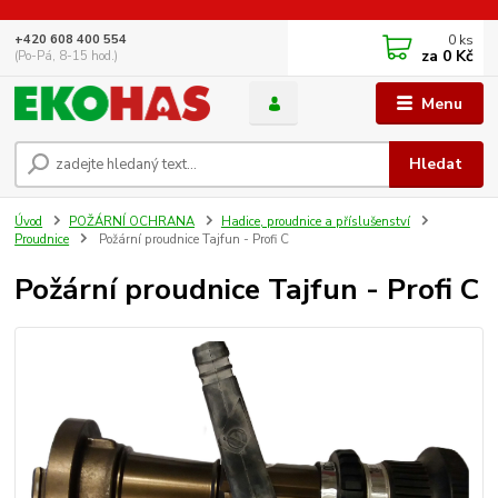
0
ks
+420 608 400 554
za
0 Kč
(Po-Pá, 8-15 hod.)
Menu
Hledat
Úvod
POŽÁRNÍ OCHRANA
Hadice, proudnice a příslušenství
Proudnice
Požární proudnice Tajfun - Profi C
Požární proudnice Tajfun - Profi C