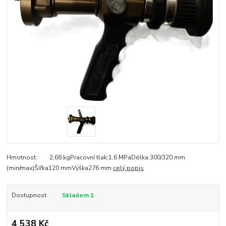
Hmotnost: 2,68 kgPracovní tlak:1,6 MPaDélka:300/320 mm
(min/max)Šířka120 mmVýška276 mm
celý popis
Dostupnost
Skladem 1
4 538 Kč