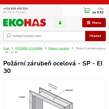
0
ks
+420 608 400 554
za
0 Kč
(Po-Pá, 8-15 hod.)
Menu
Hledat
Úvod
POŽÁRNÍ OCHRANA
Požární zárubně
Požární zárubeň ocelová
- SP - EI 30
Požární zárubeň ocelová - SP - EI
30