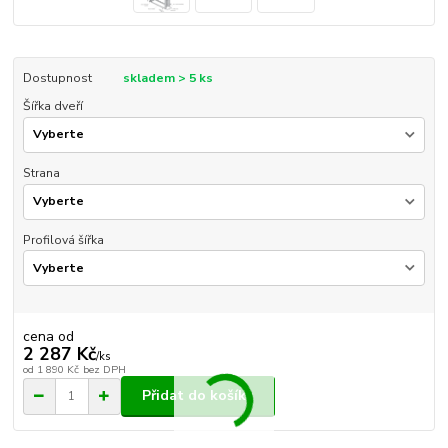
Dostupnost
skladem > 5 ks
Šířka dveří
Strana
Profilová šířka
cena od
2 287 Kč
/
ks
od
1 890 Kč
bez DPH
Přidat do košíku