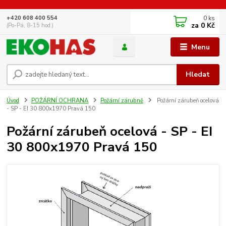
0
ks
+420 608 400 554
za
0 Kč
(Po-Pá, 8-15 hod.)
Menu
Hledat
Úvod
POŽÁRNÍ OCHRANA
Požární zárubně
Požární zárubeň ocelová
- SP - EI 30 800x1970 Pravá 150
Požární zárubeň ocelová - SP - EI
30 800x1970 Pravá 150