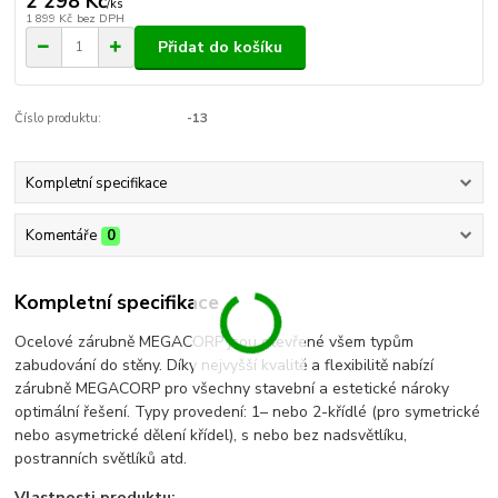
2 298 Kč
/
ks
1 899 Kč
bez DPH
Přidat do košíku
Číslo produktu:
-13
Kompletní specifikace
Komentáře
0
Kompletní specifikace
Ocelové zárubně MEGACORP jsou otevřené všem typům
zabudování do stěny. Díky nejvyšší kvalitě a flexibilitě nabízí
zárubně MEGACORP pro všechny stavební a estetické nároky
optimální řešení. Typy provedení: 1– nebo 2-křídlé (pro symetrické
nebo asymetrické dělení křídel), s nebo bez nadsvětlíku,
postranních světlíků atd.
Vlastnosti produktu: