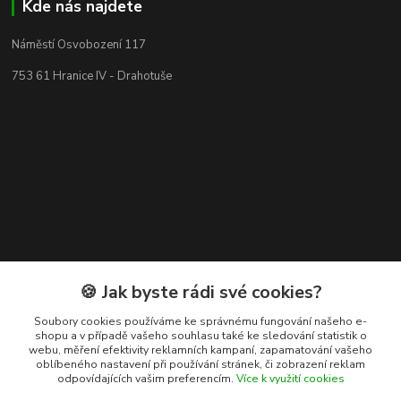
Kde nás najdete
Náměstí Osvobození 117
753 61 Hranice IV - Drahotuše
🍪 Jak byste rádi své cookies?
Kontakty
Soubory cookies používáme ke správnému fungování našeho e-
shopu a v případě vašeho souhlasu také ke sledování statistik o
webu, měření efektivity reklamních kampaní, zapamatování vašeho
+420 608 400 554
oblíbeného nastavení při používání stránek, či zobrazení reklam
odpovídajících vašim preferencím.
Více k využití cookies
(Po-Pá, 8-15 hod.)