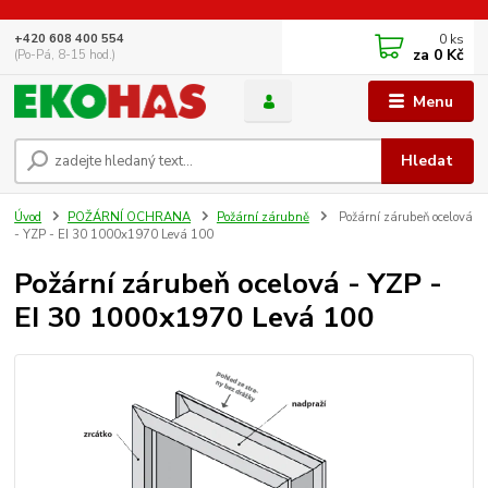
0
ks
+420 608 400 554
za
0 Kč
(Po-Pá, 8-15 hod.)
Menu
Hledat
Úvod
POŽÁRNÍ OCHRANA
Požární zárubně
Požární zárubeň ocelová
- YZP - EI 30 1000x1970 Levá 100
Požární zárubeň ocelová - YZP -
EI 30 1000x1970 Levá 100