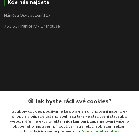
Kde nás najdete
Náměstí Osvobození 117
753 61 Hranice IV - Drahotuše
🍪 Jak byste rádi své cookies?
Kontakty
Soubory cookies používáme ke správnému fungování našeho e-
shopu a v případě vašeho souhlasu také ke sledování statistik o
webu, měření efektivity reklamních kampaní, zapamatování vašeho
+420 608 400 554
oblíbeného nastavení při používání stránek, či zobrazení reklam
odpovídajících vašim preferencím.
Více k využití cookies
(Po-Pá, 8-15 hod.)