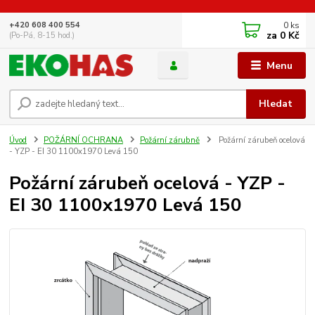
0
ks
+420 608 400 554
za
0 Kč
(Po-Pá, 8-15 hod.)
Menu
Hledat
Úvod
POŽÁRNÍ OCHRANA
Požární zárubně
Požární zárubeň ocelová
- YZP - EI 30 1100x1970 Levá 150
Požární zárubeň ocelová - YZP -
EI 30 1100x1970 Levá 150