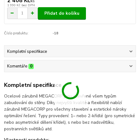
2 408 Kč
/
ks
1 990 Kč
bez DPH
Přidat do košíku
Číslo produktu:
-18
Kompletní specifikace
Komentáře
0
Kompletní specifikace
Ocelové zárubně MEGACORP jsou otevřené všem typům
zabudování do stěny. Díky nejvyšší kvalitě a flexibilitě nabízí
zárubně MEGACORP pro všechny stavební a estetické nároky
optimální řešení. Typy provedení: 1– nebo 2-křídlé (pro symetrické
nebo asymetrické dělení křídel), s nebo bez nadsvětlíku,
postranních světlíků atd.
Vlastnosti produktu: