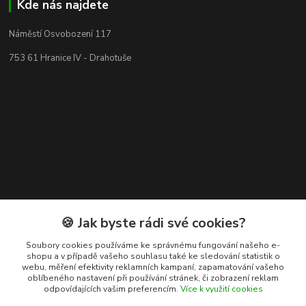
Kde nás najdete
Náměstí Osvobození 117
753 61 Hranice IV - Drahotuše
🍪 Jak byste rádi své cookies?
Kontakty
Soubory cookies používáme ke správnému fungování našeho e-
shopu a v případě vašeho souhlasu také ke sledování statistik o
webu, měření efektivity reklamních kampaní, zapamatování vašeho
+420 608 400 554
oblíbeného nastavení při používání stránek, či zobrazení reklam
odpovídajících vašim preferencím.
Více k využití cookies
(Po-Pá, 8-15 hod.)