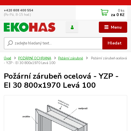
0
ks
+420 608 400 554
za
0 Kč
(Po-Pá, 8-15 hod.)
Menu
Hledat
Úvod
POŽÁRNÍ OCHRANA
Požární zárubně
Požární zárubeň ocelová
- YZP - EI 30 800x1970 Levá 100
Požární zárubeň ocelová - YZP -
EI 30 800x1970 Levá 100