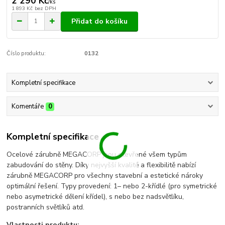
2 290 Kč
/
ks
1 893 Kč
bez DPH
Přidat do košíku
Číslo produktu:
0132
Kompletní specifikace
Komentáře
0
Kompletní specifikace
Ocelové zárubně MEGACORP jsou otevřené všem typům
zabudování do stěny. Díky nejvyšší kvalitě a flexibilitě nabízí
zárubně MEGACORP pro všechny stavební a estetické nároky
optimální řešení. Typy provedení: 1– nebo 2-křídlé (pro symetrické
nebo asymetrické dělení křídel), s nebo bez nadsvětlíku,
postranních světlíků atd.
Vlastnosti produktu: