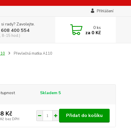
Přihlášení
 si rady? Zavolejte.
0
ks
 608 400 554
za
0 Kč
, 8-15 hod.)
110
Převlečná matka A110
tupnost
Skladem 5
8 Kč
Přidat do košíku
 Kč
bez DPH