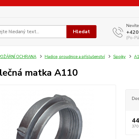
Nevíte
Hledat
+420
(Po-Pá
POŽÁRNÍ OCHRANA
Hadice, proudnice a příslušenství
Spojky
A
lečná matka A110
Dos
44
370