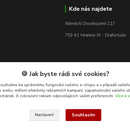
Kde nás najdete
Náměstí Osvobození 117
753 61 Hranice IV - Drahotuše
🍪 Jak byste rádi své cookies?
používáme ke správnému fungování našeho e-shopu a v případě vašeho
k o webu, měření efektivity reklamních kampaní, zapamatování vašeho o
 stránek, či zobrazení reklam odpovídajících vašim preferencím.
Více k v
Souhlasím
Nastavení