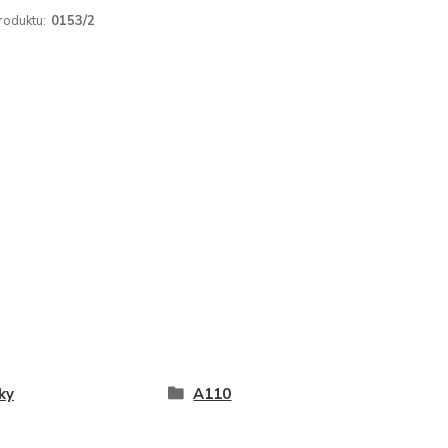
roduktu:
0153/2
ky
A110