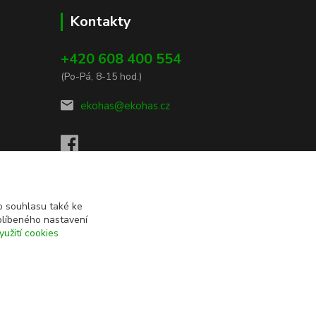
Kontakty
+420 608 400 554
(Po-Pá, 8-15 hod.)
ekohas@ekohas.cz
 souhlasu také ke
blíbeného nastavení
yužití cookies