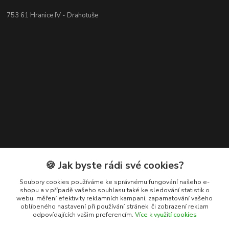
753 61 Hranice IV - Drahotuše
Kontakty
🍪 Jak byste rádi své cookies?
+420 608 400 554
Soubory cookies používáme ke správnému fungování našeho e-
shopu a v případě vašeho souhlasu také ke sledování statistik o
(Po-Pá, 8-15 hod.)
webu, měření efektivity reklamních kampaní, zapamatování vašeho
oblíbeného nastavení při používání stránek, či zobrazení reklam
ekohas@ekohas.cz
odpovídajících vašim preferencím.
Více k využití cookies