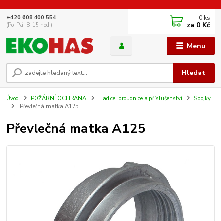
0
ks
+420 608 400 554
za
0 Kč
(Po-Pá, 8-15 hod.)
Menu
Hledat
Úvod
POŽÁRNÍ OCHRANA
Hadice, proudnice a příslušenství
Spojky
Převlečná matka A125
Převlečná matka A125