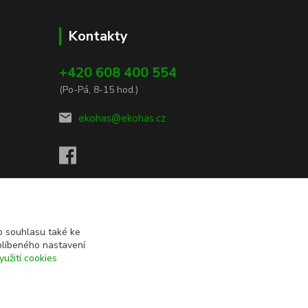
Kontakty
+420 608 400 554
(Po-Pá, 8-15 hod.)
ekohas@ekohas.cz
 souhlasu také ke
blíbeného nastavení
yužití cookies