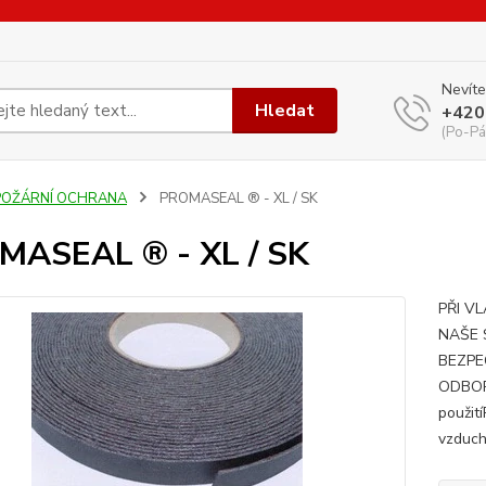
Nevíte
Hledat
+420
(Po-Pá
POŽÁRNÍ OCHRANA
PROMASEAL ® - XL / SK
MASEAL ® - XL / SK
PŘI V
NAŠE 
BEZPE
ODBOR
použití
vzduch