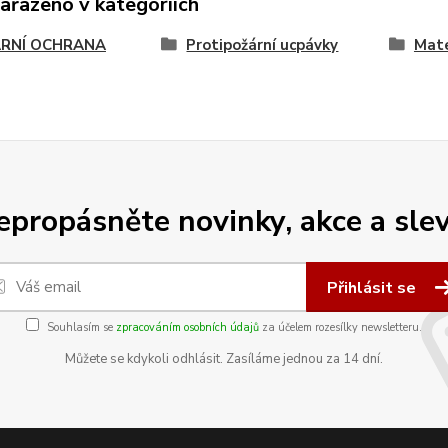
zařazeno v kategoriích
RNÍ OCHRANA
Protipožární ucpávky
Mat
epropásněte novinky, akce a slev
Přihlásit se
Souhlasím se
zpracováním osobních údajů
za účelem rozesílky newsletteru.
Můžete se kdykoli odhlásit. Zasíláme jednou za 14 dní.