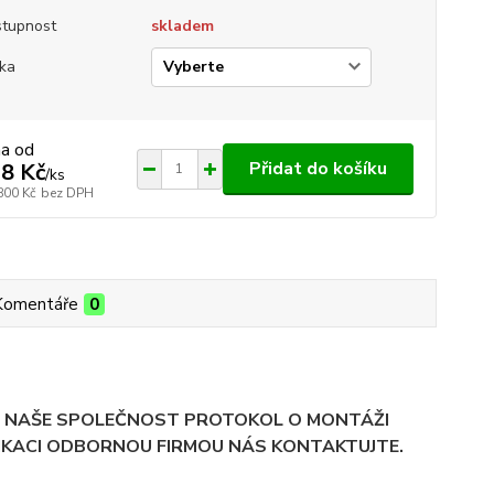
tupnost
skladem
ka
na od
Přidat do košíku
8 Kč
/
ks
800 Kč
bez DPH
Komentáře
0
JE NAŠE SPOLEČNOST PROTOKOL O MONTÁŽI
LIKACI ODBORNOU FIRMOU NÁS KONTAKTUJTE.