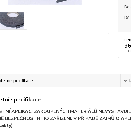
Dos
Dél
ce
96
od
etní specifikace
tní specifikace
ASTNÍ APLIKACI ZAKOUPENÝCH MATERIÁLŮ NEVYSTAVU
Ě BEZPEČNOSTNÍHO ZAŘÍZENÍ. V PŘÍPADĚ ZÁJMŮ O AP
takty)