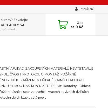
Přihlášení
 si rady? Zavolejte.
0
ks
 608 400 554
za
0 Kč
, 8-15 hod.)
LASTNÍ APLIKACI ZAKOUPENÝCH MATERIÁLŮ NEVYSTAVUJE
SPOLEČNOST PROTOKOL O MONTÁŽI POŽÁRNĚ
ČNOSTNÍHO ZAŘÍZENÍ. V PŘÍPADĚ ZÁJMŮ O APLIKACI
NOU FIRMOU NÁS KONTAKTUJTE. (viz. kontakty) Oblasti
Požární těsnění spár ve dveřích, vratech, revizních dvířkách,
otechnických klap...
celý popis