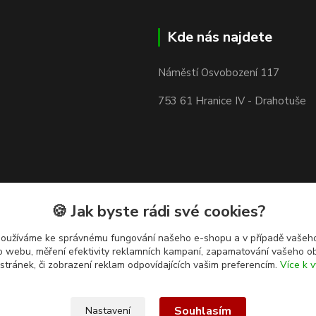
Kde nás najdete
Náměstí Osvobození 117
753 61 Hranice IV - Drahotuše
🍪 Jak byste rádi své cookies?
používáme ke správnému fungování našeho e-shopu a v případě vašeho
k o webu, měření efektivity reklamních kampaní, zapamatování vašeho o
 stránek, či zobrazení reklam odpovídajících vašim preferencím.
Více k v
Souhlasím
Nastavení