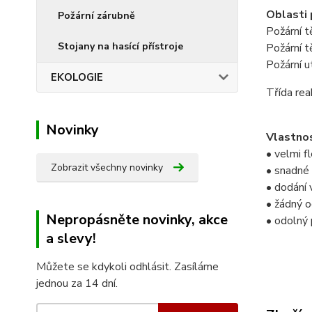
Oblasti 
Požární zárubně
Požární t
Stojany na hasící přístroje
Požární t
Požární u
EKOLOGIE
Třída re
Novinky
Vlastno
• velmi fl
Zobrazit všechny novinky
• snadné 
• dodání 
• žádný 
Nepropásněte novinky, akce
• odolný 
a slevy!
Můžete se kdykoli odhlásit. Zasíláme
jednou za 14 dní.