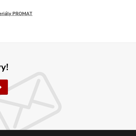
eriály PROMAT
y!