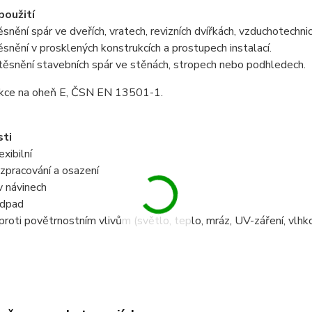
použití
ěsnění spár ve dveřích, vratech, revizních dvířkách, vzduchotechni
ěsnění v prosklených konstrukcích a prostupech instalací.
těsnění stavebních spár ve stěnách, stropech nebo podhledech.
akce na oheň E, ČSN EN 13501-1.
sti
exibilní
zpracování a osazení
v návinech
odpad
proti povětrnostním vlivům (světlo, teplo, mráz, UV-záření, vlhk