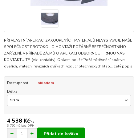
PŘI VLASTNÍ APLIKACI ZAKOUPENÝCH MATERIÁLŮ NEVYSTAVUJE NAŠE
SPOLEČNOST PROTOKOL O MONTÁŽI POŽÁRNĚ BEZPEČNOSTNÍHO
ZAŘÍZENÍ. V PŘÍPADĚ ZÁJMŮ O APLIKACI ODBORNOU FIRMOU NÁS
KONTAKTUJTE. (viz. kontakty) Oblasti použitíPožární těsnění spár ve
dveřích, vratech, revizních dvířkách, vzduchotechnických klap...
celý popis
Dostupnost
skladem
Délka
4 538 Kč
/
ks
3 750 Kč
bez DPH
Přidat do košíku