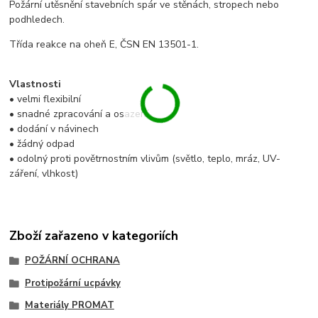
Požární utěsnění stavebních spár ve stěnách, stropech nebo
podhledech.
Třída reakce na oheň E, ČSN EN 13501-1.
Vlastnosti
• velmi flexibilní
• snadné zpracování a osazení
• dodání v návinech
• žádný odpad
• odolný proti povětrnostním vlivům (světlo, teplo, mráz, UV-
záření, vlhkost)
Zboží zařazeno v kategoriích
POŽÁRNÍ OCHRANA
Protipožární ucpávky
Materiály PROMAT