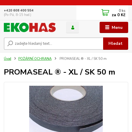
0
ks
+420 608 400 554
za
0 Kč
(Po-Pá, 8-15 hod.)
Menu
Hledat
Úvod
POŽÁRNÍ OCHRANA
PROMASEAL ® - XL / SK 50 m
PROMASEAL ® - XL / SK 50 m