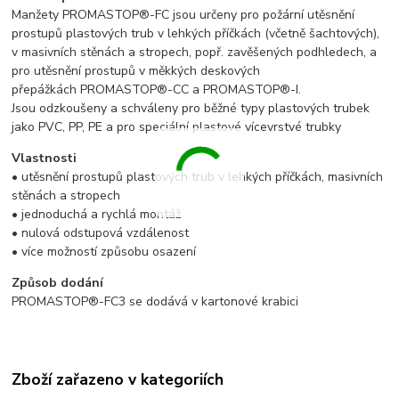
Manžety PROMASTOP®-FC jsou určeny pro požární utěsnění
prostupů plastových trub v lehkých příčkách (včetně šachtových),
v masivních stěnách a stropech, popř. zavěšených podhledech, a
pro utěsnění prostupů v měkkých deskových
přepážkách PROMASTOP®-CC a PROMASTOP®-I.
Jsou odzkoušeny a schváleny pro běžné typy plastových trubek
jako PVC, PP, PE a pro speciální plastové vícevrstvé trubky
Vlastnosti
• utěsnění prostupů plastových trub v lehkých příčkách, masivních
stěnách a stropech
• jednoduchá a rychlá montáž
• nulová odstupová vzdálenost
• více možností způsobu osazení
Způsob dodání
PROMASTOP®-FC3 se dodává v kartonové krabici
Zboží zařazeno v kategoriích