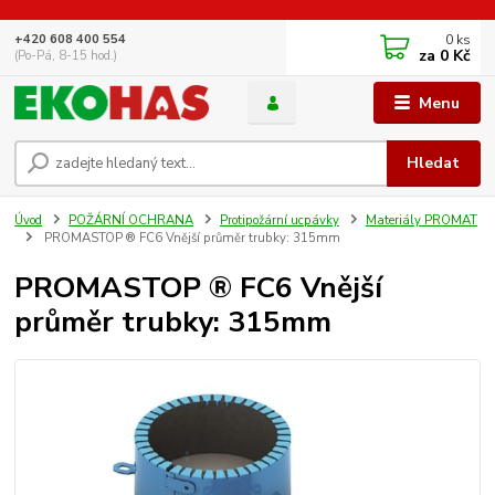
0
ks
+420 608 400 554
za
0 Kč
(Po-Pá, 8-15 hod.)
Menu
Hledat
Úvod
POŽÁRNÍ OCHRANA
Protipožární ucpávky
Materiály PROMAT
PROMASTOP ® FC6 Vnější průměr trubky: 315mm
PROMASTOP ® FC6 Vnější
průměr trubky: 315mm