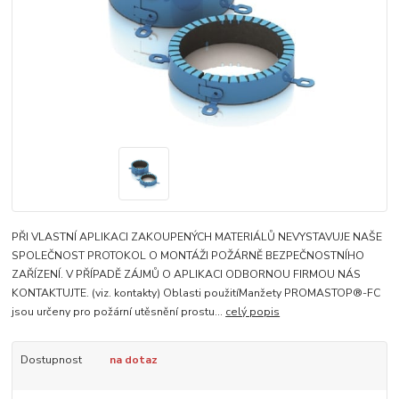
PŘI VLASTNÍ APLIKACI ZAKOUPENÝCH MATERIÁLŮ NEVYSTAVUJE NAŠE
SPOLEČNOST PROTOKOL O MONTÁŽI POŽÁRNĚ BEZPEČNOSTNÍHO
ZAŘÍZENÍ. V PŘÍPADĚ ZÁJMŮ O APLIKACI ODBORNOU FIRMOU NÁS
KONTAKTUJTE. (viz. kontakty) Oblasti použitíManžety PROMASTOP®-FC
jsou určeny pro požární utěsnění prostu...
celý popis
Dostupnost
na dotaz