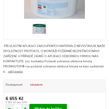
PŘI VLASTNÍ APLIKACI ZAKOUPENÝCH MATERIÁLŮ NEVYSTAVUJE NAŠE
SPOLEČNOST PROTOKOL O MONTÁŽI POŽÁRNĚ BEZPEČNOSTNÍHO
ZAŘÍZENÍ. V PŘÍPADĚ ZÁJMŮ O APLIKACI ODBORNOU FIRMOU NÁS
KONTAKTUJTE. (viz. kontakty) Požárně ochranná stěrková hmota
PROMASTOP®-I je požárně ochranná stěrková hmota na bázi syntetické
p...
celý popis
Dostupnost
skladem
6 655 Kč
5 500 Kč
bez DPH
Přidat do košíku