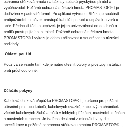
ochranná stěrková hmota na bázi syntetické pryskyřice plnidel a
vypěňovadel. Požárně ochranná stěrková hmota PROMASTOP®-I je
dodávána v pastovité formě. Po aplikaci vytvrdne. Stěrka je součástí
protipožárních ucpávek prostupů kabelů i potrubí a ucpávek otvorů a
spár. Předností těchto ucpávek je jejich univerzálnost co do druhů a
profilů prostupujících instalací. Požárně ochranná stěrková hmota
PROMASTOP®-I vykazuje dobrou přilnavost a soudržnost s různými
podklady.
Oblasti použití
Používá se všude tam,kde je nutno utěsnit otvory a prostupy instalací
proti průchodu ohně.
Důležité pokyny
Kabelová desková přepážka PROMASTOP®-I je určena pro požární
utěsnění prostupu kabelů, kabelových svazků, kabelových chrániček
včetně kabelových žlabů a roštů v lehkých příčkách, masivních stěnách
a masivních stropech. Je tvořena deskami z minerální vlny dle
specifi kace a požárně ochrannou stěrkovou hmotou PROMASTOP®-I,