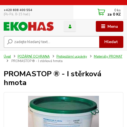
0
ks
+420 608 400 554
za
0 Kč
(Po-Pá, 8-15 hod.)
Menu
Hledat
Úvod
POŽÁRNÍ OCHRANA
Protipožární ucpávky
Materiály PROMAT
PROMASTOP ® - I stěrková hmota
PROMASTOP ® - I stěrková
hmota