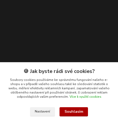
Kontakty
🍪 Jak byste rádi své cookies?
+420 608 400 554
Soubory cookies používáme ke správnému fungování našeho e-
shopu a v případě vašeho souhlasu také ke sledování statistik o
(Po-Pá, 8-15 hod.)
webu, měření efektivity reklamních kampaní, zapamatování vašeho
oblíbeného nastavení při používání stránek, či zobrazení reklam
ekohas@ekohas.cz
odpovídajících vašim preferencím.
Více k využití cookies
Souhlasím
Nastavení