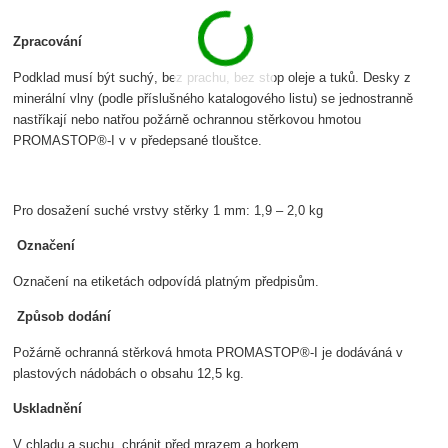
Zpracování
Podklad musí být suchý, bez prachu, bez stop oleje a tuků. Desky z
minerální vlny (podle příslušného katalogového listu) se jednostranně
nastříkají nebo natřou požárně ochrannou stěrkovou hmotou
PROMASTOP®-I v v předepsané tlouštce.
Pro dosažení suché vrstvy stěrky 1 mm: 1,9 – 2,0 kg
Označení
Označení na etiketách odpovídá platným předpisům.
Způsob dodání
Požárně ochranná stěrková hmota PROMASTOP®-I je dodáváná v
plastových nádobách o obsahu 12,5 kg.
Uskladnění
V chladu a suchu, chránit před mrazem a horkem.