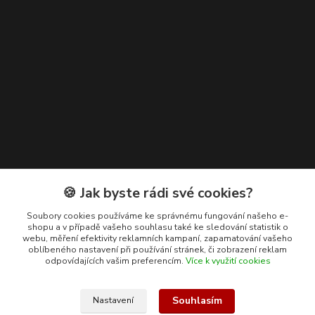
Kontakty
🍪 Jak byste rádi své cookies?
+420 608 400 554
Soubory cookies používáme ke správnému fungování našeho e-
shopu a v případě vašeho souhlasu také ke sledování statistik o
(Po-Pá, 8-15 hod.)
webu, měření efektivity reklamních kampaní, zapamatování vašeho
oblíbeného nastavení při používání stránek, či zobrazení reklam
ekohas@ekohas.cz
odpovídajících vašim preferencím.
Více k využití cookies
Souhlasím
Nastavení