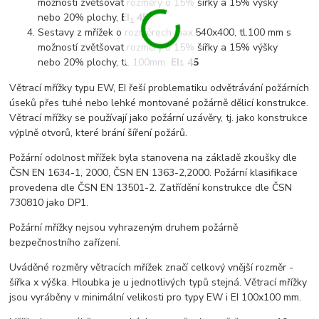
možností zvětšovat rozměry o 15% šířky a 15% výšky
nebo 20% plochy,
EI
45
1
Sestavy z mřížek o rozměrech max.540x400, tl.100 mm s
možností zvětšovat rozměry o 15% šířky a 15% výšky
nebo 20% plochy, tl. 100mm
EI
45
1
Větrací mřížky typu EW, EI řeší problematiku odvětrávání požárních
úseků přes tuhé nebo lehké montované požárně dělicí konstrukce.
Větrací mřížky se používají jako požární uzávěry, tj. jako konstrukce
výplně otvorů, které brání šíření požárů.
Požární odolnost mřížek byla stanovena na základě zkoušky dle
ČSN EN 1634-1, 2000, ČSN EN 1363-2,2000. Požární klasifikace
provedena dle ČSN EN 13501-2. Zatřídění konstrukce dle ČSN
730810 jako DP1.
Požární mřížky nejsou vyhrazeným druhem požárně
bezpečnostního zařízení.
Uváděné rozměry větracích mřížek značí celkový vnější rozměr -
šířka x výška. Hloubka je u jednotlivých typů stejná. Větrací mřížky
jsou vyráběny v minimální velikosti pro typy EW i EI 100x100 mm.