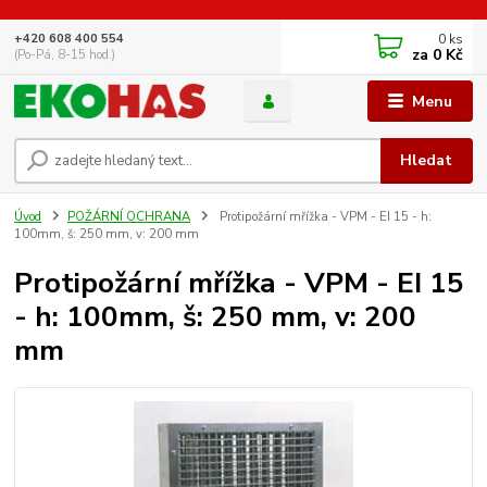
0
ks
+420 608 400 554
za
0 Kč
(Po-Pá, 8-15 hod.)
Menu
Hledat
Úvod
POŽÁRNÍ OCHRANA
Protipožární mřížka - VPM - EI 15 - h:
100mm, š: 250 mm, v: 200 mm
Protipožární mřížka - VPM - EI 15
- h: 100mm, š: 250 mm, v: 200
mm