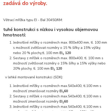
zadává do výroby.
Větrací mřížka typu EI - BaI 30450/KM:
tuhé konstrukci s nízkou i vysokou objemovou
hmotností:
Jednotlivé mřížky o rozměrech max. 800x400 mm, tl. 100 mm
s možností zvětšovat rozměry o 15 % šířky a 15% výšky,
nebo 20 % plochy,tl. 100 mm
EI
120
1
Sestavy z mřížek o rozměrech max. 800x400, tl. 100 mm s
možností zvětšovat rozměry o 15% šířky a 15% výšky nebo
20% plochy, tl. 100 mm
EI
120
1
v lehké montované konstrukci (SDK):
Jednotlivé mřížky o rozměrech max.540x400, tl.100 mm s
možností zmenšovat rozměry
EI
60
1
Sestavy z mřížek o rozměrech max.540x400, tl.100 mm s
možností zmenšovat rozměry
EI
60
1
Jednotlivé mřížky o rozměrech max.540x400, tl.100 mm s