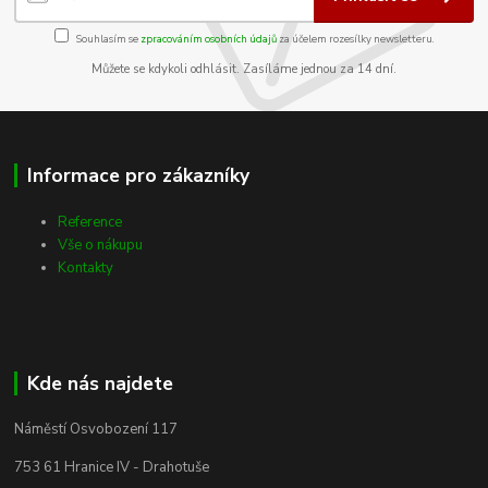
Souhlasím se
zpracováním osobních údajů
za účelem rozesílky newsletteru.
Můžete se kdykoli odhlásit. Zasíláme jednou za 14 dní.
Informace pro zákazníky
Reference
Vše o nákupu
Kontakty
Kde nás najdete
Náměstí Osvobození 117
753 61 Hranice IV - Drahotuše