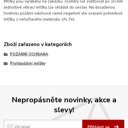
Mřížky jsou vyráběny na zakázku, rozměry lze zvětšovat po 10 mm.
Jednotlivé větrací mřížky lze skládat do sestav. Na dosaženou
hodnotu požární odolnosti nemá negativní vliv osazení pohledové
mřížky z nehořlavého materiálu (Al, Fe).
Zboží zařazeno v kategoriích
POŽÁRNÍ OCHRANA
Protipožární mřížky
Nepropásněte novinky, akce a
slevy!
Přihlásit se