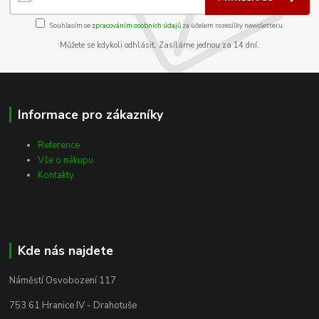
Souhlasím se
zpracováním osobních údajů
za účelem rozesílky newsletteru.
Můžete se kdykoli odhlásit. Zasíláme jednou za 14 dní.
Informace pro zákazníky
Reference
Vše o nákupu
Kontakty
Kde nás najdete
Náměstí Osvobození 117
753 61 Hranice IV - Drahotuše