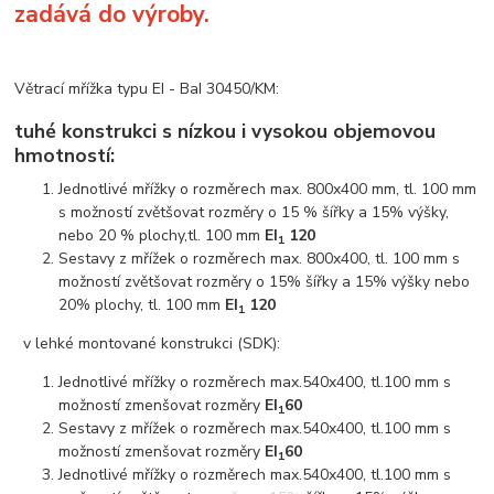
zadává do výroby.
Větrací mřížka typu EI - BaI 30450/KM:
tuhé konstrukci s nízkou i vysokou objemovou
hmotností:
Jednotlivé mřížky o rozměrech max. 800x400 mm, tl. 100 mm
s možností zvětšovat rozměry o 15 % šířky a 15% výšky,
nebo 20 % plochy,tl. 100 mm
EI
120
1
Sestavy z mřížek o rozměrech max. 800x400, tl. 100 mm s
možností zvětšovat rozměry o 15% šířky a 15% výšky nebo
20% plochy, tl. 100 mm
EI
120
1
v lehké montované konstrukci (SDK):
Jednotlivé mřížky o rozměrech max.540x400, tl.100 mm s
možností zmenšovat rozměry
EI
60
1
Sestavy z mřížek o rozměrech max.540x400, tl.100 mm s
možností zmenšovat rozměry
EI
60
1
Jednotlivé mřížky o rozměrech max.540x400, tl.100 mm s