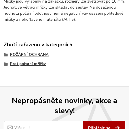
Mřížky jsou vyráběny na zakázku, rozměry lze zvětšovat po 10 mm.
Jednotlivé větrací mřížky lze skládat do sestav. Na dosaženou
hodnotu požární odolnosti nemá negativní vliv osazení pohledové
mřížky z nehořlavého materiálu (Al, Fe).
Zboží zařazeno v kategoriích
POŽÁRNÍ OCHRANA
Protipožární mřížky
Nepropásněte novinky, akce a
slevy!
Přihlásit se