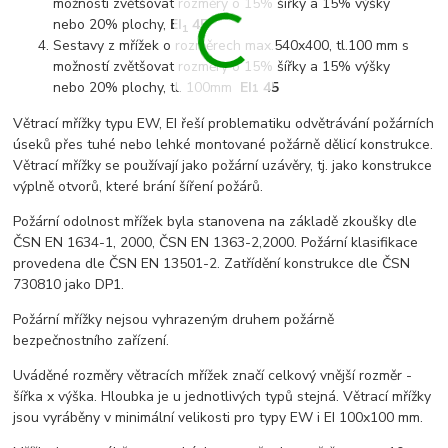
možností zvětšovat rozměry o 15% šířky a 15% výšky
nebo 20% plochy,
EI
45
1
Sestavy z mřížek o rozměrech max.540x400, tl.100 mm s
možností zvětšovat rozměry o 15% šířky a 15% výšky
nebo 20% plochy, tl. 100mm
EI
45
1
Větrací mřížky typu EW, EI řeší problematiku odvětrávání požárních
úseků přes tuhé nebo lehké montované požárně dělicí konstrukce.
Větrací mřížky se používají jako požární uzávěry, tj. jako konstrukce
výplně otvorů, které brání šíření požárů.
Požární odolnost mřížek byla stanovena na základě zkoušky dle
ČSN EN 1634-1, 2000, ČSN EN 1363-2,2000. Požární klasifikace
provedena dle ČSN EN 13501-2. Zatřídění konstrukce dle ČSN
730810 jako DP1.
Požární mřížky nejsou vyhrazeným druhem požárně
bezpečnostního zařízení.
Uváděné rozměry větracích mřížek značí celkový vnější rozměr -
šířka x výška. Hloubka je u jednotlivých typů stejná. Větrací mřížky
jsou vyráběny v minimální velikosti pro typy EW i EI 100x100 mm.