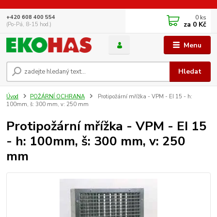
0
ks
+420 608 400 554
za
0 Kč
(Po-Pá, 8-15 hod.)
Menu
Hledat
Úvod
POŽÁRNÍ OCHRANA
Protipožární mřížka - VPM - EI 15 - h:
100mm, š: 300 mm, v: 250 mm
Protipožární mřížka - VPM - EI 15
- h: 100mm, š: 300 mm, v: 250
mm