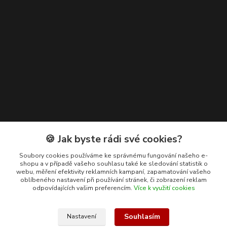
Kontakty
🍪 Jak byste rádi své cookies?
+420 608 400 554
Soubory cookies používáme ke správnému fungování našeho e-
shopu a v případě vašeho souhlasu také ke sledování statistik o
(Po-Pá, 8-15 hod.)
webu, měření efektivity reklamních kampaní, zapamatování vašeho
oblíbeného nastavení při používání stránek, či zobrazení reklam
ekohas@ekohas.cz
odpovídajících vašim preferencím.
Více k využití cookies
Souhlasím
Nastavení