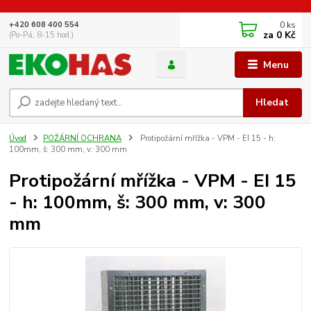
0
ks
+420 608 400 554
za
0 Kč
(Po-Pá, 8-15 hod.)
Menu
Hledat
Úvod
POŽÁRNÍ OCHRANA
Protipožární mřížka - VPM - EI 15 - h:
100mm, š: 300 mm, v: 300 mm
Protipožární mřížka - VPM - EI 15
- h: 100mm, š: 300 mm, v: 300
mm