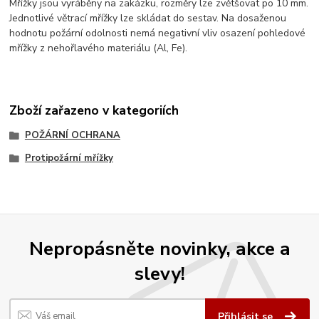
Mřížky jsou vyráběny na zakázku, rozměry lze zvětšovat po 10 mm.
Jednotlivé větrací mřížky lze skládat do sestav. Na dosaženou
hodnotu požární odolnosti nemá negativní vliv osazení pohledové
mřížky z nehořlavého materiálu (Al, Fe).
Zboží zařazeno v kategoriích
POŽÁRNÍ OCHRANA
Protipožární mřížky
Nepropásněte novinky, akce a
slevy!
Přihlásit se