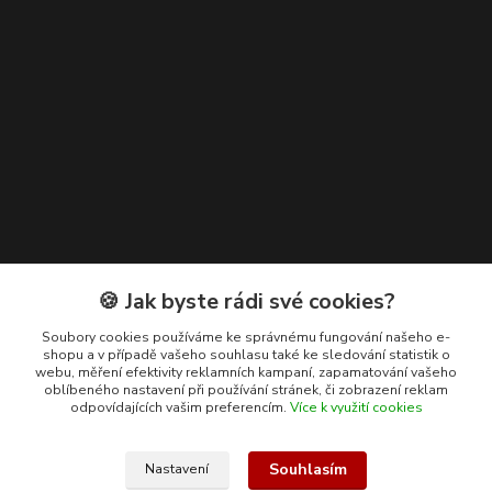
Kontakty
🍪 Jak byste rádi své cookies?
+420 608 400 554
Soubory cookies používáme ke správnému fungování našeho e-
shopu a v případě vašeho souhlasu také ke sledování statistik o
(Po-Pá, 8-15 hod.)
webu, měření efektivity reklamních kampaní, zapamatování vašeho
oblíbeného nastavení při používání stránek, či zobrazení reklam
ekohas@ekohas.cz
odpovídajících vašim preferencím.
Více k využití cookies
Souhlasím
Nastavení