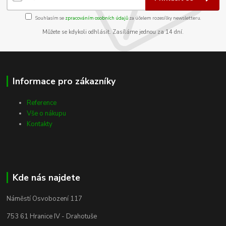
Souhlasím se
zpracováním osobních údajů
za účelem rozesílky newsletteru.
Můžete se kdykoli odhlásit. Zasíláme jednou za 14 dní.
Informace pro zákazníky
Reference
Vše o nákupu
Kontakty
Kde nás najdete
Náměstí Osvobození 117
753 61 Hranice IV - Drahotuše