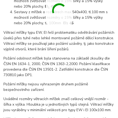
možností zvětšovat rozměry o 15% šířky a 15% výšky
nebo 20% plochy,
EI
45
1
Sestavy z mřížek o rozměrech max.540x400, tl.100 mm s
možností zvětšovat rozměry o 15% šířky a 15% výšky
nebo 20% plochy, tl. 100mm
EI
45
1
Větrací mřížky typu EW, EI řeší problematiku odvětrávání požárních
úseků přes tuhé nebo lehké montované požárně dělicí konstrukce.
Větrací mřížky se používají jako požární uzávěry, tj. jako konstrukce
výplně otvorů, které brání šíření požárů.
Požární odolnost mřížek byla stanovena na základě zkoušky dle
ČSN EN 1634-1, 2000, ČSN EN 1363-2,2000. Požární klasifikace
provedena dle ČSN EN 13501-2. Zatřídění konstrukce dle ČSN
730810 jako DP1.
Požární mřížky nejsou vyhrazeným druhem požárně
bezpečnostního zařízení.
Uváděné rozměry větracích mřížek značí celkový vnější rozměr -
šířka x výška. Hloubka je u jednotlivých typů stejná. Větrací mřížky
jsou vyráběny v minimální velikosti pro typy EW i EI 100x100 mm.