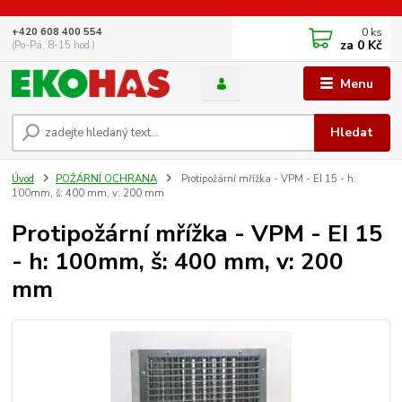
0
ks
+420 608 400 554
za
0 Kč
(Po-Pá, 8-15 hod.)
Menu
Hledat
Úvod
POŽÁRNÍ OCHRANA
Protipožární mřížka - VPM - EI 15 - h:
100mm, š: 400 mm, v: 200 mm
Protipožární mřížka - VPM - EI 15
- h: 100mm, š: 400 mm, v: 200
mm