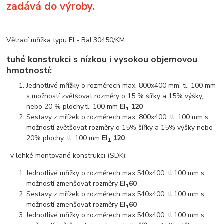
zadává do výroby.
Větrací mřížka typu EI - BaI 30450/KM:
tuhé konstrukci s nízkou i vysokou objemovou
hmotností:
Jednotlivé mřížky o rozměrech max. 800x400 mm, tl. 100 mm
s možností zvětšovat rozměry o 15 % šířky a 15% výšky,
nebo 20 % plochy,tl. 100 mm
EI
120
1
Sestavy z mřížek o rozměrech max. 800x400, tl. 100 mm s
možností zvětšovat rozměry o 15% šířky a 15% výšky nebo
20% plochy, tl. 100 mm
EI
120
1
v lehké montované konstrukci (SDK):
Jednotlivé mřížky o rozměrech max.540x400, tl.100 mm s
možností zmenšovat rozměry
EI
60
1
Sestavy z mřížek o rozměrech max.540x400, tl.100 mm s
možností zmenšovat rozměry
EI
60
1
Jednotlivé mřížky o rozměrech max.540x400, tl.100 mm s