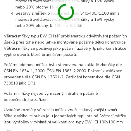
možností zvětšovat rozměry o 15% šířky a 15% výšky
nebo 20% plochy,
EI
45
1
Sestavy z mřížek o rozměrech max.540x400, tl.100 mm s
možností zvětšovat rozměry o 15% šířky a 15% výšky
nebo 20% plochy, tl. 100mm
EI
45
1
Větrací mřížky typu EW, EI řeší problematiku odvětrávání požárních
úseků přes tuhé nebo lehké montované požárně dělicí konstrukce.
Větrací mřížky se používají jako požární uzávěry, tj. jako konstrukce
výplně otvorů, které brání šíření požárů.
Požární odolnost mřížek byla stanovena na základě zkoušky dle
ČSN EN 1634-1, 2000, ČSN EN 1363-2,2000. Požární klasifikace
provedena dle ČSN EN 13501-2. Zatřídění konstrukce dle ČSN
730810 jako DP1.
Požární mřížky nejsou vyhrazeným druhem požárně
bezpečnostního zařízení.
Uváděné rozměry větracích mřížek značí celkový vnější rozměr -
šířka x výška. Hloubka je u jednotlivých typů stejná. Větrací mřížky
jsou vyráběny v minimální velikosti pro typy EW i EI 100x100 mm.