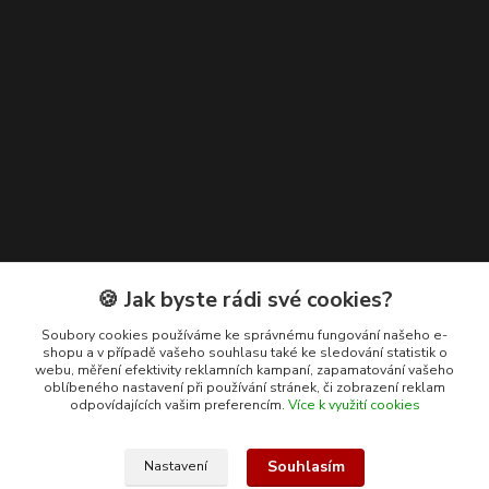
Kontakty
🍪 Jak byste rádi své cookies?
+420 608 400 554
Soubory cookies používáme ke správnému fungování našeho e-
shopu a v případě vašeho souhlasu také ke sledování statistik o
(Po-Pá, 8-15 hod.)
webu, měření efektivity reklamních kampaní, zapamatování vašeho
oblíbeného nastavení při používání stránek, či zobrazení reklam
ekohas@ekohas.cz
odpovídajících vašim preferencím.
Více k využití cookies
Souhlasím
Nastavení