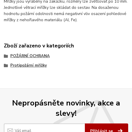
Mřížky jsou vyráběny na zakázku, rozměry lze zvětšovat po 10 mm.
Jednotlivé větrací mřížky lze skládat do sestav. Na dosaženou
hodnotu požární odolnosti nemá negativní vliv osazení pohledové
mřížky z nehořlavého materiálu (Al, Fe).
Zboží zařazeno v kategoriích
POŽÁRNÍ OCHRANA
Protipožární mřížky
Nepropásněte novinky, akce a
slevy!
Přihlásit se