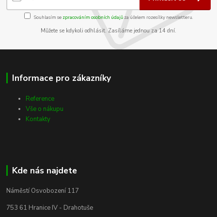
Souhlasím se
zpracováním osobních údajů
za účelem rozesílky newsletteru.
Můžete se kdykoli odhlásit. Zasíláme jednou za 14 dní.
Informace pro zákazníky
Reference
Vše o nákupu
Kontakty
Kde nás najdete
Náměstí Osvobození 117
753 61 Hranice IV - Drahotuše