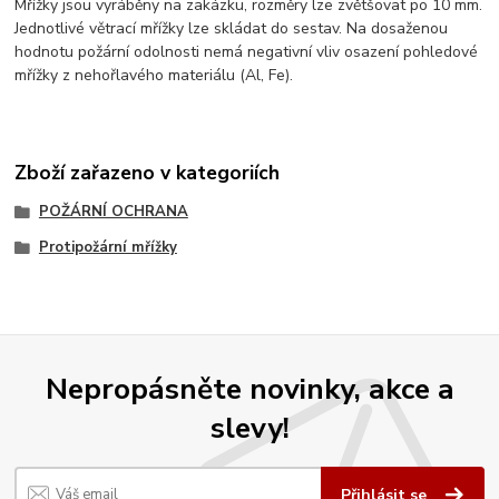
Mřížky jsou vyráběny na zakázku, rozměry lze zvětšovat po 10 mm.
Jednotlivé větrací mřížky lze skládat do sestav. Na dosaženou
hodnotu požární odolnosti nemá negativní vliv osazení pohledové
mřížky z nehořlavého materiálu (Al, Fe).
Zboží zařazeno v kategoriích
POŽÁRNÍ OCHRANA
Protipožární mřížky
Nepropásněte novinky, akce a
slevy!
Přihlásit se