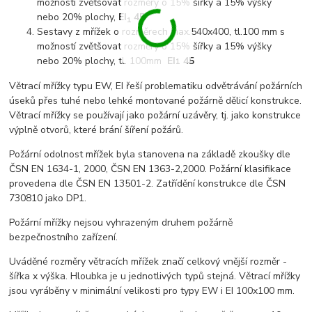
možností zvětšovat rozměry o 15% šířky a 15% výšky
nebo 20% plochy,
EI
45
1
Sestavy z mřížek o rozměrech max.540x400, tl.100 mm s
možností zvětšovat rozměry o 15% šířky a 15% výšky
nebo 20% plochy, tl. 100mm
EI
45
1
Větrací mřížky typu EW, EI řeší problematiku odvětrávání požárních
úseků přes tuhé nebo lehké montované požárně dělicí konstrukce.
Větrací mřížky se používají jako požární uzávěry, tj. jako konstrukce
výplně otvorů, které brání šíření požárů.
Požární odolnost mřížek byla stanovena na základě zkoušky dle
ČSN EN 1634-1, 2000, ČSN EN 1363-2,2000. Požární klasifikace
provedena dle ČSN EN 13501-2. Zatřídění konstrukce dle ČSN
730810 jako DP1.
Požární mřížky nejsou vyhrazeným druhem požárně
bezpečnostního zařízení.
Uváděné rozměry větracích mřížek značí celkový vnější rozměr -
šířka x výška. Hloubka je u jednotlivých typů stejná. Větrací mřížky
jsou vyráběny v minimální velikosti pro typy EW i EI 100x100 mm.