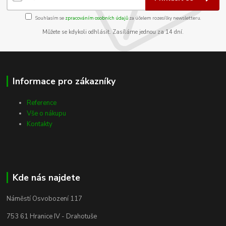
Souhlasím se
zpracováním osobních údajů
za účelem rozesílky newsletteru.
Můžete se kdykoli odhlásit. Zasíláme jednou za 14 dní.
Informace pro zákazníky
Reference
Vše o nákupu
Kontakty
Kde nás najdete
Náměstí Osvobození 117
753 61 Hranice IV - Drahotuše