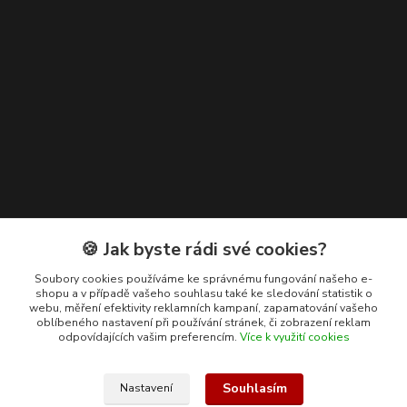
Kontakty
🍪 Jak byste rádi své cookies?
+420 608 400 554
Soubory cookies používáme ke správnému fungování našeho e-
shopu a v případě vašeho souhlasu také ke sledování statistik o
(Po-Pá, 8-15 hod.)
webu, měření efektivity reklamních kampaní, zapamatování vašeho
oblíbeného nastavení při používání stránek, či zobrazení reklam
ekohas@ekohas.cz
odpovídajících vašim preferencím.
Více k využití cookies
Souhlasím
Nastavení