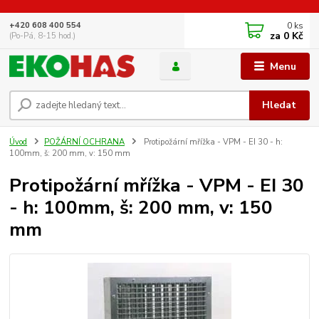
0
ks
+420 608 400 554
za
0 Kč
(Po-Pá, 8-15 hod.)
Menu
Hledat
Úvod
POŽÁRNÍ OCHRANA
Protipožární mřížka - VPM - EI 30 - h:
100mm, š: 200 mm, v: 150 mm
Protipožární mřížka - VPM - EI 30
- h: 100mm, š: 200 mm, v: 150
mm