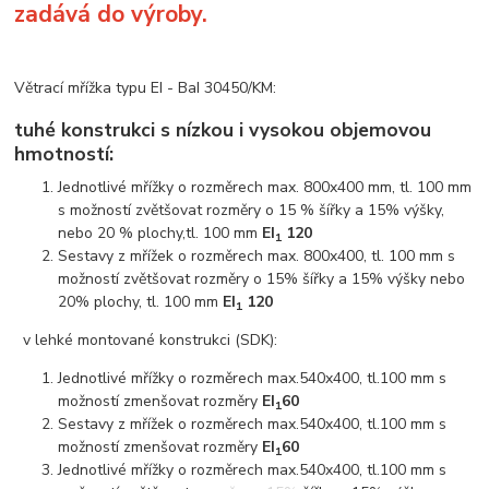
zadává do výroby.
Větrací mřížka typu EI - BaI 30450/KM:
tuhé konstrukci s nízkou i vysokou objemovou
hmotností:
Jednotlivé mřížky o rozměrech max. 800x400 mm, tl. 100 mm
s možností zvětšovat rozměry o 15 % šířky a 15% výšky,
nebo 20 % plochy,tl. 100 mm
EI
120
1
Sestavy z mřížek o rozměrech max. 800x400, tl. 100 mm s
možností zvětšovat rozměry o 15% šířky a 15% výšky nebo
20% plochy, tl. 100 mm
EI
120
1
v lehké montované konstrukci (SDK):
Jednotlivé mřížky o rozměrech max.540x400, tl.100 mm s
možností zmenšovat rozměry
EI
60
1
Sestavy z mřížek o rozměrech max.540x400, tl.100 mm s
možností zmenšovat rozměry
EI
60
1
Jednotlivé mřížky o rozměrech max.540x400, tl.100 mm s