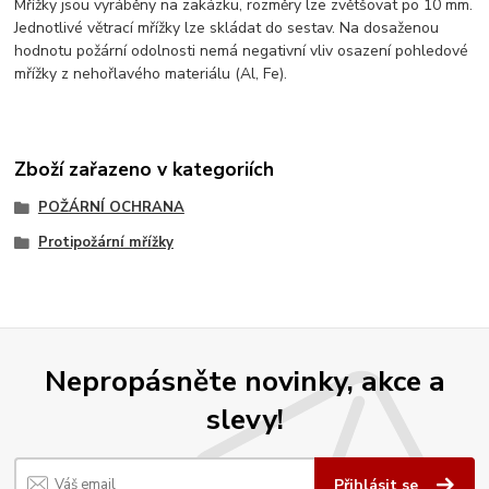
Mřížky jsou vyráběny na zakázku, rozměry lze zvětšovat po 10 mm.
Jednotlivé větrací mřížky lze skládat do sestav. Na dosaženou
hodnotu požární odolnosti nemá negativní vliv osazení pohledové
mřížky z nehořlavého materiálu (Al, Fe).
Zboží zařazeno v kategoriích
POŽÁRNÍ OCHRANA
Protipožární mřížky
Nepropásněte novinky, akce a
slevy!
Přihlásit se