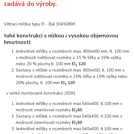
zadává do výroby.
Větrací mřížka typu EI - BaI 30450/KM:
tuhé konstrukci s nízkou i vysokou objemovou
hmotností:
Jednotlivé mřížky o rozměrech max. 800x400 mm, tl. 100 mm
s možností zvětšovat rozměry o 15 % šířky a 15% výšky,
nebo 20 % plochy,tl. 100 mm
EI
120
1
Sestavy z mřížek o rozměrech max. 800x400, tl. 100 mm s
možností zvětšovat rozměry o 15% šířky a 15% výšky nebo
20% plochy, tl. 100 mm
EI
120
1
v lehké montované konstrukci (SDK):
Jednotlivé mřížky o rozměrech max.540x400, tl.100 mm s
možností zmenšovat rozměry
EI
60
1
Sestavy z mřížek o rozměrech max.540x400, tl.100 mm s
možností zmenšovat rozměry
EI
60
1
Jednotlivé mřížky o rozměrech max.540x400, tl.100 mm s