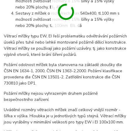
možností zvětšovat rozměry o 15% šířky a 15% výšky
nebo 20% plochy,
EI
45
1
Sestavy z mřížek o rozměrech max.540x400, tl.100 mm s
možností zvětšovat rozměry o 15% šířky a 15% výšky
nebo 20% plochy, tl. 100mm
EI
45
1
Větrací mřížky typu EW, EI řeší problematiku odvětrávání požárních
úseků přes tuhé nebo lehké montované požárně dělicí konstrukce.
Větrací mřížky se používají jako požární uzávěry, tj. jako konstrukce
výplně otvorů, které brání šíření požárů.
Požární odolnost mřížek byla stanovena na základě zkoušky dle
ČSN EN 1634-1, 2000, ČSN EN 1363-2,2000. Požární klasifikace
provedena dle ČSN EN 13501-2. Zatřídění konstrukce dle ČSN
730810 jako DP1.
Požární mřížky nejsou vyhrazeným druhem požárně
bezpečnostního zařízení.
Uváděné rozměry větracích mřížek značí celkový vnější rozměr -
šířka x výška. Hloubka je u jednotlivých typů stejná. Větrací mřížky
jsou vyráběny v minimální velikosti pro typy EW i EI 100x100 mm.