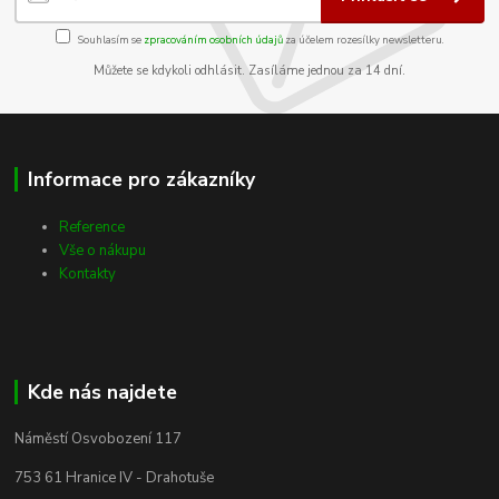
Souhlasím se
zpracováním osobních údajů
za účelem rozesílky newsletteru.
Můžete se kdykoli odhlásit. Zasíláme jednou za 14 dní.
Informace pro zákazníky
Reference
Vše o nákupu
Kontakty
Kde nás najdete
Náměstí Osvobození 117
753 61 Hranice IV - Drahotuše