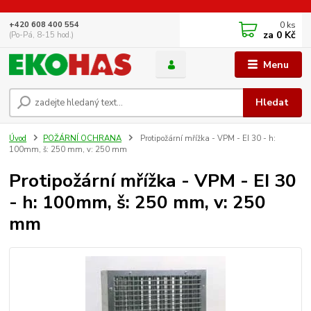
0
ks
+420 608 400 554
za
0 Kč
(Po-Pá, 8-15 hod.)
Menu
Hledat
Úvod
POŽÁRNÍ OCHRANA
Protipožární mřížka - VPM - EI 30 - h:
100mm, š: 250 mm, v: 250 mm
Protipožární mřížka - VPM - EI 30
- h: 100mm, š: 250 mm, v: 250
mm