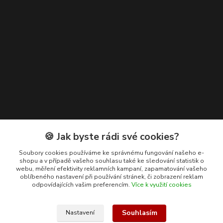
Kontakty
🍪 Jak byste rádi své cookies?
+420 608 400 554
Soubory cookies používáme ke správnému fungování našeho e-
shopu a v případě vašeho souhlasu také ke sledování statistik o
(Po-Pá, 8-15 hod.)
webu, měření efektivity reklamních kampaní, zapamatování vašeho
oblíbeného nastavení při používání stránek, či zobrazení reklam
ekohas@ekohas.cz
odpovídajících vašim preferencím.
Více k využití cookies
Souhlasím
Nastavení