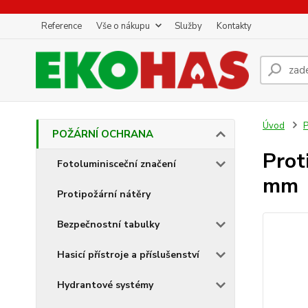
Reference
Vše o nákupu
Služby
Kontakty
Úvod
POŽÁRNÍ OCHRANA
Prot
Fotoluminisceční značení
mm
Protipožární nátěry
Bezpečnostní tabulky
Hasicí přístroje a příslušenství
Hydrantové systémy