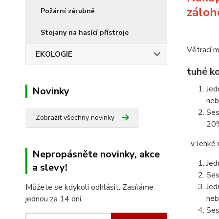
záloh
Požární zárubně
Stojany na hasící přístroje
Větrací m
EKOLOGIE
tuhé k
Jed
Novinky
neb
Ses
Zobrazit všechny novinky
20%
v lehké 
Nepropásněte novinky, akce
Jed
a slevy!
Ses
Jed
Můžete se kdykoli odhlásit. Zasíláme
neb
jednou za 14 dní.
Ses