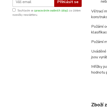
neb
Přihlásit se
Větrací m
Souhlasím se
zpracováním osobních údajů
za účelem
rozesílky newsletteru.
konstrukc
Požární 
klasifik
Požární m
Uváděné r
jsou vyrá
Mřížky js
hodnotu p
Zboží 