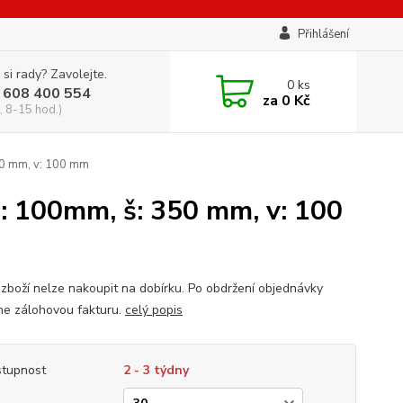
Přihlášení
 si rady? Zavolejte.
0
ks
 608 400 554
za
0 Kč
, 8-15 hod.)
350 mm, v: 100 mm
h: 100mm, š: 350 mm, v: 100
zboží nelze nakoupit na dobírku. Po obdržení objednávky
me zálohovou fakturu.
celý popis
tupnost
2 - 3 týdny