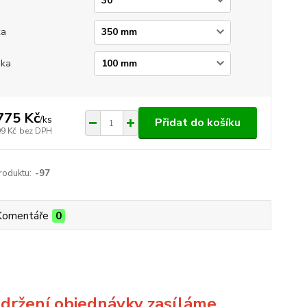
ka
ška
775 Kč
/
ks
Přidat do košíku
99 Kč
bez DPH
roduktu:
-97
Komentáře
0
bdržení objednávky zasíláme