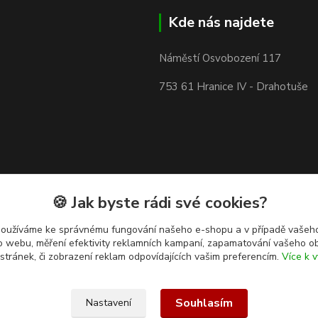
Kde nás najdete
Náměstí Osvobození 117
753 61 Hranice IV - Drahotuše
🍪 Jak byste rádi své cookies?
používáme ke správnému fungování našeho e-shopu a v případě vašeho
k o webu, měření efektivity reklamních kampaní, zapamatování vašeho o
 stránek, či zobrazení reklam odpovídajících vašim preferencím.
Více k v
Souhlasím
Nastavení