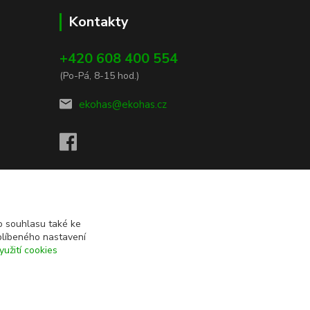
Kontakty
+420 608 400 554
(Po-Pá, 8-15 hod.)
ekohas@ekohas.cz
 souhlasu také ke
blíbeného nastavení
yužití cookies