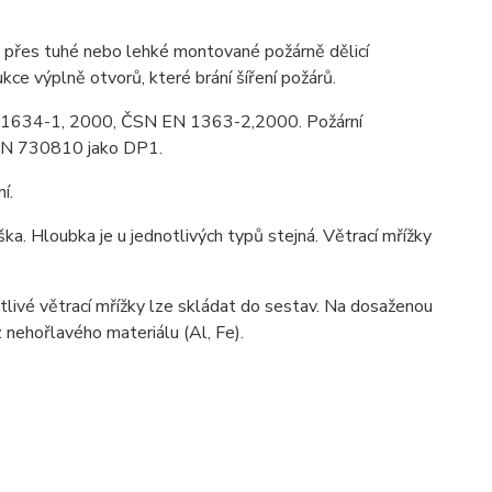
ů přes tuhé nebo lehké montované požárně dělicí
ukce výplně otvorů, které brání šíření požárů.
EN 1634-1, 2000, ČSN EN 1363-2,2000. Požární
ČSN 730810 jako DP1.
í.
ka. Hloubka je u jednotlivých typů stejná. Větrací mřížky
livé větrací mřížky lze skládat do sestav. Na dosaženou
 nehořlavého materiálu (Al, Fe).