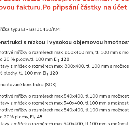
ovou fakturu.Po připsání částky na účet
řížka typu EI - BaI 30450/KM:
onstrukci s nízkou i vysokou objemovou hmotnost
notlivé mřížky o rozměrech max. 800x400 mm, tl. 100 mm s mož
o 20 % plochy,tl. 100 mm
EI
120
1
tavy z mřížek o rozměrech max. 800x400, tl. 100 mm s možnos
 plochy, tl. 100 mm
EI
120
1
montované konstrukci (SDK):
notlivé mřížky o rozměrech max.540x400, tl.100 mm s možnos
tavy z mřížek o rozměrech max.540x400, tl.100 mm s možnos
notlivé mřížky o rozměrech max.540x400, tl.100 mm s možnost
o 20% plochy,
EI
45
1
tavy z mřížek o rozměrech max.540x400, tl.100 mm s možnost