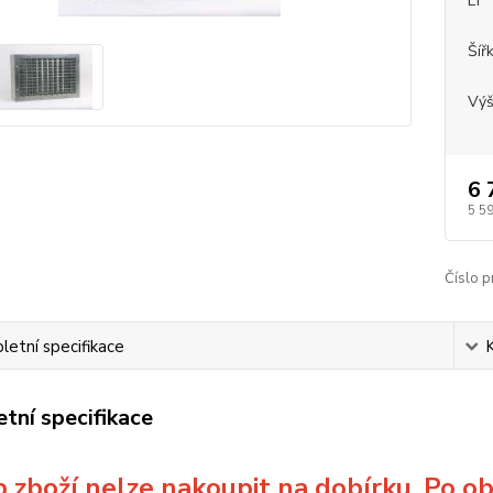
EI
Šíř
Vý
6 
5 5
Číslo p
etní specifikace
tní specifikace
 zboží nelze nakoupit na dobírku. Po o