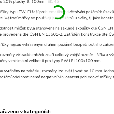
o 20% plochy, tl. 100mm
EI
45
1
řížky typu EW, EI řeší problematiku odvětrávání požárních úsek
e. Větrací mřížky se používají jako požární uzávěry, tj. jako konstr
odolnost mřížek byla stanovena na základě zkoušky dle ČSN 
ace provedena dle ČSN EN 13501-2. Zatřídění konstrukce dle 
řížky nejsou vyhrazeným druhem požárně bezpečnostního zařízen
ozměry větracích mřížek značí celkový vnější rozměr - šířka x výš
běny v minimální velikosti pro typy EW i EI 100x100 mm.
ou vyráběny na zakázku, rozměry lze zvětšovat po 10 mm. Jednot
ožární odolnosti nemá negativní vliv osazení pohledové mřížky z
zařazeno v kategoriích