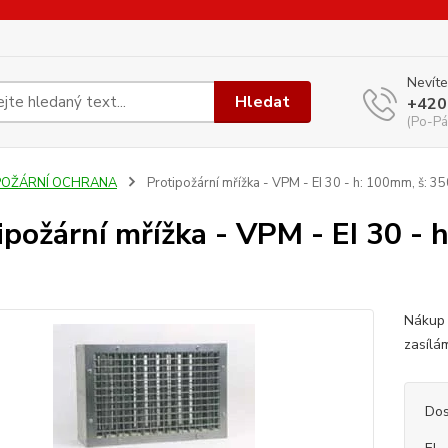
Nevíte
Hledat
+420
(Po-Pá
POŽÁRNÍ OCHRANA
Protipožární mřížka - VPM - EI 30 - h: 100mm, š: 
ipožární mřížka - VPM - EI 30 - 
Nákup 
zasílá
Dos