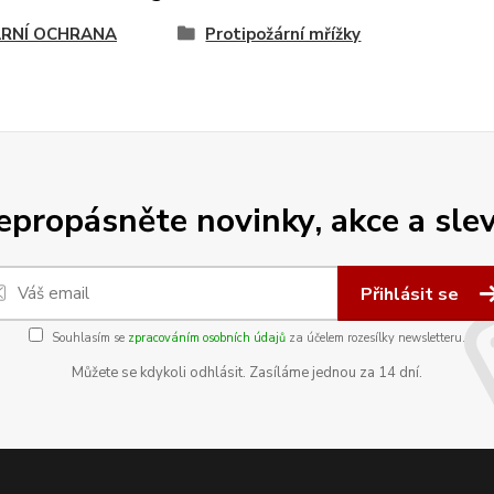
RNÍ OCHRANA
Protipožární mřížky
epropásněte novinky, akce a slev
Přihlásit se
Souhlasím se
zpracováním osobních údajů
za účelem rozesílky newsletteru.
Můžete se kdykoli odhlásit. Zasíláme jednou za 14 dní.