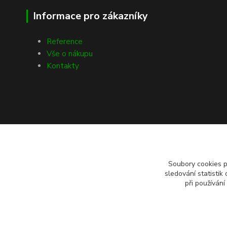
Informace pro zákazníky
Reference
Vše o nákupu
Kontakty
Soubory cookies 
sledování statisti
při používání