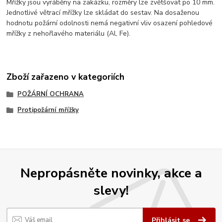
Mřížky jsou vyráběny na zakázku, rozměry lze zvětšovat po 10 mm.
Jednotlivé větrací mřížky lze skládat do sestav. Na dosaženou
hodnotu požární odolnosti nemá negativní vliv osazení pohledové
mřížky z nehořlavého materiálu (Al, Fe).
Zboží zařazeno v kategoriích
POŽÁRNÍ OCHRANA
Protipožární mřížky
Nepropásněte novinky, akce a
slevy!
Přihlásit se