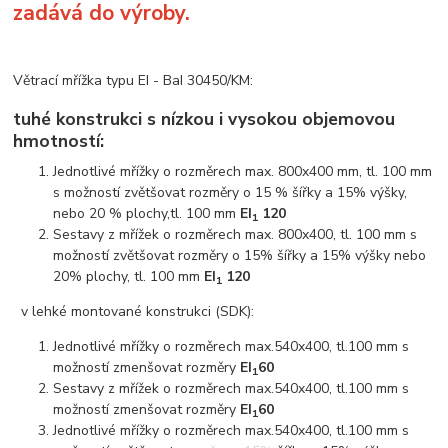
zadává do výroby.
Větrací mřížka typu EI - BaI 30450/KM:
tuhé konstrukci s nízkou i vysokou objemovou
hmotností:
Jednotlivé mřížky o rozměrech max. 800x400 mm, tl. 100 mm
s možností zvětšovat rozměry o 15 % šířky a 15% výšky,
nebo 20 % plochy,tl. 100 mm
EI
120
1
Sestavy z mřížek o rozměrech max. 800x400, tl. 100 mm s
možností zvětšovat rozměry o 15% šířky a 15% výšky nebo
20% plochy, tl. 100 mm
EI
120
1
v lehké montované konstrukci (SDK):
Jednotlivé mřížky o rozměrech max.540x400, tl.100 mm s
možností zmenšovat rozměry
EI
60
1
Sestavy z mřížek o rozměrech max.540x400, tl.100 mm s
možností zmenšovat rozměry
EI
60
1
Jednotlivé mřížky o rozměrech max.540x400, tl.100 mm s