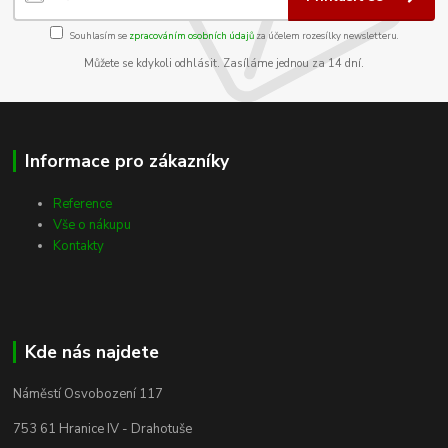
Souhlasím se
zpracováním osobních údajů
za účelem rozesílky newsletteru.
Můžete se kdykoli odhlásit. Zasíláme jednou za 14 dní.
Informace pro zákazníky
Reference
Vše o nákupu
Kontakty
Kde nás najdete
Náměstí Osvobození 117
753 61 Hranice IV - Drahotuše