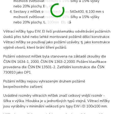
možností zvětšovat rozměry o 15% šířky a 15% výšky
nebo 20% plochy,
EI
45
1
Sestavy z mřížek o rozměrech max.540x400, tl.100 mm s
možností zvětšovat rozměry o 15% šířky a 15% výšky
nebo 20% plochy, tl. 100mm
EI
45
1
Větrací mřížky typu EW, EI řeší problematiku odvětrávání požárních
úseků přes tuhé nebo lehké montované požárně dělicí konstrukce.
Větrací mřížky se používají jako požární uzávěry, tj. jako konstrukce
výplně otvorů, které brání šíření požárů.
Požární odolnost mřížek byla stanovena na základě zkoušky dle
ČSN EN 1634-1, 2000, ČSN EN 1363-2,2000. Požární klasifikace
provedena dle ČSN EN 13501-2. Zatřídění konstrukce dle ČSN
730810 jako DP1.
Požární mřížky nejsou vyhrazeným druhem požárně
bezpečnostního zařízení.
Uváděné rozměry větracích mřížek značí celkový vnější rozměr -
šířka x výška. Hloubka je u jednotlivých typů stejná. Větrací mřížky
jsou vyráběny v minimální velikosti pro typy EW i EI 100x100 mm.