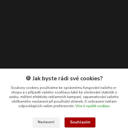
Kontakty
🍪 Jak byste rádi své cookies?
+420 608 400 554
Soubory cookies používáme ke správnému fungování našeho e-
shopu a v případě vašeho souhlasu také ke sledování statistik o
(Po-Pá, 8-15 hod.)
webu, měření efektivity reklamních kampaní, zapamatování vašeho
oblíbeného nastavení při používání stránek, či zobrazení reklam
ekohas@ekohas.cz
odpovídajících vašim preferencím.
Více k využití cookies
Souhlasím
Nastavení