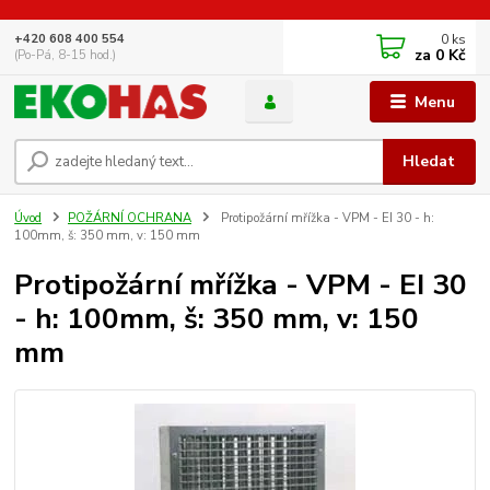
0
ks
+420 608 400 554
za
0 Kč
(Po-Pá, 8-15 hod.)
Menu
Hledat
Úvod
POŽÁRNÍ OCHRANA
Protipožární mřížka - VPM - EI 30 - h:
100mm, š: 350 mm, v: 150 mm
Protipožární mřížka - VPM - EI 30
- h: 100mm, š: 350 mm, v: 150
mm