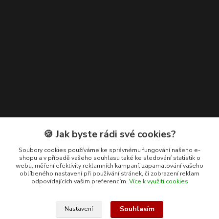
Kontakty
🍪 Jak byste rádi své cookies?
+420 608 400 554
Soubory cookies používáme ke správnému fungování našeho e-
shopu a v případě vašeho souhlasu také ke sledování statistik o
(Po-Pá, 8-15 hod.)
webu, měření efektivity reklamních kampaní, zapamatování vašeho
oblíbeného nastavení při používání stránek, či zobrazení reklam
ekohas@ekohas.cz
odpovídajících vašim preferencím.
Více k využití cookies
Souhlasím
Nastavení