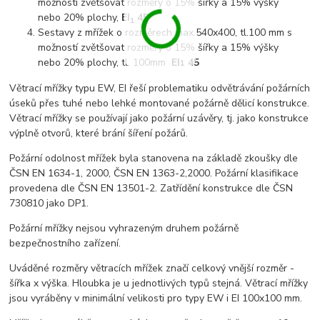
možností zvětšovat rozměry o 15% šířky a 15% výšky
nebo 20% plochy,
EI
45
1
Sestavy z mřížek o rozměrech max.540x400, tl.100 mm s
možností zvětšovat rozměry o 15% šířky a 15% výšky
nebo 20% plochy, tl. 100mm
EI
45
1
Větrací mřížky typu EW, EI řeší problematiku odvětrávání požárních
úseků přes tuhé nebo lehké montované požárně dělicí konstrukce.
Větrací mřížky se používají jako požární uzávěry, tj. jako konstrukce
výplně otvorů, které brání šíření požárů.
Požární odolnost mřížek byla stanovena na základě zkoušky dle
ČSN EN 1634-1, 2000, ČSN EN 1363-2,2000. Požární klasifikace
provedena dle ČSN EN 13501-2. Zatřídění konstrukce dle ČSN
730810 jako DP1.
Požární mřížky nejsou vyhrazeným druhem požárně
bezpečnostního zařízení.
Uváděné rozměry větracích mřížek značí celkový vnější rozměr -
šířka x výška. Hloubka je u jednotlivých typů stejná. Větrací mřížky
jsou vyráběny v minimální velikosti pro typy EW i EI 100x100 mm.