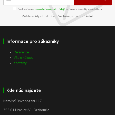
Souhlasím se
zpracováním osobních údajů
za účelem rozesílky newsletteru.
Můžete se kdykoli odhlásit. Zasíláme jednou za 14 dní.
Informace pro zákazníky
Reference
Vše o nákupu
Kontakty
Kde nás najdete
Náměstí Osvobození 117
753 61 Hranice IV - Drahotuše