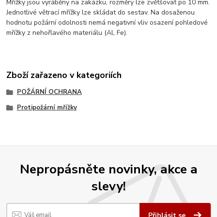
Mřížky jsou vyráběny na zakázku, rozměry lze zvětšovat po 10 mm.
Jednotlivé větrací mřížky lze skládat do sestav. Na dosaženou
hodnotu požární odolnosti nemá negativní vliv osazení pohledové
mřížky z nehořlavého materiálu (Al, Fe).
Zboží zařazeno v kategoriích
POŽÁRNÍ OCHRANA
Protipožární mřížky
Nepropásněte novinky, akce a
slevy!
Přihlásit se