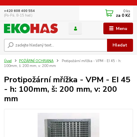
0
ks
+420 608 400 554
za
0 Kč
(Po-Pá, 8-15 hod.)
Menu
Hledat
Úvod
POŽÁRNÍ OCHRANA
Protipožární mřížka - VPM - EI 45 - h:
100mm, š: 200 mm, v: 200 mm
Protipožární mřížka - VPM - EI 45
- h: 100mm, š: 200 mm, v: 200
mm