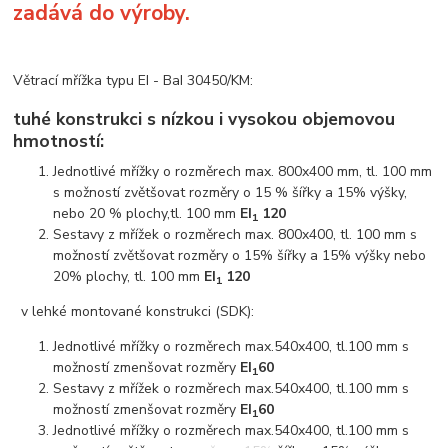
zadává do výroby.
Větrací mřížka typu EI - BaI 30450/KM:
tuhé konstrukci s nízkou i vysokou objemovou
hmotností:
Jednotlivé mřížky o rozměrech max. 800x400 mm, tl. 100 mm
s možností zvětšovat rozměry o 15 % šířky a 15% výšky,
nebo 20 % plochy,tl. 100 mm
EI
120
1
Sestavy z mřížek o rozměrech max. 800x400, tl. 100 mm s
možností zvětšovat rozměry o 15% šířky a 15% výšky nebo
20% plochy, tl. 100 mm
EI
120
1
v lehké montované konstrukci (SDK):
Jednotlivé mřížky o rozměrech max.540x400, tl.100 mm s
možností zmenšovat rozměry
EI
60
1
Sestavy z mřížek o rozměrech max.540x400, tl.100 mm s
možností zmenšovat rozměry
EI
60
1
Jednotlivé mřížky o rozměrech max.540x400, tl.100 mm s