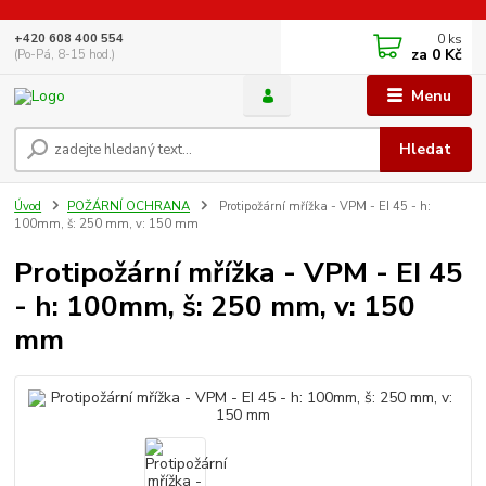
0
ks
+420 608 400 554
za
0 Kč
(Po-Pá, 8-15 hod.)
Menu
Hledat
Úvod
POŽÁRNÍ OCHRANA
Protipožární mřížka - VPM - EI 45 - h:
100mm, š: 250 mm, v: 150 mm
Protipožární mřížka - VPM - EI 45
- h: 100mm, š: 250 mm, v: 150
mm