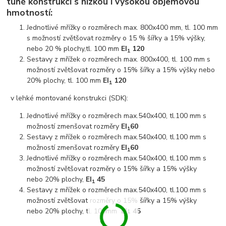
tuhé konstrukci s nízkou i vysokou objemovou
hmotností:
Jednotlivé mřížky o rozměrech max. 800x400 mm, tl. 100 mm
s možností zvětšovat rozměry o 15 % šířky a 15% výšky,
nebo 20 % plochy,tl. 100 mm
EI
120
1
Sestavy z mřížek o rozměrech max. 800x400, tl. 100 mm s
možností zvětšovat rozměry o 15% šířky a 15% výšky nebo
20% plochy, tl. 100 mm
EI
120
1
v lehké montované konstrukci (SDK):
Jednotlivé mřížky o rozměrech max.540x400, tl.100 mm s
možností zmenšovat rozměry
EI
60
1
Sestavy z mřížek o rozměrech max.540x400, tl.100 mm s
možností zmenšovat rozměry
EI
60
1
Jednotlivé mřížky o rozměrech max.540x400, tl.100 mm s
možností zvětšovat rozměry o 15% šířky a 15% výšky
nebo 20% plochy,
EI
45
1
Sestavy z mřížek o rozměrech max.540x400, tl.100 mm s
možností zvětšovat rozměry o 15% šířky a 15% výšky
nebo 20% plochy, tl. 100mm
EI
45
1