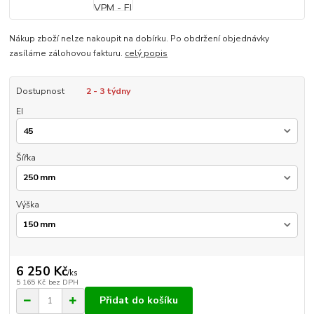
Nákup zboží nelze nakoupit na dobírku. Po obdržení objednávky
zasíláme zálohovou fakturu.
celý popis
Dostupnost
2 - 3 týdny
EI
Šířka
Výška
6 250 Kč
/
ks
5 165 Kč
bez DPH
Přidat do košíku