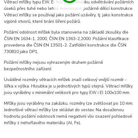
Větrací mřížky typu EW, EI řeší problematiku odvětrávání požárních
úseků přes tuhé nebo lehké montované požárně dělicí konstrukce.
Větrací mřížky se používají jako požární uzávěry, tj. jako konstrukce
výplně otvorů, které brání šíření požárů.
Požární odolnost mřížek byla stanovena na základě zkoušky dle
ČSN EN 1634-1, 2000, ČSN EN 1363-2,2000. Požární klasifikace
provedena dle ČSN EN 13501-2. Zatřídění konstrukce dle ČSN
730810 jako DP1.
Požární mřížky nejsou vyhrazeným druhem požárně
bezpečnostního zařízení.
Uváděné rozměry větracích mřížek značí celkový vnější rozměr -
šířka x výška. Hloubka je u jednotlivých typů stejná. Větrací mřížky
jsou vyráběny v minimální velikosti pro typy EW i EI 100x100 mm.
Mřížky jsou vyráběny na zakázku, rozměry lze zvětšovat po 10 mm.
Jednotlivé větrací mřížky lze skládat do sestav. Na dosaženou
hodnotu požární odolnosti nemá negativní vliv osazení pohledové
mřížky z nehořlavého materiálu (Al, Fe).