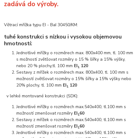
zadává do výroby.
Větrací mřížka typu EI - BaI 30450/KM:
tuhé konstrukci s nízkou i vysokou objemovou
hmotností:
Jednotlivé mřížky o rozměrech max. 800x400 mm, tl. 100 mm
s možností zvětšovat rozměry o 15 % šířky a 15% výšky,
nebo 20 % plochy,tl. 100 mm
EI
120
1
Sestavy z mřížek o rozměrech max. 800x400, tl. 100 mm s
možností zvětšovat rozměry o 15% šířky a 15% výšky nebo
20% plochy, tl. 100 mm
EI
120
1
v lehké montované konstrukci (SDK):
Jednotlivé mřížky o rozměrech max.540x400, tl.100 mm s
možností zmenšovat rozměry
EI
60
1
Sestavy z mřížek o rozměrech max.540x400, tl.100 mm s
možností zmenšovat rozměry
EI
60
1
Jednotlivé mřížky o rozměrech max.540x400, tl.100 mm s