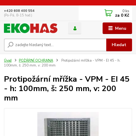
0
ks
+420 608 400 554
za
0 Kč
(Po-Pá, 8-15 hod.)
Menu
Hledat
Úvod
POŽÁRNÍ OCHRANA
Protipožární mřížka - VPM - EI 45 - h:
100mm, š: 250 mm, v: 200 mm
Protipožární mřížka - VPM - EI 45
- h: 100mm, š: 250 mm, v: 200
mm