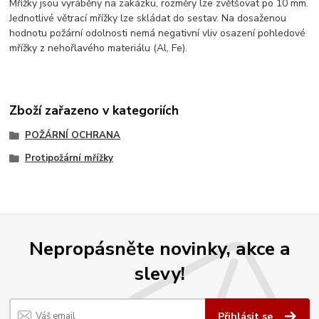
Mřížky jsou vyráběny na zakázku, rozměry lze zvětšovat po 10 mm.
Jednotlivé větrací mřížky lze skládat do sestav. Na dosaženou
hodnotu požární odolnosti nemá negativní vliv osazení pohledové
mřížky z nehořlavého materiálu (Al, Fe).
Zboží zařazeno v kategoriích
POŽÁRNÍ OCHRANA
Protipožární mřížky
Nepropásněte novinky, akce a
slevy!
Přihlásit se