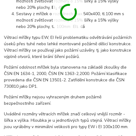
možností zvětšovat rozměry o 15% šířky a 15% výšky
nebo 20% plochy,
EI
45
1
Sestavy z mřížek o rozměrech max.540x400, tl.100 mm s
možností zvětšovat rozměry o 15% šířky a 15% výšky
nebo 20% plochy, tl. 100mm
EI
45
1
Větrací mřížky typu EW, EI řeší problematiku odvětrávání požárních
úseků přes tuhé nebo lehké montované požárně dělicí konstrukce.
Větrací mřížky se používají jako požární uzávěry, tj. jako konstrukce
výplně otvorů, které brání šíření požárů.
Požární odolnost mřížek byla stanovena na základě zkoušky dle
ČSN EN 1634-1, 2000, ČSN EN 1363-2,2000. Požární klasifikace
provedena dle ČSN EN 13501-2. Zatřídění konstrukce dle ČSN
730810 jako DP1.
Požární mřížky nejsou vyhrazeným druhem požárně
bezpečnostního zařízení.
Uváděné rozměry větracích mřížek značí celkový vnější rozměr -
šířka x výška. Hloubka je u jednotlivých typů stejná. Větrací mřížky
jsou vyráběny v minimální velikosti pro typy EW i EI 100x100 mm.