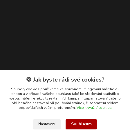
Kontakty
🍪 Jak byste rádi své cookies?
+420 608 400 554
Soubory cookies používáme ke správnému fungování našeho e-
shopu a v případě vašeho souhlasu také ke sledování statistik o
(Po-Pá, 8-15 hod.)
webu, měření efektivity reklamních kampaní, zapamatování vašeho
oblíbeného nastavení při používání stránek, či zobrazení reklam
ekohas@ekohas.cz
odpovídajících vašim preferencím.
Více k využití cookies
Souhlasím
Nastavení