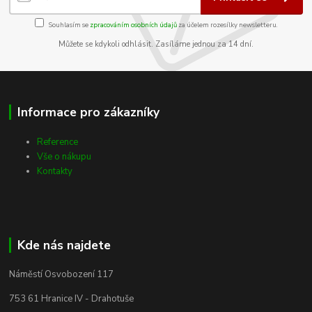
Souhlasím se
zpracováním osobních údajů
za účelem rozesílky newsletteru.
Můžete se kdykoli odhlásit. Zasíláme jednou za 14 dní.
Informace pro zákazníky
Reference
Vše o nákupu
Kontakty
Kde nás najdete
Náměstí Osvobození 117
753 61 Hranice IV - Drahotuše