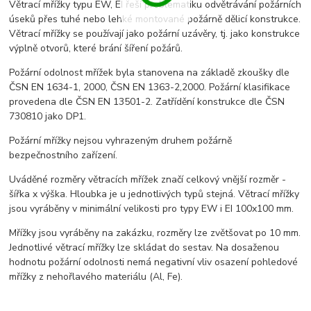
Větrací mřížky typu EW, EI řeší problematiku odvětrávání požárních
úseků přes tuhé nebo lehké montované požárně dělicí konstrukce.
Větrací mřížky se používají jako požární uzávěry, tj. jako konstrukce
výplně otvorů, které brání šíření požárů.
Požární odolnost mřížek byla stanovena na základě zkoušky dle
ČSN EN 1634-1, 2000, ČSN EN 1363-2,2000. Požární klasifikace
provedena dle ČSN EN 13501-2. Zatřídění konstrukce dle ČSN
730810 jako DP1.
Požární mřížky nejsou vyhrazeným druhem požárně
bezpečnostního zařízení.
Uváděné rozměry větracích mřížek značí celkový vnější rozměr -
šířka x výška. Hloubka je u jednotlivých typů stejná. Větrací mřížky
jsou vyráběny v minimální velikosti pro typy EW i EI 100x100 mm.
Mřížky jsou vyráběny na zakázku, rozměry lze zvětšovat po 10 mm.
Jednotlivé větrací mřížky lze skládat do sestav. Na dosaženou
hodnotu požární odolnosti nemá negativní vliv osazení pohledové
mřížky z nehořlavého materiálu (Al, Fe).