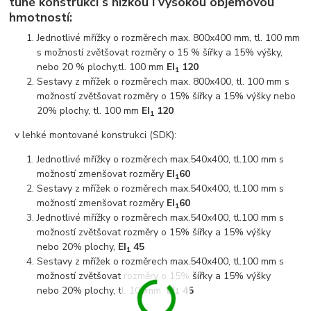
tuhé konstrukci s nízkou i vysokou objemovou
hmotností:
Jednotlivé mřížky o rozměrech max. 800x400 mm, tl. 100 mm
s možností zvětšovat rozměry o 15 % šířky a 15% výšky,
nebo 20 % plochy,tl. 100 mm
EI
120
1
Sestavy z mřížek o rozměrech max. 800x400, tl. 100 mm s
možností zvětšovat rozměry o 15% šířky a 15% výšky nebo
20% plochy, tl. 100 mm
EI
120
1
v lehké montované konstrukci (SDK):
Jednotlivé mřížky o rozměrech max.540x400, tl.100 mm s
možností zmenšovat rozměry
EI
60
1
Sestavy z mřížek o rozměrech max.540x400, tl.100 mm s
možností zmenšovat rozměry
EI
60
1
Jednotlivé mřížky o rozměrech max.540x400, tl.100 mm s
možností zvětšovat rozměry o 15% šířky a 15% výšky
nebo 20% plochy,
EI
45
1
Sestavy z mřížek o rozměrech max.540x400, tl.100 mm s
možností zvětšovat rozměry o 15% šířky a 15% výšky
nebo 20% plochy, tl. 100mm
EI
45
1