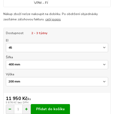
Nákup zboží nelze nakoupit na dobírku. Po obdržení objednávky
zasíláme zálohovou fakturu.
celý popis
Dostupnost
2 - 3 týdny
EI
Šířka
Výška
11 950 Kč
/
ks
9 876 Kč
bez DPH
Přidat do košíku