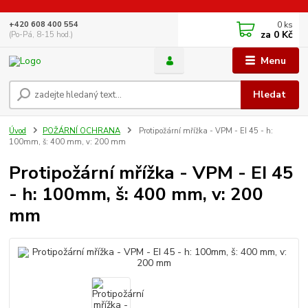
0
ks
+420 608 400 554
za
0 Kč
(Po-Pá, 8-15 hod.)
Menu
Hledat
Úvod
POŽÁRNÍ OCHRANA
Protipožární mřížka - VPM - EI 45 - h:
100mm, š: 400 mm, v: 200 mm
Protipožární mřížka - VPM - EI 45
- h: 100mm, š: 400 mm, v: 200
mm