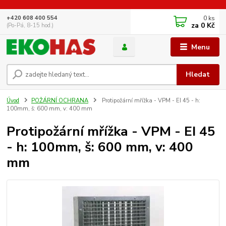
0
ks
+420 608 400 554
za
0 Kč
(Po-Pá, 8-15 hod.)
Menu
Hledat
Úvod
POŽÁRNÍ OCHRANA
Protipožární mřížka - VPM - EI 45 - h:
100mm, š: 600 mm, v: 400 mm
Protipožární mřížka - VPM - EI 45
- h: 100mm, š: 600 mm, v: 400
mm