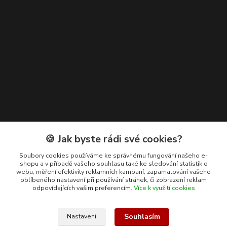
Kontakty
🍪 Jak byste rádi své cookies?
+420 608 400 554
Soubory cookies používáme ke správnému fungování našeho e-
shopu a v případě vašeho souhlasu také ke sledování statistik o
(Po-Pá, 8-15 hod.)
webu, měření efektivity reklamních kampaní, zapamatování vašeho
oblíbeného nastavení při používání stránek, či zobrazení reklam
ekohas@ekohas.cz
odpovídajících vašim preferencím.
Více k využití cookies
Souhlasím
Nastavení