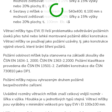
možností zvětšovat rozměry o 15% šířky a 15% výšky
nebo 20% plochy,
EI
45
1
Sestavy z mřížek o rozměrech max.540x400, tl.100 mm s
možností zvětšovat rozměry o 15% šířky a 15% výšky
nebo 20% plochy, tl. 100mm
EI
45
1
Větrací mřížky typu EW, EI řeší problematiku odvětrávání požárních
úseků přes tuhé nebo lehké montované požárně dělicí konstrukce.
Větrací mřížky se používají jako požární uzávěry, tj. jako konstrukce
výplně otvorů, které brání šíření požárů.
Požární odolnost mřížek byla stanovena na základě zkoušky dle
ČSN EN 1634-1, 2000, ČSN EN 1363-2,2000. Požární klasifikace
provedena dle ČSN EN 13501-2. Zatřídění konstrukce dle ČSN
730810 jako DP1.
Požární mřížky nejsou vyhrazeným druhem požárně
bezpečnostního zařízení.
Uváděné rozměry větracích mřížek značí celkový vnější rozměr -
šířka x výška. Hloubka je u jednotlivých typů stejná. Větrací mřížky
jsou vyráběny v minimální velikosti pro typy EW i EI 100x100 mm.