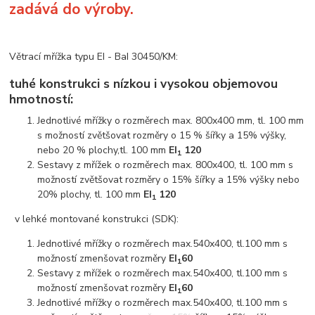
zadává do výroby.
Větrací mřížka typu EI - BaI 30450/KM:
tuhé konstrukci s nízkou i vysokou objemovou
hmotností:
Jednotlivé mřížky o rozměrech max. 800x400 mm, tl. 100 mm
s možností zvětšovat rozměry o 15 % šířky a 15% výšky,
nebo 20 % plochy,tl. 100 mm
EI
120
1
Sestavy z mřížek o rozměrech max. 800x400, tl. 100 mm s
možností zvětšovat rozměry o 15% šířky a 15% výšky nebo
20% plochy, tl. 100 mm
EI
120
1
v lehké montované konstrukci (SDK):
Jednotlivé mřížky o rozměrech max.540x400, tl.100 mm s
možností zmenšovat rozměry
EI
60
1
Sestavy z mřížek o rozměrech max.540x400, tl.100 mm s
možností zmenšovat rozměry
EI
60
1
Jednotlivé mřížky o rozměrech max.540x400, tl.100 mm s