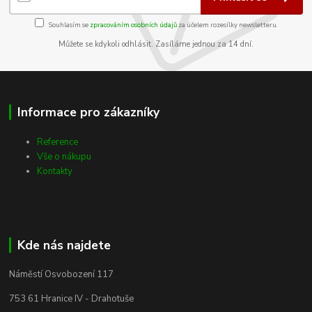
Souhlasím se
zpracováním osobních údajů
za účelem rozesílky newsletteru.
Můžete se kdykoli odhlásit. Zasíláme jednou za 14 dní.
Informace pro zákazníky
Reference
Vše o nákupu
Kontakty
Kde nás najdete
Náměstí Osvobození 117
753 61 Hranice IV - Drahotuše