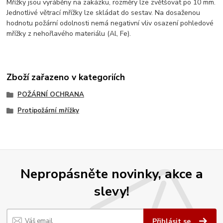
Mřížky jsou vyráběny na zakázku, rozměry lze zvětšovat po 10 mm.
Jednotlivé větrací mřížky lze skládat do sestav. Na dosaženou
hodnotu požární odolnosti nemá negativní vliv osazení pohledové
mřížky z nehořlavého materiálu (Al, Fe).
Zboží zařazeno v kategoriích
POŽÁRNÍ OCHRANA
Protipožární mřížky
Nepropásněte novinky, akce a
slevy!
Přihlásit se