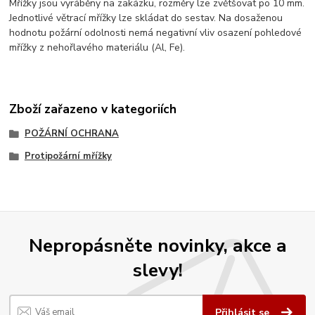
Mřížky jsou vyráběny na zakázku, rozměry lze zvětšovat po 10 mm.
Jednotlivé větrací mřížky lze skládat do sestav. Na dosaženou
hodnotu požární odolnosti nemá negativní vliv osazení pohledové
mřížky z nehořlavého materiálu (Al, Fe).
Zboží zařazeno v kategoriích
POŽÁRNÍ OCHRANA
Protipožární mřížky
Nepropásněte novinky, akce a
slevy!
Přihlásit se