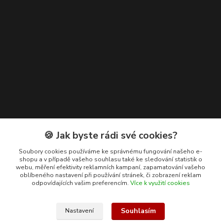
Kontakty
🍪 Jak byste rádi své cookies?
+420 608 400 554
Soubory cookies používáme ke správnému fungování našeho e-
shopu a v případě vašeho souhlasu také ke sledování statistik o
(Po-Pá, 8-15 hod.)
webu, měření efektivity reklamních kampaní, zapamatování vašeho
oblíbeného nastavení při používání stránek, či zobrazení reklam
ekohas@ekohas.cz
odpovídajících vašim preferencím.
Více k využití cookies
Souhlasím
Nastavení