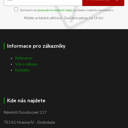
Souhlasím se
zpracováním osobních údajů
za účelem rozesílky newsletteru.
Můžete se kdykoli odhlásit. Zasíláme jednou za 14 dní.
Informace pro zákazníky
Reference
Vše o nákupu
Kontakty
Kde nás najdete
Náměstí Osvobození 117
753 61 Hranice IV - Drahotuše