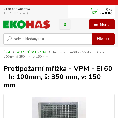
0
ks
+420 608 400 554
za
0 Kč
(Po-Pá, 8-15 hod.)
Menu
Hledat
Úvod
POŽÁRNÍ OCHRANA
Protipožární mřížka - VPM - EI 60 - h:
100mm, š: 350 mm, v: 150 mm
Protipožární mřížka - VPM - EI 60
- h: 100mm, š: 350 mm, v: 150
mm