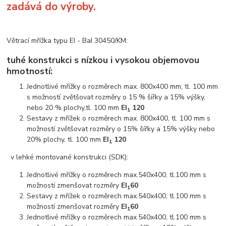
zadává do výroby.
Větrací mřížka typu EI - BaI 30450/KM:
tuhé konstrukci s nízkou i vysokou objemovou
hmotností:
Jednotlivé mřížky o rozměrech max. 800x400 mm, tl. 100 mm
s možností zvětšovat rozměry o 15 % šířky a 15% výšky,
nebo 20 % plochy,tl. 100 mm
EI
120
1
Sestavy z mřížek o rozměrech max. 800x400, tl. 100 mm s
možností zvětšovat rozměry o 15% šířky a 15% výšky nebo
20% plochy, tl. 100 mm
EI
120
1
v lehké montované konstrukci (SDK):
Jednotlivé mřížky o rozměrech max.540x400, tl.100 mm s
možností zmenšovat rozměry
EI
60
1
Sestavy z mřížek o rozměrech max.540x400, tl.100 mm s
možností zmenšovat rozměry
EI
60
1
Jednotlivé mřížky o rozměrech max.540x400, tl.100 mm s