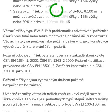
možností zvětšovat rozměry o 15% šířky a 15% výšky
nebo 20% plochy,
EI
45
1
Sestavy z mřížek o rozměrech max.540x400, tl.100 mm s
možností zvětšovat rozměry o 15% šířky a 15% výšky
nebo 20% plochy, tl. 100mm
EI
45
1
Větrací mřížky typu EW, EI řeší problematiku odvětrávání požárních
úseků přes tuhé nebo lehké montované požárně dělicí konstrukce.
Větrací mřížky se používají jako požární uzávěry, tj. jako konstrukce
výplně otvorů, které brání šíření požárů.
Požární odolnost mřížek byla stanovena na základě zkoušky dle
ČSN EN 1634-1, 2000, ČSN EN 1363-2,2000. Požární klasifikace
provedena dle ČSN EN 13501-2. Zatřídění konstrukce dle ČSN
730810 jako DP1.
Požární mřížky nejsou vyhrazeným druhem požárně
bezpečnostního zařízení.
Uváděné rozměry větracích mřížek značí celkový vnější rozměr -
šířka x výška. Hloubka je u jednotlivých typů stejná. Větrací mřížky
jsou vyráběny v minimální velikosti pro typy EW i EI 100x100 mm.