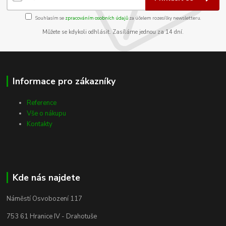
Souhlasím se
zpracováním osobních údajů
za účelem rozesílky newsletteru.
Můžete se kdykoli odhlásit. Zasíláme jednou za 14 dní.
Informace pro zákazníky
Reference
Vše o nákupu
Kontakty
Kde nás najdete
Náměstí Osvobození 117
753 61 Hranice IV - Drahotuše