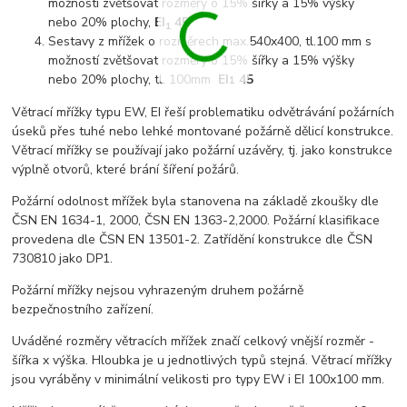
možností zvětšovat rozměry o 15% šířky a 15% výšky
nebo 20% plochy,
EI
45
1
Sestavy z mřížek o rozměrech max.540x400, tl.100 mm s
možností zvětšovat rozměry o 15% šířky a 15% výšky
nebo 20% plochy, tl. 100mm
EI
45
1
Větrací mřížky typu EW, EI řeší problematiku odvětrávání požárních
úseků přes tuhé nebo lehké montované požárně dělicí konstrukce.
Větrací mřížky se používají jako požární uzávěry, tj. jako konstrukce
výplně otvorů, které brání šíření požárů.
Požární odolnost mřížek byla stanovena na základě zkoušky dle
ČSN EN 1634-1, 2000, ČSN EN 1363-2,2000. Požární klasifikace
provedena dle ČSN EN 13501-2. Zatřídění konstrukce dle ČSN
730810 jako DP1.
Požární mřížky nejsou vyhrazeným druhem požárně
bezpečnostního zařízení.
Uváděné rozměry větracích mřížek značí celkový vnější rozměr -
šířka x výška. Hloubka je u jednotlivých typů stejná. Větrací mřížky
jsou vyráběny v minimální velikosti pro typy EW i EI 100x100 mm.