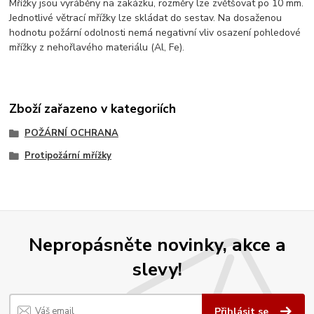
Mřížky jsou vyráběny na zakázku, rozměry lze zvětšovat po 10 mm.
Jednotlivé větrací mřížky lze skládat do sestav. Na dosaženou
hodnotu požární odolnosti nemá negativní vliv osazení pohledové
mřížky z nehořlavého materiálu (Al, Fe).
Zboží zařazeno v kategoriích
POŽÁRNÍ OCHRANA
Protipožární mřížky
Nepropásněte novinky, akce a
slevy!
Přihlásit se