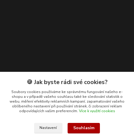
Kontakty
🍪 Jak byste rádi své cookies?
+420 608 400 554
Soubory cookies používáme ke správnému fungování našeho e-
shopu a v případě vašeho souhlasu také ke sledování statistik o
(Po-Pá, 8-15 hod.)
webu, měření efektivity reklamních kampaní, zapamatování vašeho
oblíbeného nastavení při používání stránek, či zobrazení reklam
ekohas@ekohas.cz
odpovídajících vašim preferencím.
Více k využití cookies
Souhlasím
Nastavení