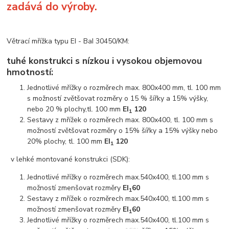
zadává do výroby.
Větrací mřížka typu EI - BaI 30450/KM:
tuhé konstrukci s nízkou i vysokou objemovou
hmotností:
Jednotlivé mřížky o rozměrech max. 800x400 mm, tl. 100 mm
s možností zvětšovat rozměry o 15 % šířky a 15% výšky,
nebo 20 % plochy,tl. 100 mm
EI
120
1
Sestavy z mřížek o rozměrech max. 800x400, tl. 100 mm s
možností zvětšovat rozměry o 15% šířky a 15% výšky nebo
20% plochy, tl. 100 mm
EI
120
1
v lehké montované konstrukci (SDK):
Jednotlivé mřížky o rozměrech max.540x400, tl.100 mm s
možností zmenšovat rozměry
EI
60
1
Sestavy z mřížek o rozměrech max.540x400, tl.100 mm s
možností zmenšovat rozměry
EI
60
1
Jednotlivé mřížky o rozměrech max.540x400, tl.100 mm s