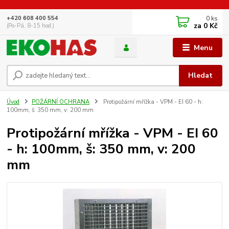
0
ks
+420 608 400 554
za
0 Kč
(Po-Pá, 8-15 hod.)
Menu
Hledat
Úvod
POŽÁRNÍ OCHRANA
Protipožární mřížka - VPM - EI 60 - h:
100mm, š: 350 mm, v: 200 mm
Protipožární mřížka - VPM - EI 60
- h: 100mm, š: 350 mm, v: 200
mm