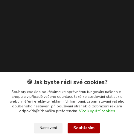
Kontakty
🍪 Jak byste rádi své cookies?
+420 608 400 554
Soubory cookies používáme ke správnému fungování našeho e-
shopu a v případě vašeho souhlasu také ke sledování statistik o
(Po-Pá, 8-15 hod.)
webu, měření efektivity reklamních kampaní, zapamatování vašeho
oblíbeného nastavení při používání stránek, či zobrazení reklam
ekohas@ekohas.cz
odpovídajících vašim preferencím.
Více k využití cookies
Souhlasím
Nastavení