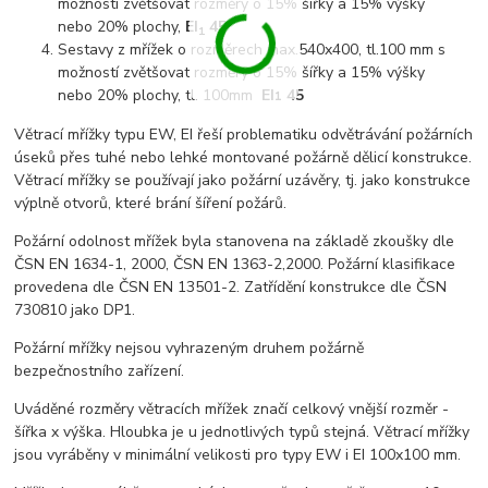
možností zvětšovat rozměry o 15% šířky a 15% výšky
nebo 20% plochy,
EI
45
1
Sestavy z mřížek o rozměrech max.540x400, tl.100 mm s
možností zvětšovat rozměry o 15% šířky a 15% výšky
nebo 20% plochy, tl. 100mm
EI
45
1
Větrací mřížky typu EW, EI řeší problematiku odvětrávání požárních
úseků přes tuhé nebo lehké montované požárně dělicí konstrukce.
Větrací mřížky se používají jako požární uzávěry, tj. jako konstrukce
výplně otvorů, které brání šíření požárů.
Požární odolnost mřížek byla stanovena na základě zkoušky dle
ČSN EN 1634-1, 2000, ČSN EN 1363-2,2000. Požární klasifikace
provedena dle ČSN EN 13501-2. Zatřídění konstrukce dle ČSN
730810 jako DP1.
Požární mřížky nejsou vyhrazeným druhem požárně
bezpečnostního zařízení.
Uváděné rozměry větracích mřížek značí celkový vnější rozměr -
šířka x výška. Hloubka je u jednotlivých typů stejná. Větrací mřížky
jsou vyráběny v minimální velikosti pro typy EW i EI 100x100 mm.