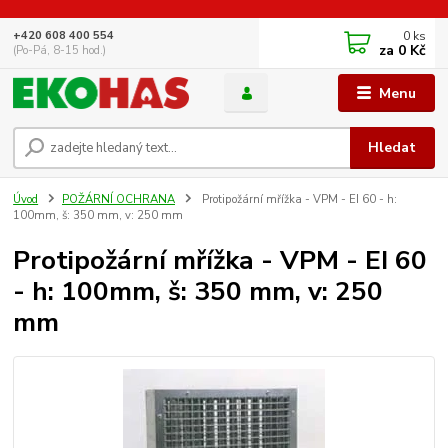
0
ks
+420 608 400 554
za
0 Kč
(Po-Pá, 8-15 hod.)
Menu
Hledat
Úvod
POŽÁRNÍ OCHRANA
Protipožární mřížka - VPM - EI 60 - h:
100mm, š: 350 mm, v: 250 mm
Protipožární mřížka - VPM - EI 60
- h: 100mm, š: 350 mm, v: 250
mm