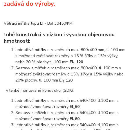
zadává do výroby.
Větrací mřížka typu EI - BaI 30450/KM:
tuhé konstrukci s nízkou i vysokou objemovou
hmotností:
Jednotlivé mřížky o rozměrech max. 800x400 mm, tl. 100 mm
s možností zvětšovat rozměry o 15 % šířky a 15% výšky,
nebo 20 % plochy,tl. 100 mm
EI
120
1
Sestavy z mřížek o rozměrech max. 800x400, tl. 100 mm s
možností zvětšovat rozměry o 15% šířky a 15% výšky nebo
20% plochy, tl. 100 mm
EI
120
1
v lehké montované konstrukci (SDK):
Jednotlivé mřížky o rozměrech max.540x400, tl.100 mm s
možností zmenšovat rozměry
EI
60
1
Sestavy z mřížek o rozměrech max.540x400, tl.100 mm s
možností zmenšovat rozměry
EI
60
1
Jednotlivé mřížky o rozměrech max.540x400, tl.100 mm s