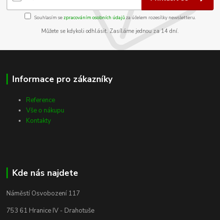
Souhlasím se
zpracováním osobních údajů
za účelem rozesílky newsletteru.
Můžete se kdykoli odhlásit. Zasíláme jednou za 14 dní.
Informace pro zákazníky
Reference
Vše o nákupu
Kontakty
Kde nás najdete
Náměstí Osvobození 117
753 61 Hranice IV - Drahotuše