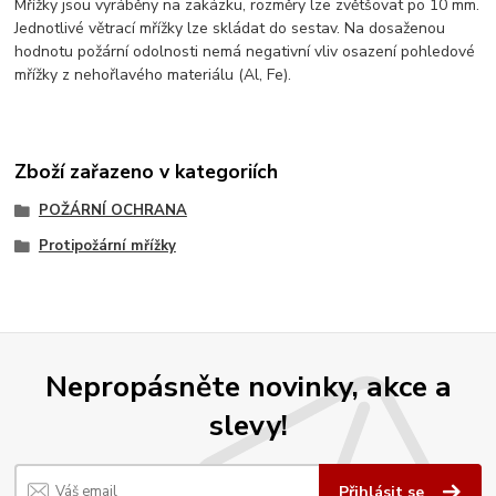
Mřížky jsou vyráběny na zakázku, rozměry lze zvětšovat po 10 mm.
Jednotlivé větrací mřížky lze skládat do sestav. Na dosaženou
hodnotu požární odolnosti nemá negativní vliv osazení pohledové
mřížky z nehořlavého materiálu (Al, Fe).
Zboží zařazeno v kategoriích
POŽÁRNÍ OCHRANA
Protipožární mřížky
Nepropásněte novinky, akce a
slevy!
Přihlásit se