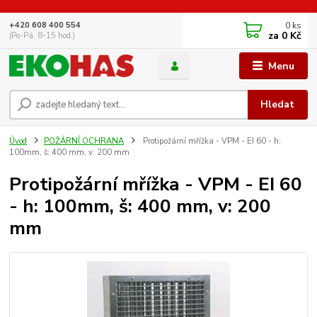
0
ks
+420 608 400 554
za
0 Kč
(Po-Pá, 8-15 hod.)
Menu
Hledat
Úvod
POŽÁRNÍ OCHRANA
Protipožární mřížka - VPM - EI 60 - h:
100mm, š: 400 mm, v: 200 mm
Protipožární mřížka - VPM - EI 60
- h: 100mm, š: 400 mm, v: 200
mm