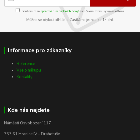
Souhlasím se
zpracováním osobních údajů
za účelem rozesílky newsletteru.
Můžete se kdykoli odhlásit. Zasíláme jednou za 14 dní.
Informace pro zákazníky
Reference
Vše o nákupu
Kontakty
Kde nás najdete
Náměstí Osvobození 117
753 61 Hranice IV - Drahotuše