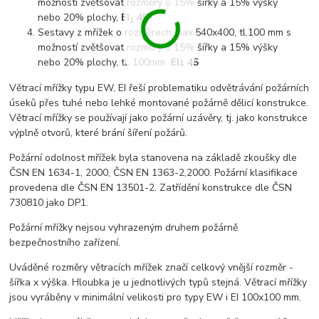
možností zvětšovat rozměry o 15% šířky a 15% výšky
nebo 20% plochy,
EI
45
1
Sestavy z mřížek o rozměrech max.540x400, tl.100 mm s
možností zvětšovat rozměry o 15% šířky a 15% výšky
nebo 20% plochy, tl. 100mm
EI
45
1
Větrací mřížky typu EW, EI řeší problematiku odvětrávání požárních
úseků přes tuhé nebo lehké montované požárně dělicí konstrukce.
Větrací mřížky se používají jako požární uzávěry, tj. jako konstrukce
výplně otvorů, které brání šíření požárů.
Požární odolnost mřížek byla stanovena na základě zkoušky dle
ČSN EN 1634-1, 2000, ČSN EN 1363-2,2000. Požární klasifikace
provedena dle ČSN EN 13501-2. Zatřídění konstrukce dle ČSN
730810 jako DP1.
Požární mřížky nejsou vyhrazeným druhem požárně
bezpečnostního zařízení.
Uváděné rozměry větracích mřížek značí celkový vnější rozměr -
šířka x výška. Hloubka je u jednotlivých typů stejná. Větrací mřížky
jsou vyráběny v minimální velikosti pro typy EW i EI 100x100 mm.