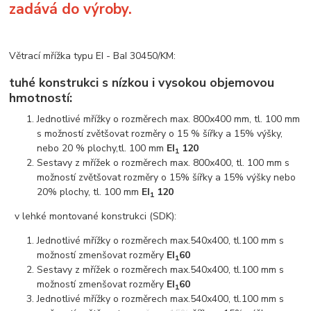
zadává do výroby.
Větrací mřížka typu EI - BaI 30450/KM:
tuhé konstrukci s nízkou i vysokou objemovou
hmotností:
Jednotlivé mřížky o rozměrech max. 800x400 mm, tl. 100 mm
s možností zvětšovat rozměry o 15 % šířky a 15% výšky,
nebo 20 % plochy,tl. 100 mm
EI
120
1
Sestavy z mřížek o rozměrech max. 800x400, tl. 100 mm s
možností zvětšovat rozměry o 15% šířky a 15% výšky nebo
20% plochy, tl. 100 mm
EI
120
1
v lehké montované konstrukci (SDK):
Jednotlivé mřížky o rozměrech max.540x400, tl.100 mm s
možností zmenšovat rozměry
EI
60
1
Sestavy z mřížek o rozměrech max.540x400, tl.100 mm s
možností zmenšovat rozměry
EI
60
1
Jednotlivé mřížky o rozměrech max.540x400, tl.100 mm s