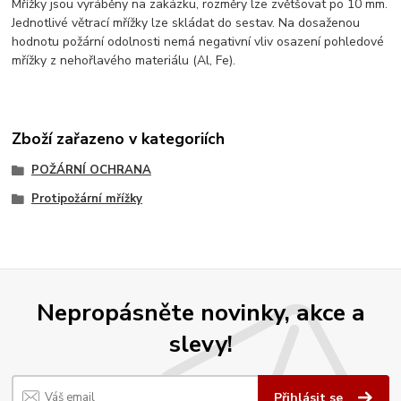
Mřížky jsou vyráběny na zakázku, rozměry lze zvětšovat po 10 mm.
Jednotlivé větrací mřížky lze skládat do sestav. Na dosaženou
hodnotu požární odolnosti nemá negativní vliv osazení pohledové
mřížky z nehořlavého materiálu (Al, Fe).
Zboží zařazeno v kategoriích
POŽÁRNÍ OCHRANA
Protipožární mřížky
Nepropásněte novinky, akce a
slevy!
Přihlásit se