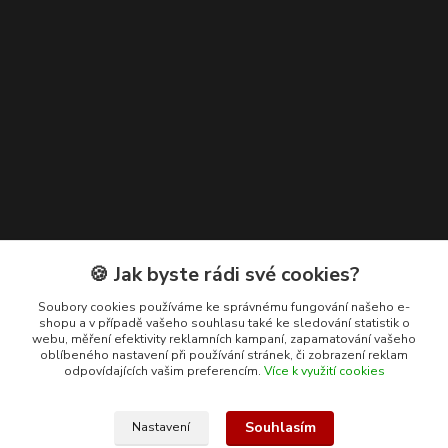
Kontakty
🍪 Jak byste rádi své cookies?
+420 608 400 554
Soubory cookies používáme ke správnému fungování našeho e-
shopu a v případě vašeho souhlasu také ke sledování statistik o
(Po-Pá, 8-15 hod.)
webu, měření efektivity reklamních kampaní, zapamatování vašeho
oblíbeného nastavení při používání stránek, či zobrazení reklam
ekohas@ekohas.cz
odpovídajících vašim preferencím.
Více k využití cookies
Souhlasím
Nastavení