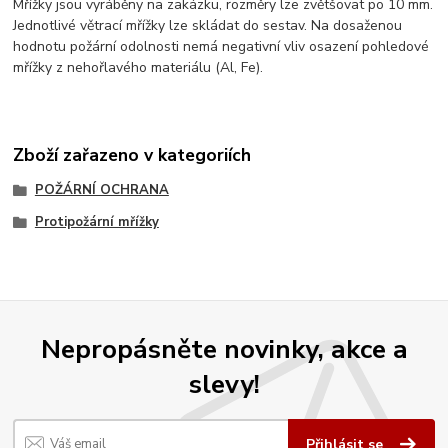
Mřížky jsou vyráběny na zakázku, rozměry lze zvětšovat po 10 mm.
Jednotlivé větrací mřížky lze skládat do sestav. Na dosaženou
hodnotu požární odolnosti nemá negativní vliv osazení pohledové
mřížky z nehořlavého materiálu (Al, Fe).
Zboží zařazeno v kategoriích
POŽÁRNÍ OCHRANA
Protipožární mřížky
Nepropásněte novinky, akce a
slevy!
Přihlásit se