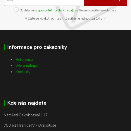
Souhlasím se
zpracováním osobních údajů
za účelem rozesílky newsletteru.
Můžete se kdykoli odhlásit. Zasíláme jednou za 14 dní.
Informace pro zákazníky
Reference
Vše o nákupu
Kontakty
Kde nás najdete
Náměstí Osvobození 117
753 61 Hranice IV - Drahotuše