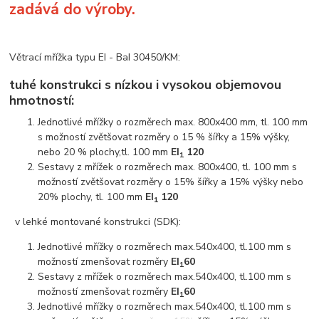
zadává do výroby.
Větrací mřížka typu EI - BaI 30450/KM:
tuhé konstrukci s nízkou i vysokou objemovou
hmotností:
Jednotlivé mřížky o rozměrech max. 800x400 mm, tl. 100 mm
s možností zvětšovat rozměry o 15 % šířky a 15% výšky,
nebo 20 % plochy,tl. 100 mm
EI
120
1
Sestavy z mřížek o rozměrech max. 800x400, tl. 100 mm s
možností zvětšovat rozměry o 15% šířky a 15% výšky nebo
20% plochy, tl. 100 mm
EI
120
1
v lehké montované konstrukci (SDK):
Jednotlivé mřížky o rozměrech max.540x400, tl.100 mm s
možností zmenšovat rozměry
EI
60
1
Sestavy z mřížek o rozměrech max.540x400, tl.100 mm s
možností zmenšovat rozměry
EI
60
1
Jednotlivé mřížky o rozměrech max.540x400, tl.100 mm s