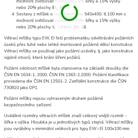
možností zvětšovat rozměry o 15% šířky a 15% výšky
nebo 20% plochy,
EI
45
1
Sestavy z mřížek o rozměrech max.540x400, tl.100 mm s
možností zvětšovat rozměry o 15% šířky a 15% výšky
nebo 20% plochy, tl. 100mm
EI
45
1
Větrací mřížky typu EW, EI řeší problematiku odvětrávání požárních
úseků přes tuhé nebo lehké montované požárně dělicí konstrukce.
Větrací mřížky se používají jako požární uzávěry, tj. jako konstrukce
výplně otvorů, které brání šíření požárů.
Požární odolnost mřížek byla stanovena na základě zkoušky dle
ČSN EN 1634-1, 2000, ČSN EN 1363-2,2000. Požární klasifikace
provedena dle ČSN EN 13501-2. Zatřídění konstrukce dle ČSN
730810 jako DP1.
Požární mřížky nejsou vyhrazeným druhem požárně
bezpečnostního zařízení.
Uváděné rozměry větracích mřížek značí celkový vnější rozměr -
šířka x výška. Hloubka je u jednotlivých typů stejná. Větrací mřížky
jsou vyráběny v minimální velikosti pro typy EW i EI 100x100 mm.