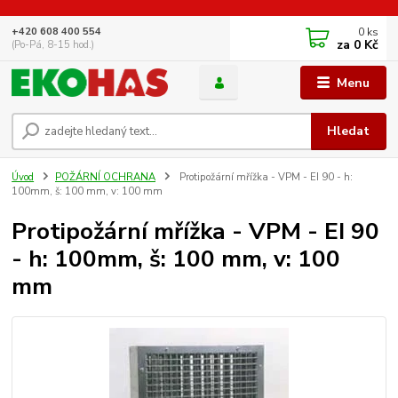
0
ks
+420 608 400 554
za
0 Kč
(Po-Pá, 8-15 hod.)
Menu
Hledat
Úvod
POŽÁRNÍ OCHRANA
Protipožární mřížka - VPM - EI 90 - h:
100mm, š: 100 mm, v: 100 mm
Protipožární mřížka - VPM - EI 90
- h: 100mm, š: 100 mm, v: 100
mm