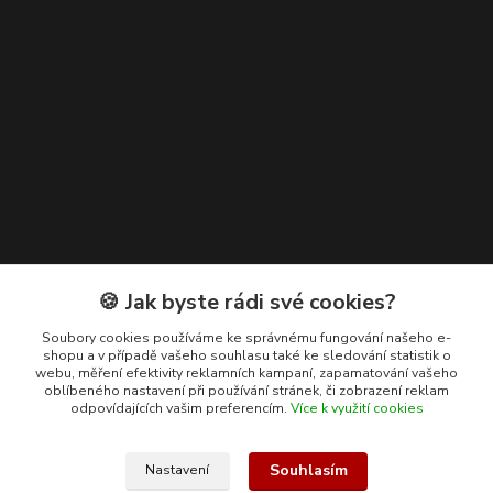
Kontakty
🍪 Jak byste rádi své cookies?
+420 608 400 554
Soubory cookies používáme ke správnému fungování našeho e-
shopu a v případě vašeho souhlasu také ke sledování statistik o
(Po-Pá, 8-15 hod.)
webu, měření efektivity reklamních kampaní, zapamatování vašeho
oblíbeného nastavení při používání stránek, či zobrazení reklam
ekohas@ekohas.cz
odpovídajících vašim preferencím.
Více k využití cookies
Souhlasím
Nastavení