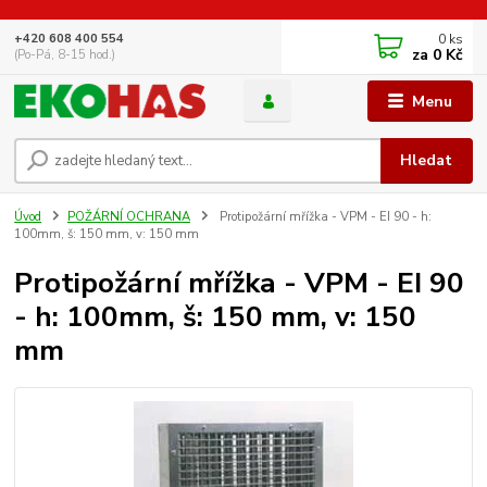
0
ks
+420 608 400 554
za
0 Kč
(Po-Pá, 8-15 hod.)
Menu
Hledat
Úvod
POŽÁRNÍ OCHRANA
Protipožární mřížka - VPM - EI 90 - h:
100mm, š: 150 mm, v: 150 mm
Protipožární mřížka - VPM - EI 90
- h: 100mm, š: 150 mm, v: 150
mm