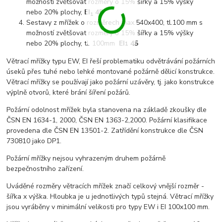
možností zvětšovat rozměry o 15% šířky a 15% výšky
nebo 20% plochy,
EI
45
1
Sestavy z mřížek o rozměrech max.540x400, tl.100 mm s
možností zvětšovat rozměry o 15% šířky a 15% výšky
nebo 20% plochy, tl. 100mm
EI
45
1
Větrací mřížky typu EW, EI řeší problematiku odvětrávání požárních
úseků přes tuhé nebo lehké montované požárně dělicí konstrukce.
Větrací mřížky se používají jako požární uzávěry, tj. jako konstrukce
výplně otvorů, které brání šíření požárů.
Požární odolnost mřížek byla stanovena na základě zkoušky dle
ČSN EN 1634-1, 2000, ČSN EN 1363-2,2000. Požární klasifikace
provedena dle ČSN EN 13501-2. Zatřídění konstrukce dle ČSN
730810 jako DP1.
Požární mřížky nejsou vyhrazeným druhem požárně
bezpečnostního zařízení.
Uváděné rozměry větracích mřížek značí celkový vnější rozměr -
šířka x výška. Hloubka je u jednotlivých typů stejná. Větrací mřížky
jsou vyráběny v minimální velikosti pro typy EW i EI 100x100 mm.