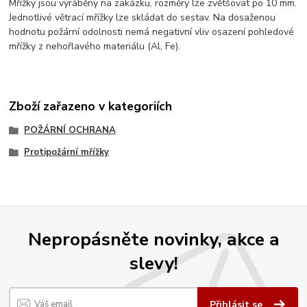
Mřížky jsou vyráběny na zakázku, rozměry lze zvětšovat po 10 mm.
Jednotlivé větrací mřížky lze skládat do sestav. Na dosaženou
hodnotu požární odolnosti nemá negativní vliv osazení pohledové
mřížky z nehořlavého materiálu (Al, Fe).
Zboží zařazeno v kategoriích
POŽÁRNÍ OCHRANA
Protipožární mřížky
Nepropásněte novinky, akce a
slevy!
Přihlásit se