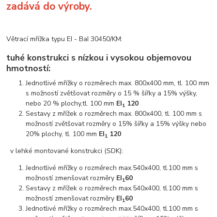
zadává do výroby.
Větrací mřížka typu EI - BaI 30450/KM:
tuhé konstrukci s nízkou i vysokou objemovou
hmotností:
Jednotlivé mřížky o rozměrech max. 800x400 mm, tl. 100 mm
s možností zvětšovat rozměry o 15 % šířky a 15% výšky,
nebo 20 % plochy,tl. 100 mm
EI
120
1
Sestavy z mřížek o rozměrech max. 800x400, tl. 100 mm s
možností zvětšovat rozměry o 15% šířky a 15% výšky nebo
20% plochy, tl. 100 mm
EI
120
1
v lehké montované konstrukci (SDK):
Jednotlivé mřížky o rozměrech max.540x400, tl.100 mm s
možností zmenšovat rozměry
EI
60
1
Sestavy z mřížek o rozměrech max.540x400, tl.100 mm s
možností zmenšovat rozměry
EI
60
1
Jednotlivé mřížky o rozměrech max.540x400, tl.100 mm s