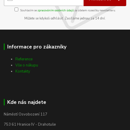
Souhlasím se
zpracováním osobních údajů
za účelem rozesílky newsletteru.
Můžete se kdykoli odhlásit. Zasíláme jednou za 14 dní.
Informace pro zákazníky
Reference
Vše o nákupu
Kontakty
Kde nás najdete
Náměstí Osvobození 117
753 61 Hranice IV - Drahotuše