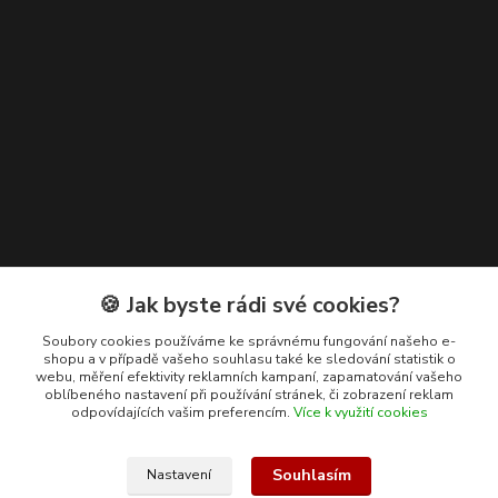
Kontakty
🍪 Jak byste rádi své cookies?
+420 608 400 554
Soubory cookies používáme ke správnému fungování našeho e-
shopu a v případě vašeho souhlasu také ke sledování statistik o
(Po-Pá, 8-15 hod.)
webu, měření efektivity reklamních kampaní, zapamatování vašeho
oblíbeného nastavení při používání stránek, či zobrazení reklam
ekohas@ekohas.cz
odpovídajících vašim preferencím.
Více k využití cookies
Souhlasím
Nastavení