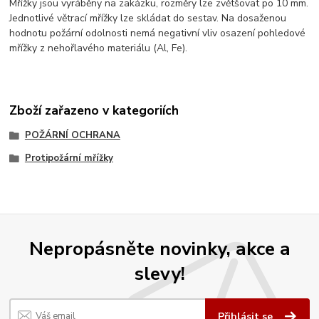
Mřížky jsou vyráběny na zakázku, rozměry lze zvětšovat po 10 mm.
Jednotlivé větrací mřížky lze skládat do sestav. Na dosaženou
hodnotu požární odolnosti nemá negativní vliv osazení pohledové
mřížky z nehořlavého materiálu (Al, Fe).
Zboží zařazeno v kategoriích
POŽÁRNÍ OCHRANA
Protipožární mřížky
Nepropásněte novinky, akce a
slevy!
Přihlásit se