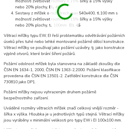
možností zvětšovat rozměry o 15% šířky a 15% výšky
nebo 20% plochy,
EI
45
1
Sestavy z mřížek o rozměrech max.540x400, tl.100 mm s
možností zvětšovat rozměry o 15% šířky a 15% výšky
nebo 20% plochy, tl. 100mm
EI
45
1
Větrací mřížky typu EW, EI řeší problematiku odvětrávání požárních
úseků přes tuhé nebo lehké montované požárně dělicí konstrukce.
Větrací mřížky se používají jako požární uzávěry, tj. jako konstrukce
výplně otvorů, které brání šíření požárů.
Požární odolnost mřížek byla stanovena na základě zkoušky dle
ČSN EN 1634-1, 2000, ČSN EN 1363-2,2000. Požární klasifikace
provedena dle ČSN EN 13501-2. Zatřídění konstrukce dle ČSN
730810 jako DP1.
Požární mřížky nejsou vyhrazeným druhem požárně
bezpečnostního zařízení.
Uváděné rozměry větracích mřížek značí celkový vnější rozměr -
šířka x výška. Hloubka je u jednotlivých typů stejná. Větrací mřížky
jsou vyráběny v minimální velikosti pro typy EW i EI 100x100 mm.