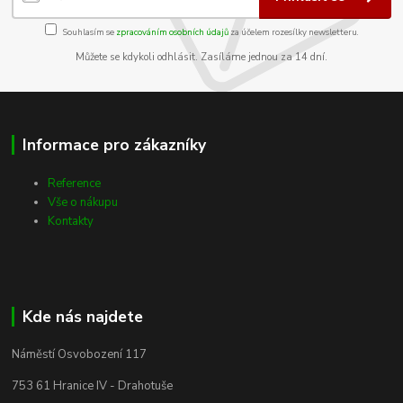
Souhlasím se
zpracováním osobních údajů
za účelem rozesílky newsletteru.
Můžete se kdykoli odhlásit. Zasíláme jednou za 14 dní.
Informace pro zákazníky
Reference
Vše o nákupu
Kontakty
Kde nás najdete
Náměstí Osvobození 117
753 61 Hranice IV - Drahotuše