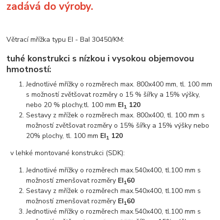
zadává do výroby.
Větrací mřížka typu EI - BaI 30450/KM:
tuhé konstrukci s nízkou i vysokou objemovou
hmotností:
Jednotlivé mřížky o rozměrech max. 800x400 mm, tl. 100 mm
s možností zvětšovat rozměry o 15 % šířky a 15% výšky,
nebo 20 % plochy,tl. 100 mm
EI
120
1
Sestavy z mřížek o rozměrech max. 800x400, tl. 100 mm s
možností zvětšovat rozměry o 15% šířky a 15% výšky nebo
20% plochy, tl. 100 mm
EI
120
1
v lehké montované konstrukci (SDK):
Jednotlivé mřížky o rozměrech max.540x400, tl.100 mm s
možností zmenšovat rozměry
EI
60
1
Sestavy z mřížek o rozměrech max.540x400, tl.100 mm s
možností zmenšovat rozměry
EI
60
1
Jednotlivé mřížky o rozměrech max.540x400, tl.100 mm s