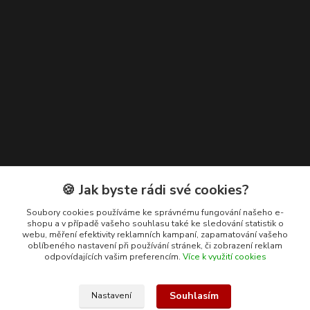
Kontakty
🍪 Jak byste rádi své cookies?
+420 608 400 554
Soubory cookies používáme ke správnému fungování našeho e-
shopu a v případě vašeho souhlasu také ke sledování statistik o
(Po-Pá, 8-15 hod.)
webu, měření efektivity reklamních kampaní, zapamatování vašeho
oblíbeného nastavení při používání stránek, či zobrazení reklam
ekohas@ekohas.cz
odpovídajících vašim preferencím.
Více k využití cookies
Souhlasím
Nastavení