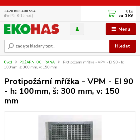
0
ks
+420 608 400 554
za
0 Kč
(Po-Pá, 8-15 hod.)
Menu
Hledat
Úvod
POŽÁRNÍ OCHRANA
Protipožární mřížka - VPM - EI 90 - h:
100mm, š: 300 mm, v: 150 mm
Protipožární mřížka - VPM - EI 90
- h: 100mm, š: 300 mm, v: 150
mm