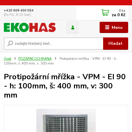
0
ks
+420 608 400 554
za
0 Kč
(Po-Pá, 8-15 hod.)
Menu
Hledat
Úvod
POŽÁRNÍ OCHRANA
Protipožární mřížka - VPM - EI 90 - h:
100mm, š: 400 mm, v: 300 mm
Protipožární mřížka - VPM - EI 90
- h: 100mm, š: 400 mm, v: 300
mm