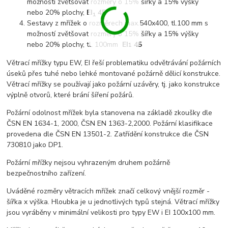
možností zvětšovat rozměry o 15% šířky a 15% výšky
nebo 20% plochy,
EI
45
1
Sestavy z mřížek o rozměrech max.540x400, tl.100 mm s
možností zvětšovat rozměry o 15% šířky a 15% výšky
nebo 20% plochy, tl. 100mm
EI
45
1
Větrací mřížky typu EW, EI řeší problematiku odvětrávání požárních
úseků přes tuhé nebo lehké montované požárně dělicí konstrukce.
Větrací mřížky se používají jako požární uzávěry, tj. jako konstrukce
výplně otvorů, které brání šíření požárů.
Požární odolnost mřížek byla stanovena na základě zkoušky dle
ČSN EN 1634-1, 2000, ČSN EN 1363-2,2000. Požární klasifikace
provedena dle ČSN EN 13501-2. Zatřídění konstrukce dle ČSN
730810 jako DP1.
Požární mřížky nejsou vyhrazeným druhem požárně
bezpečnostního zařízení.
Uváděné rozměry větracích mřížek značí celkový vnější rozměr -
šířka x výška. Hloubka je u jednotlivých typů stejná. Větrací mřížky
jsou vyráběny v minimální velikosti pro typy EW i EI 100x100 mm.