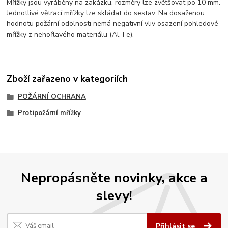
Mřížky jsou vyráběny na zakázku, rozměry lze zvětšovat po 10 mm.
Jednotlivé větrací mřížky lze skládat do sestav. Na dosaženou
hodnotu požární odolnosti nemá negativní vliv osazení pohledové
mřížky z nehořlavého materiálu (Al, Fe).
Zboží zařazeno v kategoriích
POŽÁRNÍ OCHRANA
Protipožární mřížky
Nepropásněte novinky, akce a
slevy!
Přihlásit se