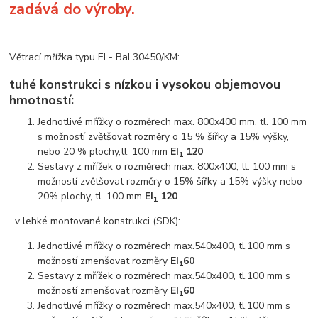
zadává do výroby.
Větrací mřížka typu EI - BaI 30450/KM:
tuhé konstrukci s nízkou i vysokou objemovou
hmotností:
Jednotlivé mřížky o rozměrech max. 800x400 mm, tl. 100 mm
s možností zvětšovat rozměry o 15 % šířky a 15% výšky,
nebo 20 % plochy,tl. 100 mm
EI
120
1
Sestavy z mřížek o rozměrech max. 800x400, tl. 100 mm s
možností zvětšovat rozměry o 15% šířky a 15% výšky nebo
20% plochy, tl. 100 mm
EI
120
1
v lehké montované konstrukci (SDK):
Jednotlivé mřížky o rozměrech max.540x400, tl.100 mm s
možností zmenšovat rozměry
EI
60
1
Sestavy z mřížek o rozměrech max.540x400, tl.100 mm s
možností zmenšovat rozměry
EI
60
1
Jednotlivé mřížky o rozměrech max.540x400, tl.100 mm s