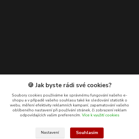
Kontakty
🍪 Jak byste rádi své cookies?
+420 608 400 554
Soubory cookies používáme ke správnému fungování našeho e-
shopu a v případě vašeho souhlasu také ke sledování statistik o
(Po-Pá, 8-15 hod.)
webu, měření efektivity reklamních kampaní, zapamatování vašeho
oblíbeného nastavení při používání stránek, či zobrazení reklam
ekohas@ekohas.cz
odpovídajících vašim preferencím.
Více k využití cookies
Souhlasím
Nastavení