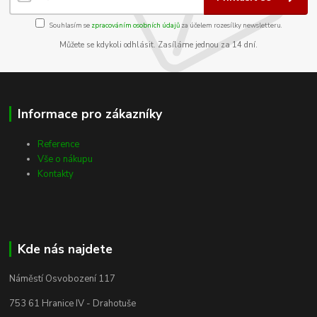
Souhlasím se
zpracováním osobních údajů
za účelem rozesílky newsletteru.
Můžete se kdykoli odhlásit. Zasíláme jednou za 14 dní.
Informace pro zákazníky
Reference
Vše o nákupu
Kontakty
Kde nás najdete
Náměstí Osvobození 117
753 61 Hranice IV - Drahotuše