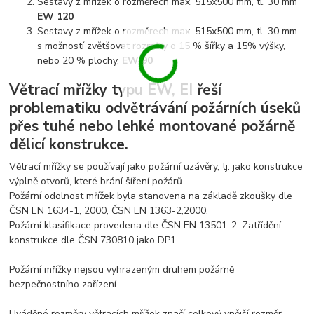
Sestavy z mřížek o rozměrech max. 515x500 mm, tl. 30 mm
EW 120
Sestavy z mřížek o rozměrech max. 515x500 mm, tl. 30 mm
s možností zvětšovat rozměry o 15 % šířky a 15% výšky,
nebo 20 % plochy,
EW 90
Větrací mřížky typu EW, EI řeší
problematiku odvětrávání požárních úseků
přes tuhé nebo lehké montované požárně
dělicí konstrukce.
Větrací mřížky se používají jako požární uzávěry, tj. jako konstrukce
výplně otvorů, které brání šíření požárů.
Požární odolnost mřížek byla stanovena na základě zkoušky dle
ČSN EN 1634-1, 2000, ČSN EN 1363-2,2000.
Požární klasifikace provedena dle ČSN EN 13501-2. Zatřídění
konstrukce dle ČSN 730810 jako DP1.
Požární mřížky nejsou vyhrazeným druhem požárně
bezpečnostního zařízení.
Uváděné rozměry větracích mřížek značí celkový vnější rozměr -