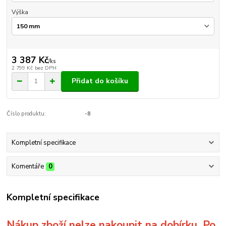
Výška
3 387 Kč
/
ks
2 799 Kč
bez DPH
Přidat do košíku
Číslo produktu:
-8
Kompletní specifikace
Komentáře
0
Kompletní specifikace
Nákup zboží nelze nakoupit na dobírku. Po