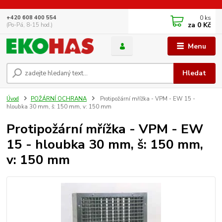
0
ks
+420 608 400 554
za
0 Kč
(Po-Pá, 8-15 hod.)
Menu
Hledat
Úvod
POŽÁRNÍ OCHRANA
Protipožární mřížka - VPM - EW 15 -
hloubka 30 mm, š: 150 mm, v: 150 mm
Protipožární mřížka - VPM - EW
15 - hloubka 30 mm, š: 150 mm,
v: 150 mm