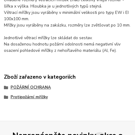
šířka x výška. Hloubka je u jednotlivých typů stejná.
Větrací mřížky jsou vyráběny v minimální velikosti pro typy EW i EI
100x100 mm.
Mřížky jsou vyráběny na zakázku, rozměry lze zvětšovat po 10 mm.
Jednotlivé větrací mřížky lze skládat do sestav.
Na dosaženou hodnotu požární odolnosti nemá negativní vliv
osazení pohledové mřížky z nehořlavého materiálu (Al, Fe).
Zboží zařazeno v kategoriích
POŽÁRNÍ OCHRANA
Protipožární mřížky