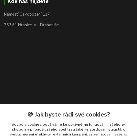
Kde nás najdete
Náměstí Osvobození 117
753 61 Hranice IV - Drahotuše
Kontakty
🍪 Jak byste rádi své cookies?
+420 608 400 554
Soubory cookies používáme ke správnému fungování našeho e-
shopu a v případě vašeho souhlasu také ke sledování statistik o
(Po-Pá, 8-15 hod.)
webu, měření efektivity reklamních kampaní, zapamatování vašeho