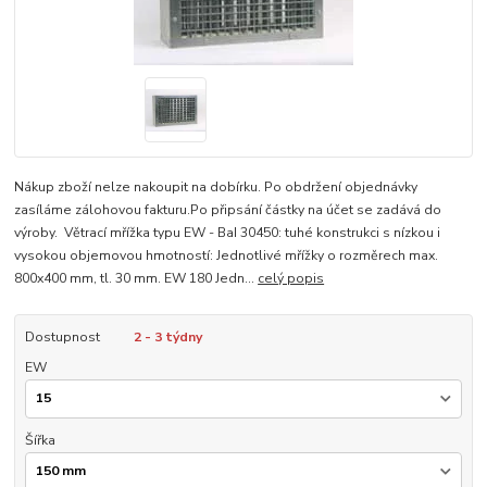
Nákup zboží nelze nakoupit na dobírku. Po obdržení objednávky
zasíláme zálohovou fakturu.Po připsání částky na účet se zadává do
výroby. Větrací mřížka typu EW - BaI 30450: tuhé konstrukci s nízkou i
vysokou objemovou hmotností: Jednotlivé mřížky o rozměrech max.
800x400 mm, tl. 30 mm. EW 180 Jedn...
celý popis
Dostupnost
2 - 3 týdny
EW
Šířka