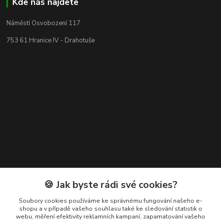
Kde nás najdete
Náměstí Osvobození 117
753 61 Hranice IV - Drahotuše
Kontakty
🍪 Jak byste rádi své cookies?
+420 608 400 554
Soubory cookies používáme ke správnému fungování našeho e-
shopu a v případě vašeho souhlasu také ke sledování statistik o
(Po-Pá, 8-15 hod.)
webu, měření efektivity reklamních kampaní, zapamatování vašeho