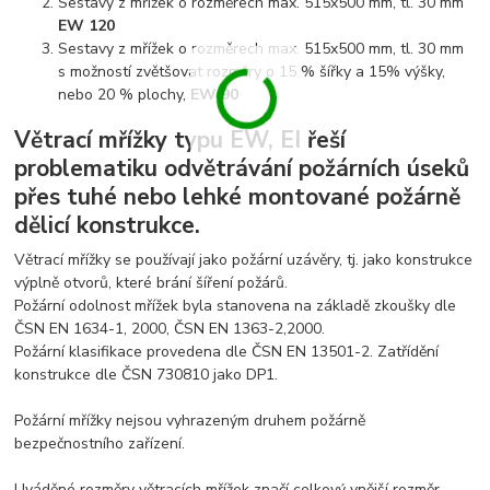
Sestavy z mřížek o rozměrech max. 515x500 mm, tl. 30 mm
EW 120
Sestavy z mřížek o rozměrech max. 515x500 mm, tl. 30 mm
s možností zvětšovat rozměry o 15 % šířky a 15% výšky,
nebo 20 % plochy,
EW 90
Větrací mřížky typu EW, EI řeší
problematiku odvětrávání požárních úseků
přes tuhé nebo lehké montované požárně
dělicí konstrukce.
Větrací mřížky se používají jako požární uzávěry, tj. jako konstrukce
výplně otvorů, které brání šíření požárů.
Požární odolnost mřížek byla stanovena na základě zkoušky dle
ČSN EN 1634-1, 2000, ČSN EN 1363-2,2000.
Požární klasifikace provedena dle ČSN EN 13501-2. Zatřídění
konstrukce dle ČSN 730810 jako DP1.
Požární mřížky nejsou vyhrazeným druhem požárně
bezpečnostního zařízení.
Uváděné rozměry větracích mřížek značí celkový vnější rozměr -