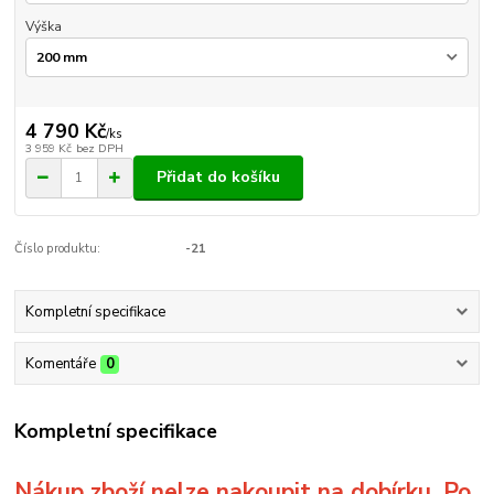
Výška
4 790 Kč
/
ks
3 959 Kč
bez DPH
Přidat do košíku
Číslo produktu:
-21
Kompletní specifikace
Komentáře
0
Kompletní specifikace
Nákup zboží nelze nakoupit na dobírku. Po