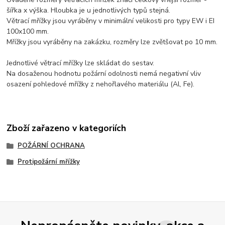
šířka x výška. Hloubka je u jednotlivých typů stejná.
Větrací mřížky jsou vyráběny v minimální velikosti pro typy EW i EI
100x100 mm.
Mřížky jsou vyráběny na zakázku, rozměry lze zvětšovat po 10 mm.
Jednotlivé větrací mřížky lze skládat do sestav.
Na dosaženou hodnotu požární odolnosti nemá negativní vliv
osazení pohledové mřížky z nehořlavého materiálu (Al, Fe).
Zboží zařazeno v kategoriích
POŽÁRNÍ OCHRANA
Protipožární mřížky