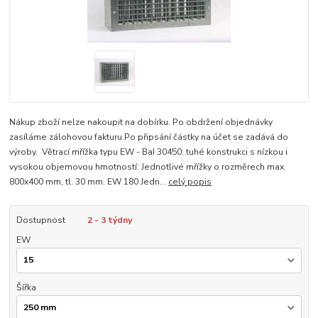
Nákup zboží nelze nakoupit na dobírku. Po obdržení objednávky
zasíláme zálohovou fakturu.Po připsání částky na účet se zadává do
výroby. Větrací mřížka typu EW - BaI 30450: tuhé konstrukci s nízkou i
vysokou objemovou hmotností: Jednotlivé mřížky o rozměrech max.
800x400 mm, tl. 30 mm. EW 180 Jedn...
celý popis
Dostupnost
2 - 3 týdny
EW
Šířka