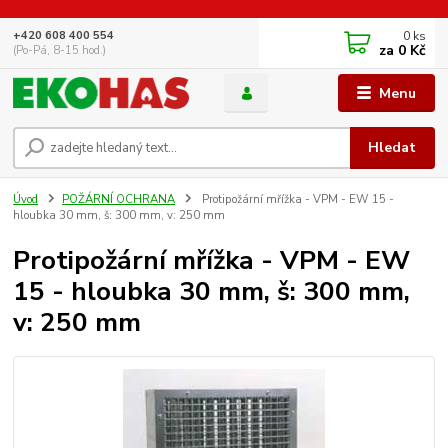
0
ks
+420 608 400 554
za
0 Kč
(Po-Pá, 8-15 hod.)
Menu
Hledat
Úvod
POŽÁRNÍ OCHRANA
Protipožární mřížka - VPM - EW 15 -
hloubka 30 mm, š: 300 mm, v: 250 mm
Protipožární mřížka - VPM - EW
15 - hloubka 30 mm, š: 300 mm,
v: 250 mm