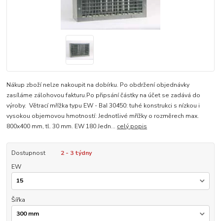
Nákup zboží nelze nakoupit na dobírku. Po obdržení objednávky
zasíláme zálohovou fakturu.Po připsání částky na účet se zadává do
výroby. Větrací mřížka typu EW - BaI 30450: tuhé konstrukci s nízkou i
vysokou objemovou hmotností: Jednotlivé mřížky o rozměrech max.
800x400 mm, tl. 30 mm. EW 180 Jedn...
celý popis
Dostupnost
2 - 3 týdny
EW
Šířka