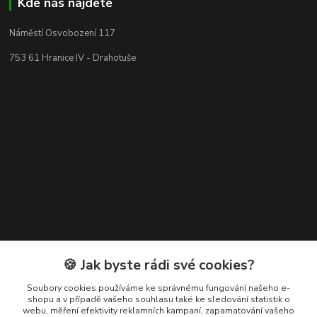
Kde nás najdete
Náměstí Osvobození 117
753 61 Hranice IV - Drahotuše
Kontakty
🍪 Jak byste rádi své cookies?
+420 608 400 554
Soubory cookies používáme ke správnému fungování našeho e-
shopu a v případě vašeho souhlasu také ke sledování statistik o
(Po-Pá, 8-15 hod.)
webu, měření efektivity reklamních kampaní, zapamatování vašeho