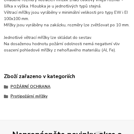
šířka x výška. Hloubka je u jednotlivých typů stejná.
Větrací mřížky jsou vyráběny v minimální velikosti pro typy EW i EI
100x100 mm.
Mřížky jsou vyráběny na zakázku, rozměry lze zvětšovat po 10 mm.
Jednotlivé větrací mřížky lze skládat do sestav.
Na dosaženou hodnotu požární odolnosti nemá negativní vliv
osazení pohledové mřížky z nehořlavého materiálu (Al, Fe).
Zboží zařazeno v kategoriích
POŽÁRNÍ OCHRANA
Protipožární mřížky