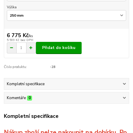
Výška
6 775 Kč
/
ks
5 599 Kč
bez DPH
Přidat do košíku
Číslo produktu:
-28
Kompletní specifikace
Komentáře
0
Kompletní specifikace
Nákup zboží nelze nakoupit na dobírku. Po