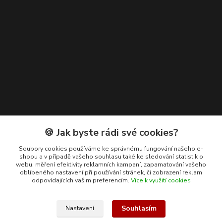
Kontakty
🍪 Jak byste rádi své cookies?
+420 608 400 554
Soubory cookies používáme ke správnému fungování našeho e-
shopu a v případě vašeho souhlasu také ke sledování statistik o
(Po-Pá, 8-15 hod.)
webu, měření efektivity reklamních kampaní, zapamatování vašeho
oblíbeného nastavení při používání stránek, či zobrazení reklam
ekohas@ekohas.cz
odpovídajících vašim preferencím.
Více k využití cookies
Souhlasím
Nastavení