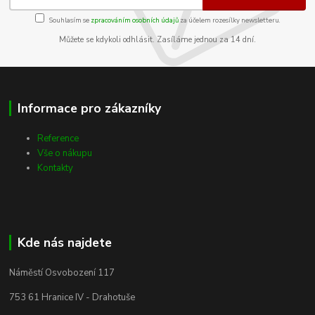
Souhlasím se
zpracováním osobních údajů
za účelem rozesílky newsletteru.
Můžete se kdykoli odhlásit. Zasíláme jednou za 14 dní.
Informace pro zákazníky
Reference
Vše o nákupu
Kontakty
Kde nás najdete
Náměstí Osvobození 117
753 61 Hranice IV - Drahotuše