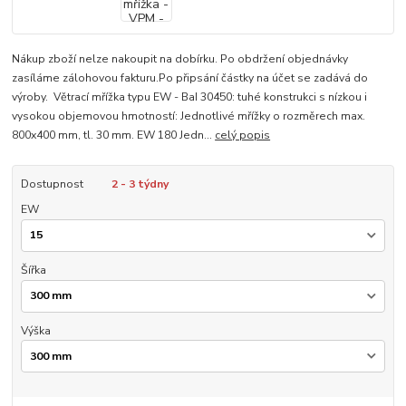
Nákup zboží nelze nakoupit na dobírku. Po obdržení objednávky
zasíláme zálohovou fakturu.Po připsání částky na účet se zadává do
výroby. Větrací mřížka typu EW - BaI 30450: tuhé konstrukci s nízkou i
vysokou objemovou hmotností: Jednotlivé mřížky o rozměrech max.
800x400 mm, tl. 30 mm. EW 180 Jedn...
celý popis
Dostupnost
2 - 3 týdny
EW
Šířka
Výška