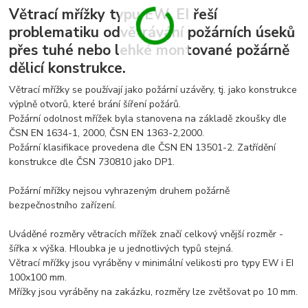
Větrací mřížky typu EW, EI řeší
problematiku odvětrávání požárních úseků
přes tuhé nebo lehké montované požárně
dělicí konstrukce.
Větrací mřížky se používají jako požární uzávěry, tj. jako konstrukce
výplně otvorů, které brání šíření požárů.
Požární odolnost mřížek byla stanovena na základě zkoušky dle
ČSN EN 1634-1, 2000, ČSN EN 1363-2,2000.
Požární klasifikace provedena dle ČSN EN 13501-2. Zatřídění
konstrukce dle ČSN 730810 jako DP1.
Požární mřížky nejsou vyhrazeným druhem požárně
bezpečnostního zařízení.
Uváděné rozměry větracích mřížek značí celkový vnější rozměr -
šířka x výška. Hloubka je u jednotlivých typů stejná.
Větrací mřížky jsou vyráběny v minimální velikosti pro typy EW i EI
100x100 mm.
Mřížky jsou vyráběny na zakázku, rozměry lze zvětšovat po 10 mm.