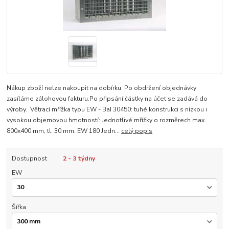
Nákup zboží nelze nakoupit na dobírku. Po obdržení objednávky
zasíláme zálohovou fakturu.Po připsání částky na účet se zadává do
výroby. Větrací mřížka typu EW - BaI 30450: tuhé konstrukci s nízkou i
vysokou objemovou hmotností: Jednotlivé mřížky o rozměrech max.
800x400 mm, tl. 30 mm. EW 180 Jedn...
celý popis
Dostupnost
2 - 3 týdny
EW
Šířka