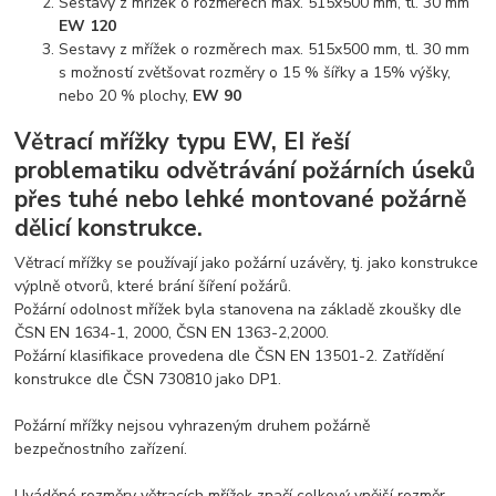
Sestavy z mřížek o rozměrech max. 515x500 mm, tl. 30 mm
EW 120
Sestavy z mřížek o rozměrech max. 515x500 mm, tl. 30 mm
s možností zvětšovat rozměry o 15 % šířky a 15% výšky,
nebo 20 % plochy,
EW 90
Větrací mřížky typu EW, EI řeší
problematiku odvětrávání požárních úseků
přes tuhé nebo lehké montované požárně
dělicí konstrukce.
Větrací mřížky se používají jako požární uzávěry, tj. jako konstrukce
výplně otvorů, které brání šíření požárů.
Požární odolnost mřížek byla stanovena na základě zkoušky dle
ČSN EN 1634-1, 2000, ČSN EN 1363-2,2000.
Požární klasifikace provedena dle ČSN EN 13501-2. Zatřídění
konstrukce dle ČSN 730810 jako DP1.
Požární mřížky nejsou vyhrazeným druhem požárně
bezpečnostního zařízení.
Uváděné rozměry větracích mřížek značí celkový vnější rozměr -