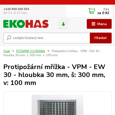
0
ks
+420 608 400 554
za
0 Kč
(Po-Pá, 8-15 hod.)
Menu
Hledat
Úvod
POŽÁRNÍ OCHRANA
Protipožární mřížka - VPM - EW 30 -
hloubka 30 mm, š: 300 mm, v: 100 mm
Protipožární mřížka - VPM - EW
30 - hloubka 30 mm, š: 300 mm,
v: 100 mm