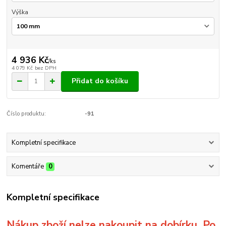
Výška
4 936 Kč
/
ks
4 079 Kč
bez DPH
Přidat do košíku
Číslo produktu:
-91
Kompletní specifikace
Komentáře
0
Kompletní specifikace
Nákup zboží nelze nakoupit na dobírku. Po