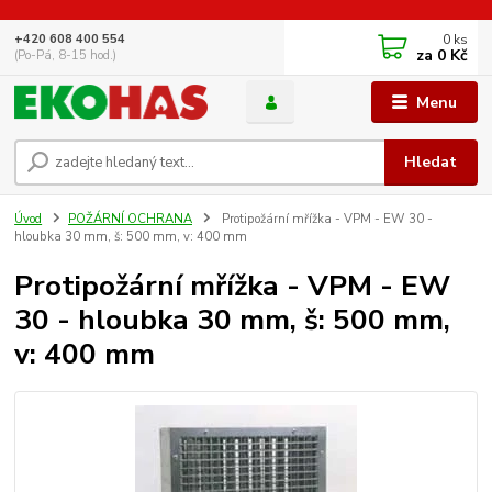
0
ks
+420 608 400 554
za
0 Kč
(Po-Pá, 8-15 hod.)
Menu
Hledat
Úvod
POŽÁRNÍ OCHRANA
Protipožární mřížka - VPM - EW 30 -
hloubka 30 mm, š: 500 mm, v: 400 mm
Protipožární mřížka - VPM - EW
30 - hloubka 30 mm, š: 500 mm,
v: 400 mm