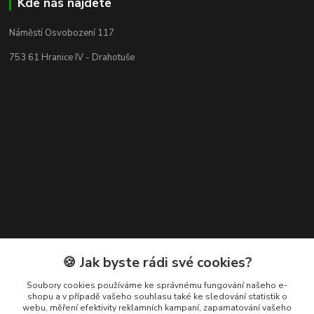
Kde nás najdete
Náměstí Osvobození 117
753 61 Hranice IV - Drahotuše
Kontakty
🍪 Jak byste rádi své cookies?
+420 608 400 554
Soubory cookies používáme ke správnému fungování našeho e-
shopu a v případě vašeho souhlasu také ke sledování statistik o
(Po-Pá, 8-15 hod.)
webu, měření efektivity reklamních kampaní, zapamatování vašeho