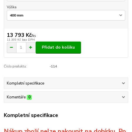
Výška
13 793 Kč
/
ks
11 399 Kč
bez DPH
Přidat do košíku
Číslo produktu:
-114
Kompletní specifikace
Komentáře
0
Kompletní specifikace
Nákup zboží nelze nakoupit na dobírku. Po