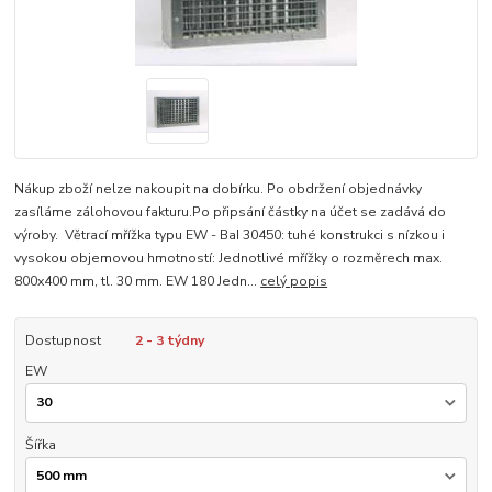
Nákup zboží nelze nakoupit na dobírku. Po obdržení objednávky
zasíláme zálohovou fakturu.Po připsání částky na účet se zadává do
výroby. Větrací mřížka typu EW - BaI 30450: tuhé konstrukci s nízkou i
vysokou objemovou hmotností: Jednotlivé mřížky o rozměrech max.
800x400 mm, tl. 30 mm. EW 180 Jedn...
celý popis
Dostupnost
2 - 3 týdny
EW
Šířka