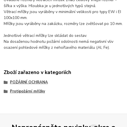
šířka x výška. Hloubka je u jednotlivých typů stejná.
Větrací mřížky jsou vyráběny v minimální velikosti pro typy EW i EI
100x100 mm.
Mřížky jsou vyráběny na zakázku, rozměry lze zvětšovat po 10 mm.
Jednotlivé větrací mřížky lze skládat do sestav.
Na dosaženou hodnotu požární odolnosti nemá negativní vliv
osazení pohledové mřížky z nehořlavého materiálu (Al, Fe).
Zboží zařazeno v kategoriích
POŽÁRNÍ OCHRANA
Protipožární mřížky