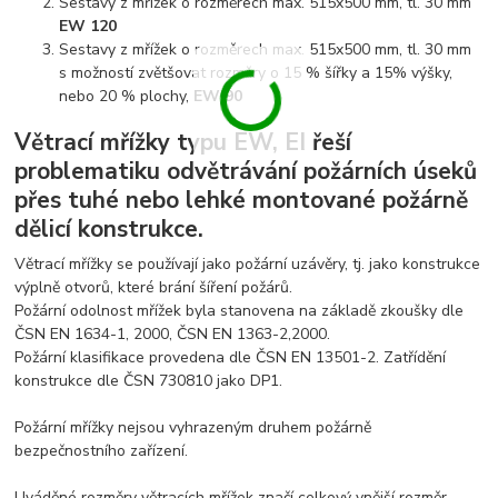
Sestavy z mřížek o rozměrech max. 515x500 mm, tl. 30 mm
EW 120
Sestavy z mřížek o rozměrech max. 515x500 mm, tl. 30 mm
s možností zvětšovat rozměry o 15 % šířky a 15% výšky,
nebo 20 % plochy,
EW 90
Větrací mřížky typu EW, EI řeší
problematiku odvětrávání požárních úseků
přes tuhé nebo lehké montované požárně
dělicí konstrukce.
Větrací mřížky se používají jako požární uzávěry, tj. jako konstrukce
výplně otvorů, které brání šíření požárů.
Požární odolnost mřížek byla stanovena na základě zkoušky dle
ČSN EN 1634-1, 2000, ČSN EN 1363-2,2000.
Požární klasifikace provedena dle ČSN EN 13501-2. Zatřídění
konstrukce dle ČSN 730810 jako DP1.
Požární mřížky nejsou vyhrazeným druhem požárně
bezpečnostního zařízení.
Uváděné rozměry větracích mřížek značí celkový vnější rozměr -