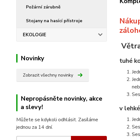
Komple
Požární zárubně
Nákup
Stojany na hasící přístroje
záloh
EKOLOGIE
Větra
Novinky
tuhé k
Jed
Zobrazit všechny novinky
Jed
neb
Ses
Nepropásněte novinky, akce
a slevy!
v lehk
Jed
Můžete se kdykoli odhlásit. Zasíláme
Ses
jednou za 14 dní.
Ses