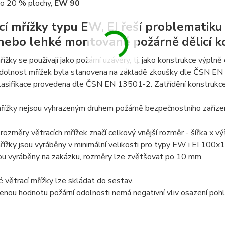
o 20 % plochy,
EW 90
cí mřížky typu EW, EI řeší problematiku
nebo lehké montované požárně dělicí k
řížky se používají jako požární uzávěry, tj. jako konstrukce výplně 
odolnost mřížek byla stanovena na základě zkoušky dle ČSN 
klasifikace provedena dle ČSN EN 13501-2. Zatřídění konstruk
řížky nejsou vyhrazeným druhem požárně bezpečnostního zařízen
ozměry větracích mřížek značí celkový vnější rozměr - šířka x výš
řížky jsou vyráběny v minimální velikosti pro typy EW i EI 100
sou vyráběny na zakázku, rozměry lze zvětšovat po 10 mm.
é větrací mřížky lze skládat do sestav.
nou hodnotu požární odolnosti nemá negativní vliv osazení pohl