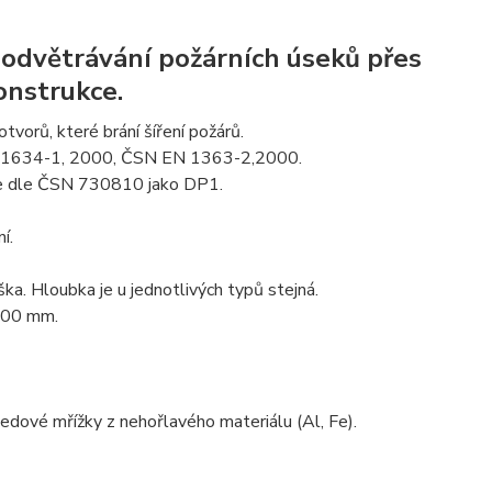
 odvětrávání požárních úseků přes
onstrukce.
otvorů, které brání šíření požárů.
EN 1634-1, 2000, ČSN EN 1363-2,2000.
ce dle ČSN 730810 jako DP1.
í.
ka. Hloubka je u jednotlivých typů stejná.
x100 mm.
edové mřížky z nehořlavého materiálu (Al, Fe).