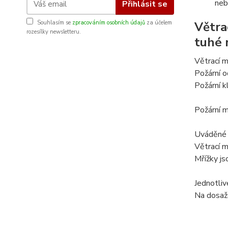
neb
Přihlásit se
Souhlasím se
zpracováním osobních údajů
za účelem
Větra
rozesílky newsletteru.
tuhé 
Větrací m
Požární 
Požární 
Požární m
Uváděné r
Větrací m
Mřížky j
Jednotliv
Na dosaže