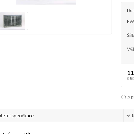
Dos
EW
Šíř
Vý
11
9 5
Číslo p
etní specifikace