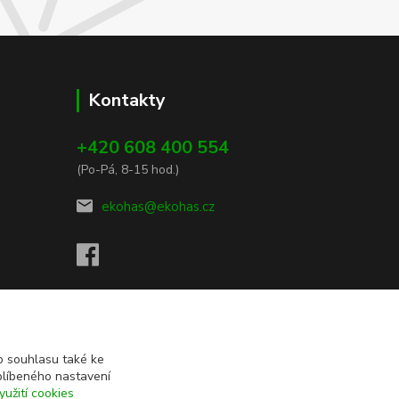
Kontakty
+420 608 400 554
(Po-Pá, 8-15 hod.)
ekohas@ekohas.cz
 souhlasu také ke
blíbeného nastavení
yužití cookies