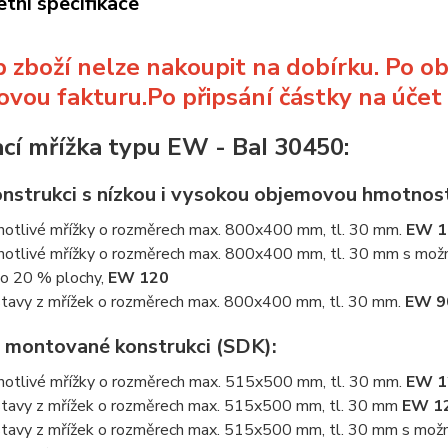
tní specifikace
 zboží nelze nakoupit na dobírku. Po o
ovou fakturu.Po připsání částky na účet
cí mřížka typu EW - BaI 30450:
onstrukci s nízkou i vysokou objemovou hmotnost
notlivé mřížky o rozměrech max. 800x400 mm, tl. 30 mm.
EW 1
notlivé mřížky o rozměrech max. 800x400 mm, tl. 30 mm s možn
o 20 % plochy,
EW 120
tavy z mřížek o rozměrech max. 800x400 mm, tl. 30 mm.
EW 9
é montované konstrukci (SDK):
notlivé mřížky o rozměrech max. 515x500 mm, tl. 30 mm.
EW 1
tavy z mřížek o rozměrech max. 515x500 mm, tl. 30 mm
EW 1
tavy z mřížek o rozměrech max. 515x500 mm, tl. 30 mm s možn