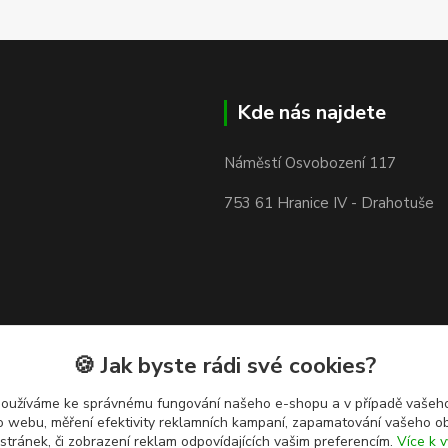
Kde nás najdete
Náměstí Osvobození 117
753 61 Hranice IV - Drahotuše
🍪 Jak byste rádi své cookies?
používáme ke správnému fungování našeho e-shopu a v případě vašeho
k o webu, měření efektivity reklamních kampaní, zapamatování vašeho o
 stránek, či zobrazení reklam odpovídajících vašim preferencím.
Více k v