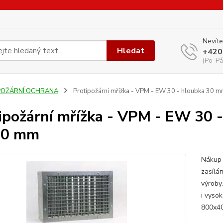
Nevíte
Hledat
+420
(Po-Pá
POŽÁRNÍ OCHRANA
Protipožární mřížka - VPM - EW 30 - hloubka 30 m
ipožární mřížka - VPM - EW 30 
00 mm
Nákup 
zasílá
výroby
i vyso
800x40