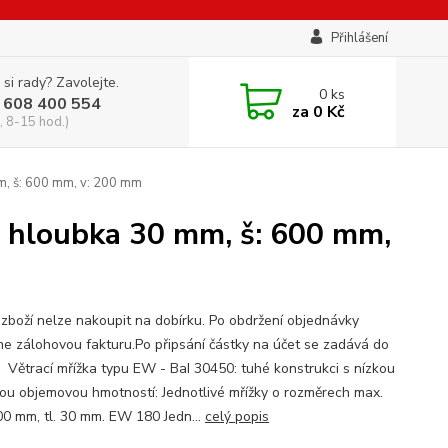
Přihlášení
 si rady? Zavolejte.
0
ks
 608 400 554
za
0 Kč
, 8-15 hod.)
m, š: 600 mm, v: 200 mm
- hloubka 30 mm, š: 600 mm,
zboží nelze nakoupit na dobírku. Po obdržení objednávky
me zálohovou fakturu.Po připsání částky na účet se zadává do
. Větrací mřížka typu EW - BaI 30450: tuhé konstrukci s nízkou
kou objemovou hmotností: Jednotlivé mřížky o rozměrech max.
0 mm, tl. 30 mm. EW 180 Jedn...
celý popis