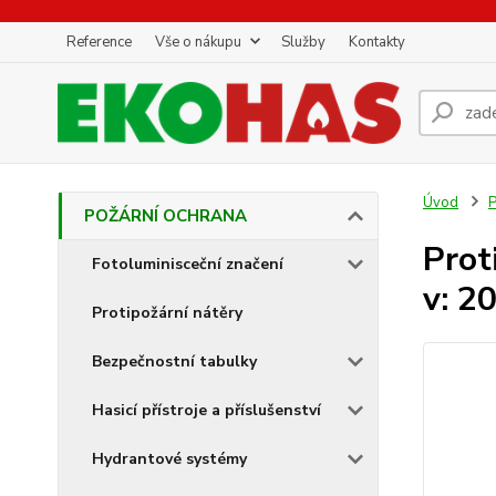
Reference
Vše o nákupu
Služby
Kontakty
Úvod
POŽÁRNÍ OCHRANA
Prot
Fotoluminisceční značení
v: 2
Protipožární nátěry
Bezpečnostní tabulky
Hasicí přístroje a příslušenství
Hydrantové systémy