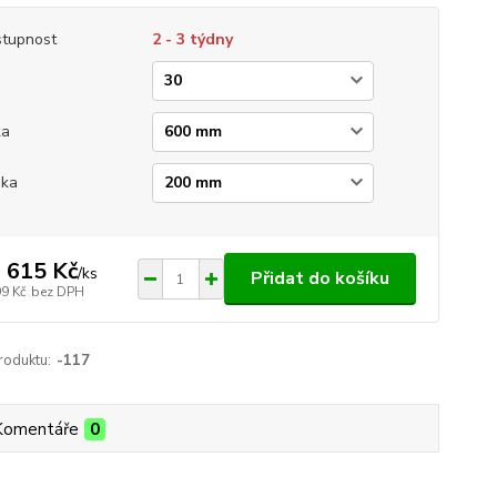
tupnost
2 - 3 týdny
ka
ška
 615 Kč
/
ks
Přidat do košíku
99 Kč
bez DPH
roduktu:
-117
Komentáře
0