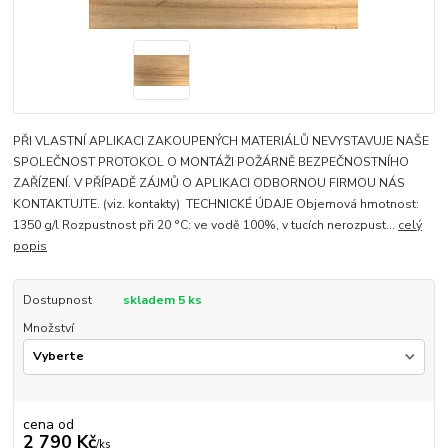
PŘI VLASTNÍ APLIKACI ZAKOUPENÝCH MATERIÁLŮ NEVYSTAVUJE NAŠE
SPOLEČNOST PROTOKOL O MONTÁŽI POŽÁRNĚ BEZPEČNOSTNÍHO
ZAŘÍZENÍ. V PŘÍPADĚ ZÁJMŮ O APLIKACI ODBORNOU FIRMOU NÁS
KONTAKTUJTE. (viz. kontakty) TECHNICKÉ ÚDAJE Objemová hmotnost:
1350 g/l Rozpustnost při 20 °C: ve vodě 100%, v tucích nerozpust...
celý
popis
Dostupnost
skladem 5 ks
Množství
cena od
2 790 Kč
/
ks