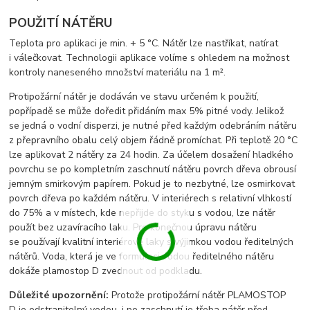
POUŽITÍ NÁTĚRU
Teplota pro aplikaci je min. + 5 °C. Nátěr lze nastříkat, natírat
i válečkovat. Technologii aplikace volíme s ohledem na možnost
kontroly naneseného množství materiálu na 1 m².
Protipožární nátěr je dodáván ve stavu určeném k použití,
popřípadě se může doředit přidáním max 5% pitné vody. Jelikož
se jedná o vodní disperzi, je nutné před každým odebráním nátěru
z přepravního obalu celý objem řádně promíchat. Při teplotě 20 °C
lze aplikovat 2 nátěry za 24 hodin. Za účelem dosažení hladkého
povrchu se po kompletním zaschnutí nátěru povrch dřeva obrousí
jemným smirkovým papírem. Pokud je to nezbytné, lze osmirkovat
povrch dřeva po každém nátěru. V interiérech s relativní vlhkostí
do 75% a v místech, kde nepřijde do styku s vodou, lze nátěr
použít bez uzavíracího laku. Pro konečnou úpravu nátěru
se používají kvalitní interiérové laky s výjimkou vodou ředitelných
nátěrů. Voda, která je ve formulaci vodou ředitelného nátěru
dokáže plamostop D zvednout od podkladu.
Důležité upozornění:
Protože protipožární nátěr PLAMOSTOP
D je odstranitelný vodou, i po zaschnutí je třeba nátěr před