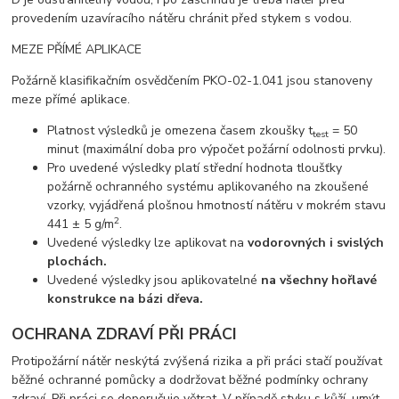
provedením uzavíracího nátěru chránit před stykem s vodou.
MEZE PŘÍMÉ APLIKACE
Požárně klasifikačním osvědčením PKO-02-1.041 jsou stanoveny
meze přímé aplikace.
Platnost výsledků je omezena časem zkoušky t
= 50
test
minut (maximální doba pro výpočet požární odolnosti prvku).
Pro uvedené výsledky platí střední hodnota tloušťky
požárně ochranného systému aplikovaného na zkoušené
vzorky, vyjádřená plošnou hmotností nátěru v mokrém stavu
2
441 ± 5 g/m
.
Uvedené výsledky lze aplikovat na
vodorovných i svislých
plochách.
Uvedené výsledky jsou aplikovatelné
na všechny hořlavé
konstrukce na bázi dřeva.
OCHRANA ZDRAVÍ PŘI PRÁCI
Protipožární nátěr neskýtá zvýšená rizika a při práci stačí používat
běžné ochranné pomůcky a dodržovat běžné podmínky ochrany
zdraví. Při práci se doporučuje větrat. V případě styku s kůží, umýt