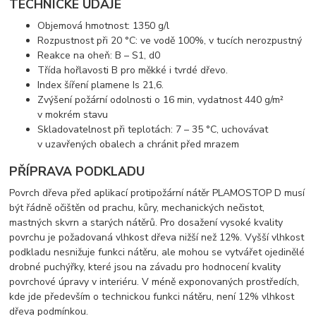
TECHNICKÉ ÚDAJE
Objemová hmotnost: 1350 g/l
Rozpustnost při 20 °C: ve vodě 100%, v tucích nerozpustný
Reakce na oheň: B – S1, d0
Třída hořlavosti B pro měkké i tvrdé dřevo.
Index šíření plamene Is 21,6.
Zvýšení požární odolnosti o 16 min, vydatnost 440 g/m²
v mokrém stavu
Skladovatelnost při teplotách: 7 – 35 °C, uchovávat
v uzavřených obalech a chránit před mrazem
PŘÍPRAVA PODKLADU
Povrch dřeva před aplikací protipožární nátěr PLAMOSTOP D musí
být řádně očištěn od prachu, kůry, mechanických nečistot,
mastných skvrn a starých nátěrů. Pro dosažení vysoké kvality
povrchu je požadovaná vlhkost dřeva nižší než 12%. Vyšší vlhkost
podkladu nesnižuje funkci nátěru, ale mohou se vytvářet ojedinělé
drobné puchýřky, které jsou na závadu pro hodnocení kvality
povrchové úpravy v interiéru. V méně exponovaných prostředích,
kde jde především o technickou funkci nátěru, není 12% vlhkost
dřeva podmínkou.