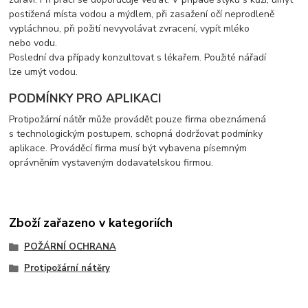
postižená místa vodou a mýdlem, při zasažení očí neprodleně
vypláchnou, při požití nevyvolávat zvracení, vypít mléko
nebo vodu.
Poslední dva případy konzultovat s lékařem. Použité nářadí
lze umýt vodou.
PODMÍNKY PRO APLIKACI
Protipožární nátěr může provádět pouze firma obeznámená
s technologickým postupem, schopná dodržovat podmínky
aplikace. Prováděcí firma musí být vybavena písemným
oprávněním vystaveným dodavatelskou firmou.
Zboží zařazeno v kategoriích
POŽÁRNÍ OCHRANA
Protipožární nátěry