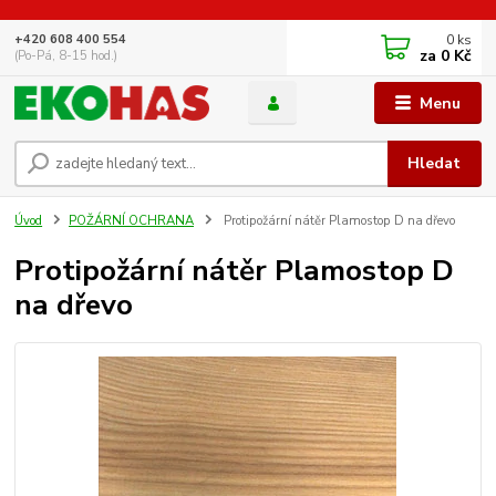
0
ks
+420 608 400 554
za
0 Kč
(Po-Pá, 8-15 hod.)
Menu
Hledat
Úvod
POŽÁRNÍ OCHRANA
Protipožární nátěr Plamostop D na dřevo
Protipožární nátěr Plamostop D
na dřevo