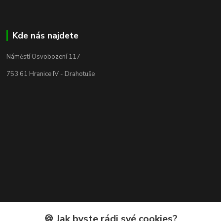
Kde nás najdete
Náměstí Osvobození 117
753 61 Hranice IV - Drahotuše
Kontakty
🍪 Jak byste rádi své cookies?