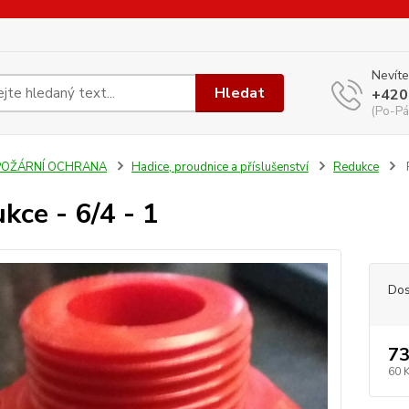
Nevíte
Hledat
+420
(Po-Pá
POŽÁRNÍ OCHRANA
Hadice, proudnice a příslušenství
Redukce
kce - 6/4 - 1
Dos
73
60 