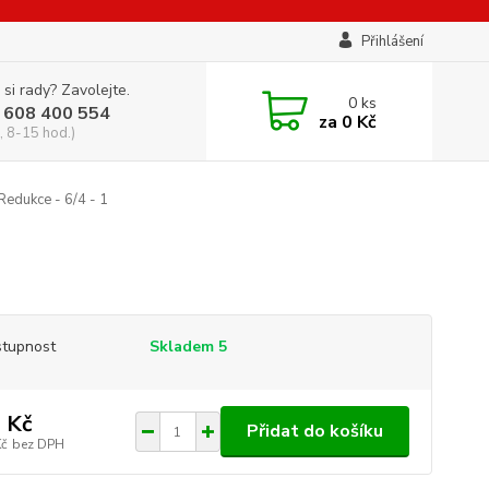
Přihlášení
 si rady? Zavolejte.
0
ks
 608 400 554
za
0 Kč
, 8-15 hod.)
Redukce - 6/4 - 1
tupnost
Skladem 5
 Kč
Přidat do košíku
Kč
bez DPH