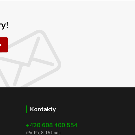
y!
Kontakty
+420 608 400 554
(Po-Pá, 8-15 hod.)