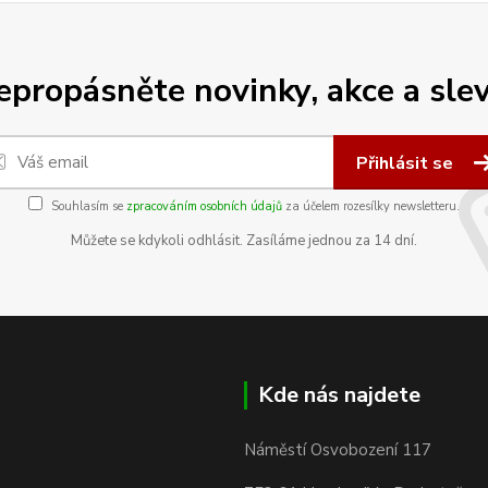
epropásněte novinky, akce a slev
Přihlásit se
Souhlasím se
zpracováním osobních údajů
za účelem rozesílky newsletteru.
Můžete se kdykoli odhlásit. Zasíláme jednou za 14 dní.
Kde nás najdete
Náměstí Osvobození 117