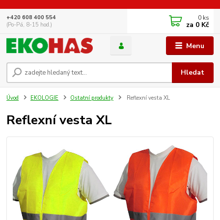
0
ks
+420 608 400 554
za
0 Kč
(Po-Pá, 8-15 hod.)
Menu
Hledat
Úvod
EKOLOGIE
Ostatní produkty
Reflexní vesta XL
Reflexní vesta XL