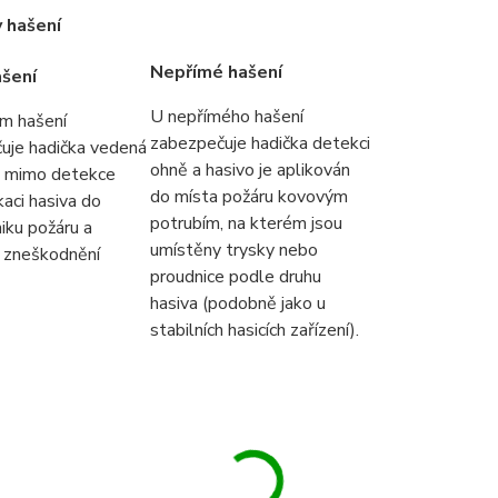
 hašení
Nepřímé hašení
ašení
U nepřímého hašení
ém hašení
zabezpečuje hadička detekci
uje hadička vedená
ohně a hasivo je aplikován
lu mimo detekce
do místa požáru kovovým
kaci hasiva do
potrubím, na kterém jsou
iku požáru a
umístěny trysky nebo
 zneškodnění
proudnice podle druhu
hasiva (podobně jako u
stabilních hasicích zařízení).