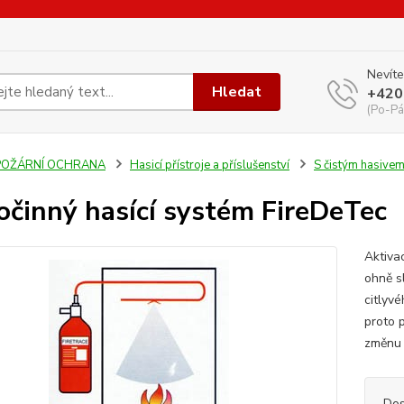
Nevíte
Hledat
+420
(Po-Pá
POŽÁRNÍ OCHRANA
Hasicí přístroje a příslušenství
S čistým hasive
činný hasící systém FireDeTec
Aktiva
ohně s
citlyvé
proto 
změnu 
Dos