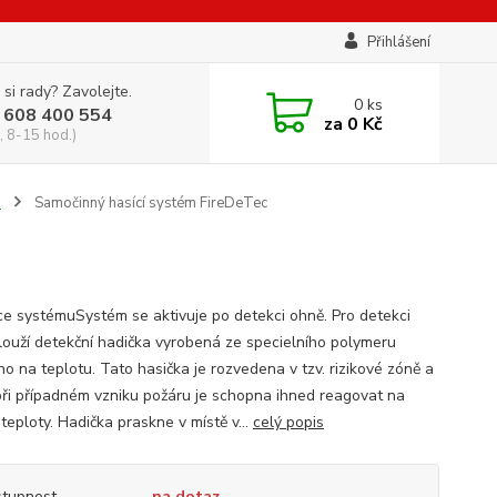
Přihlášení
 si rady? Zavolejte.
0
ks
 608 400 554
za
0 Kč
, 8-15 hod.)
m
Samočinný hasící systém FireDeTec
ce systémuSystém se aktivuje po detekci ohně. Pro detekci
louží detekční hadička vyrobená ze specielního polymeru
ho na teplotu. Tato hasička je rozvedena v tzv. rizikové zóně a
při případném vzniku požáru je schopna ihned reagovat na
teploty. Hadička praskne v místě v...
celý popis
tupnost
na dotaz