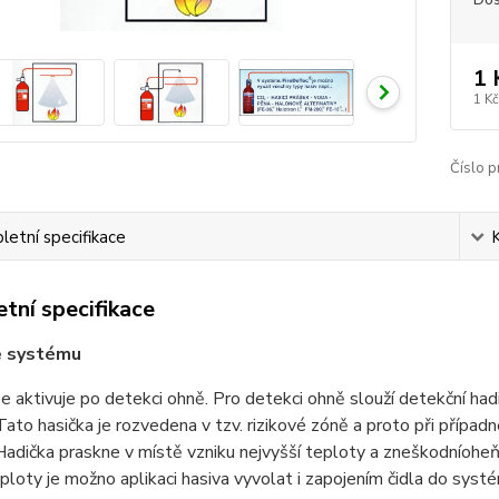
1 
1 Kč
Číslo p
etní specifikace
tní specifikace
e systému
 aktivuje po detekci ohně. Pro detekci ohně slouží detekční had
Tato hasička je rozvedena v tzv. rizikové zóně a proto při přípa
Hadička praskne v místě vzniku nejvyšší teploty a zneškodníoheň v
loty je možno aplikaci hasiva vyvolat i zapojením čidla do sy