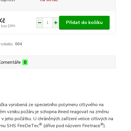
Kč
Přidat do košíku
bez DPH
roduktu:
004
Komentáře
0
ička vyrobená ze specielního polymeru citlyvého na
dném vzniku požáru je schopna ihned reagovat na změnu
 jeho počátku. U chráněných zařízení velice citlivých na
®
®
stému SHS FireDeTec
(dříve pod názvem Firetrace
).