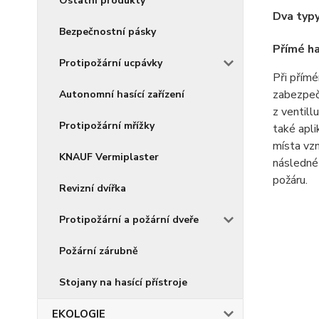
Ostatní produkty
Dva typy
Bezpečnostní pásky
Přímé h
Protipožární ucpávky
Při přím
zabezpeč
Autonomní hasící zařízení
z ventil
Protipožární mřížky
také apli
místa vzn
KNAUF Vermiplaster
následné
požáru.
Revizní dvířka
Protipožární a požární dveře
Požární zárubně
Stojany na hasící přístroje
EKOLOGIE