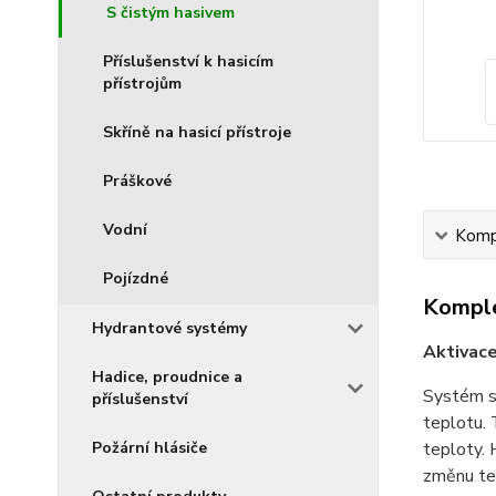
S čistým hasivem
Příslušenství k hasicím
přístrojům
Skříně na hasicí přístroje
Práškové
Vodní
Kompl
Pojízdné
Komple
Hydrantové systémy
Aktivac
Hadice, proudnice a
Systém se
příslušenství
teplotu. 
Požární hlásiče
teploty. 
změnu tep