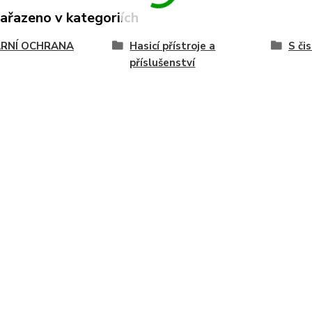
zařazeno v kategoriích
RNÍ OCHRANA
Hasicí přístroje a
S či
příslušenství