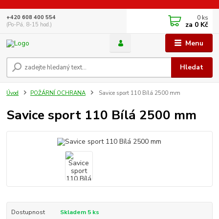
0
ks
+420 608 400 554
za
0 Kč
(Po-Pá, 8-15 hod.)
Menu
Hledat
Úvod
POŽÁRNÍ OCHRANA
Savice sport 110 Bílá 2500 mm
Savice sport 110 Bílá 2500 mm
Dostupnost
Skladem 5 ks