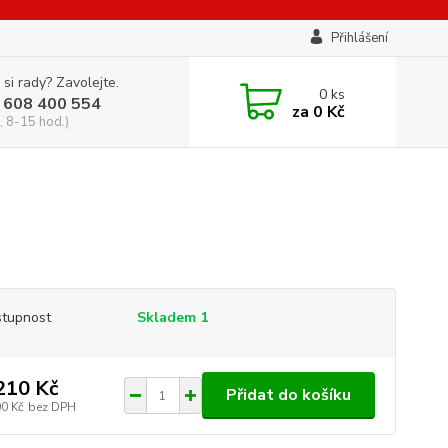
Přihlášení
 si rady? Zavolejte.
0
ks
 608 400 554
za
0 Kč
, 8-15 hod.)
tupnost
Skladem 1
210 Kč
Přidat do košíku
00 Kč
bez DPH