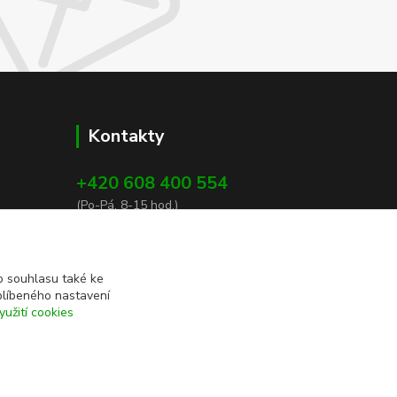
Kontakty
+420 608 400 554
(Po-Pá, 8-15 hod.)
ekohas@ekohas.cz
 souhlasu také ke
blíbeného nastavení
yužití cookies