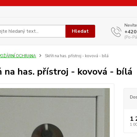
Nevíte
Hledat
+420
(Po-Pá
POŽÁRNÍ OCHRANA
Skříň na has. přístroj - kovová - bílá
 na has. přístroj - kovová - bílá
Dos
1 
1 0