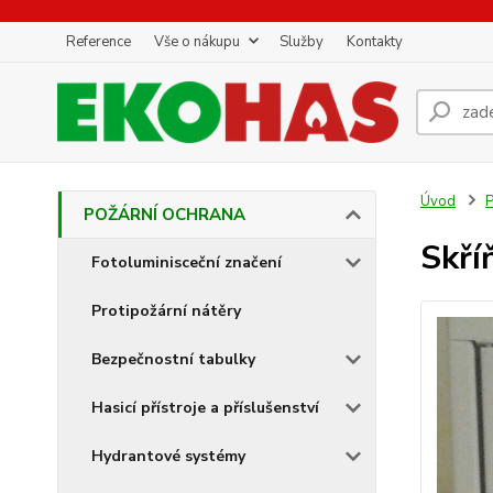
Reference
Vše o nákupu
Služby
Kontakty
Úvod
POŽÁRNÍ OCHRANA
Skříň
Fotoluminisceční značení
Protipožární nátěry
Bezpečnostní tabulky
Hasicí přístroje a příslušenství
Hydrantové systémy