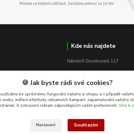
Můžete se kdykoli odhlásit. Zasíláme jednou za 14 dní.
Kde nás najdete
Náměstí Osvobození 117
753 61 Hranice IV - Drahotuše
🍪 Jak byste rádi své cookies?
používáme ke správnému fungování našeho e-shopu a v případě vašeho
k o webu, měření efektivity reklamních kampaní, zapamatování vašeho o
 stránek, či zobrazení reklam odpovídajících vašim preferencím.
Více k v
Souhlasím
Nastavení